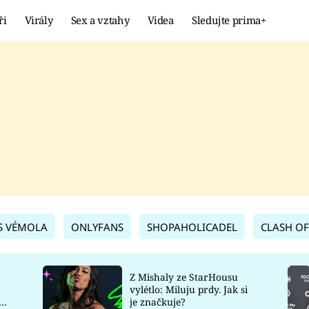
ři
Virály
Sex a vztahy
Videa
Sledujte prima+
Showbyznys
Extrém
VIRÁLY
KURIOZITY
VIDEA
KVÍZY
S VÉMOLA
ONLYFANS
SHOPAHOLICADEL
CLASH OF
Z Mishaly ze StarHousu
vylétlo: Miluju prdy. Jak si
co
je značkuje?