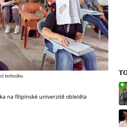
TO
ěcí techniku
a na filipínské univerzitě obletěla