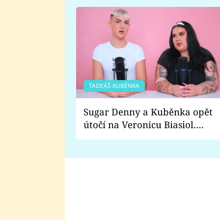
TADEÁŠ KUBĚNKA
Sugar Denny a Kuběnka opět
útočí na Veronicu Biasiol.
Proč je podle nich falešná a
lže o své nevěře?