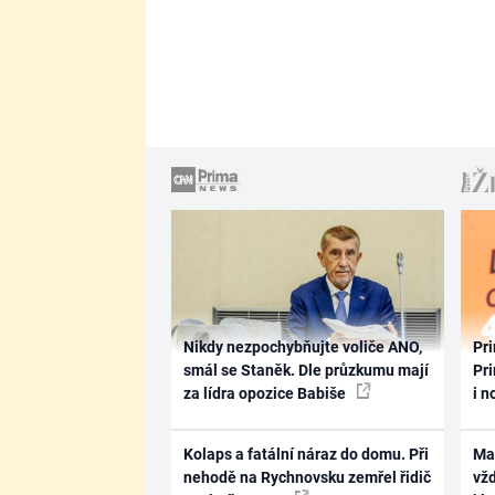
Nikdy nezpochybňujte voliče ANO,
Pri
smál se Staněk. Dle průzkumu mají
Pri
za lídra opozice Babiše
i n
Kolaps a fatální náraz do domu. Při
Ma
nehodě na Rychnovsku zemřel řidič
vž