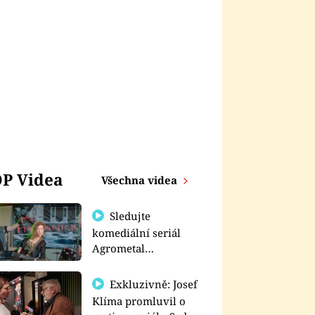
P Videa
Všechna videa
Sledujte
komediální seriál
Agrometal
exkluzivně na
prima+
Exkluzivně: Josef
Klíma promluvil o