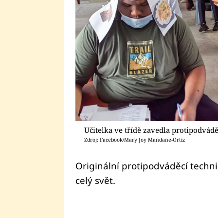
Učitelka ve třídě zavedla protipodvád
Zdroj: Facebook/Mary Joy Mandane-Ortiz
Originální protipodváděcí technik
celý svět.