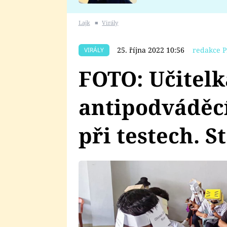
se v Plzni stalo
Lajk
■
Virály
25. října 2022 10:56
redakce P
VIRÁLY
FOTO: Učitelk
antipodváděc
při testech. St