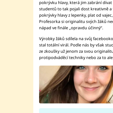
pokrývku hlavy, která jim zabrání dívat
studentů to tak pojali dost kreativně a
pokrývky hlavy z lepenky, plat od vaj
Profesorka si originalitu svých žáků nem
nápad ve finále „opravdu účinný“.
Výrobky žáků sdílela na svůj facebooko
stal totální virál. Podle nás by však st
ze zkoušky už jenom za svou originalitu
protipodváděcí techniky nebo za to al