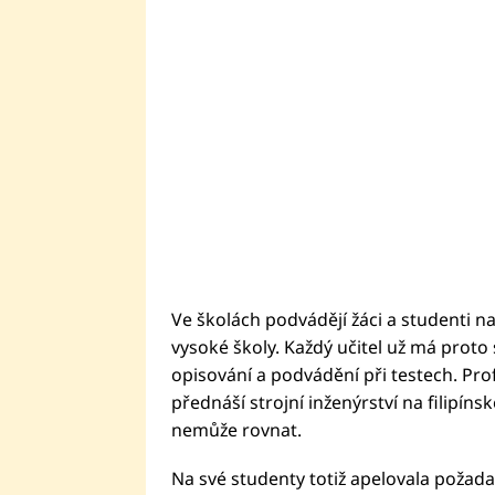
Ve školách podvádějí žáci a studenti n
vysoké školy. Každý učitel už má proto s
opisování a podvádění při testech. Pro
přednáší strojní inženýrství na filipíns
nemůže rovnat.
Na své studenty totiž apelovala požada