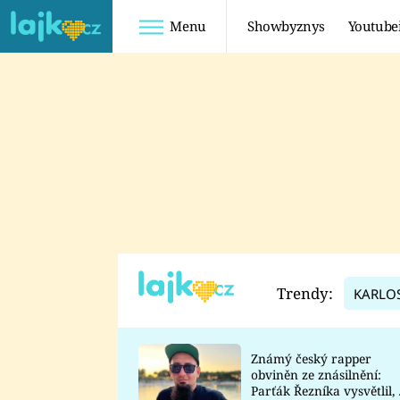
Menu
Showbyznys
Youtube
Youtuberky
Youtubeři
SHOPAHOLICADEL
FATTYPILLOW
ANNA ŠULC
FREESCOOT
SUGAR DENNY
ADAM KAJUMI
LADUŠKA
TADEÁŠ KUBĚNKA
DOMINIKA
DATEL
Trendy:
KARLO
MYSLIVCOVÁ
Známý český rapper
obviněn ze znásilnění:
Parťák Řezníka vysvětlil, 