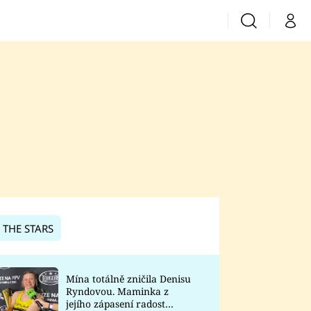
Vyhledávání
Můj 
Prima+
CNN Prima News
Prima Fresh
Prima Living
Prima Zoom
 THE STARS
Prima Lajk
Mína totálně zničila Denisu
Ryndovou. Maminka z
Sledujte nás
jejího zápasení radost