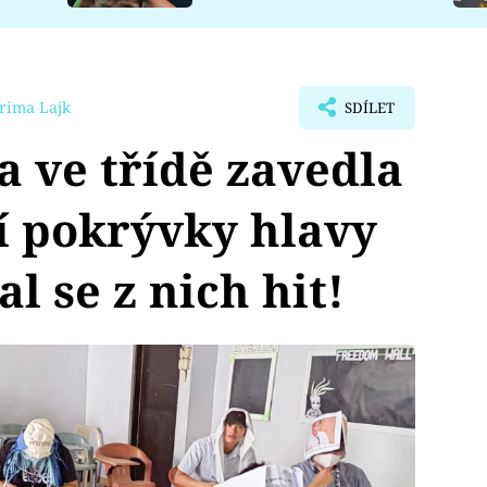
rima Lajk
SDÍLET
a ve třídě zavedla
í pokrývky hlavy
al se z nich hit!