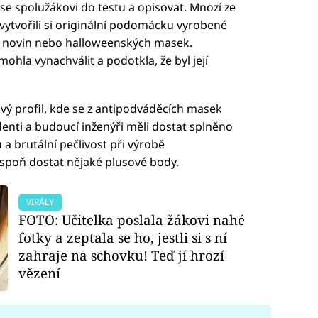
 se spolužákovi do testu a opisovat. Mnozí ze
 vytvořili si originální podomácku vyrobené
ec, novin nebo halloweenských masek.
ohla vynachválit a podotkla, že byl její
vý profil, kde se z antipodváděcích masek
udenti a budoucí inženýři měli dostat splněno
 a brutální pečlivost při výrobě
espoň dostat nějaké plusové body.
VIRÁLY
FOTO: Učitelka poslala žákovi nahé
fotky a zeptala se ho, jestli si s ní
zahraje na schovku! Teď jí hrozí
vězení