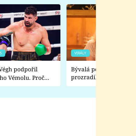
S
VIRÁLY
Bývalá pornoherečka
prozradila, co ji šokova
ho Vémolu. Proč
natáčení Euforie. Vážně
ji zápasit s ním než
bylo drsnější než hanba
 Kinclem?
filmy?