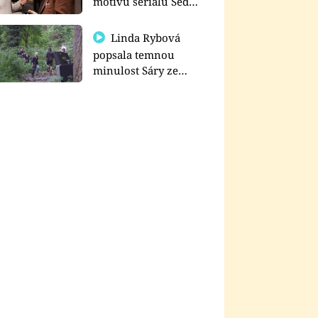
motivu seriálu Sedm
schodů k moci
Linda Rybová
popsala temnou
minulost Sáry ze
seriálu Zákony vlka