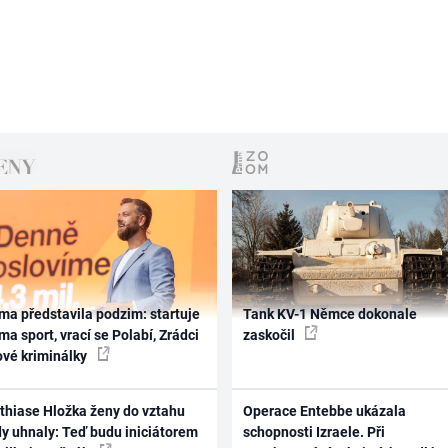
ma představila podzim: startuje
Tank KV-1 Němce dokonale
ma sport, vrací se Polabí, Zrádci
zaskočil
ové kriminálky
thiase Hložka ženy do vztahu
Operace Entebbe ukázala
dy uhnaly: Teď budu iniciátorem
schopnosti Izraele. Při