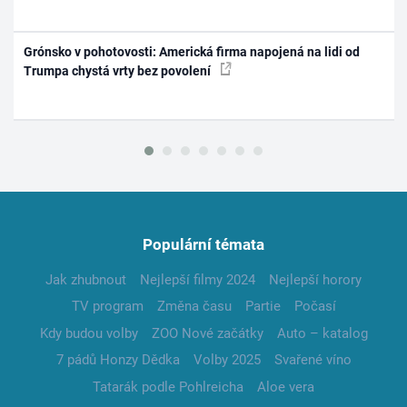
Grónsko v pohotovosti: Americká firma napojená na lidi od
Trumpa chystá vrty bez povolení
Populární témata
Jak zhubnout
Nejlepší filmy 2024
Nejlepší horory
TV program
Změna času
Partie
Počasí
Kdy budou volby
ZOO Nové začátky
Auto – katalog
7 pádů Honzy Dědka
Volby 2025
Svařené víno
Tatarák podle Pohlreicha
Aloe vera