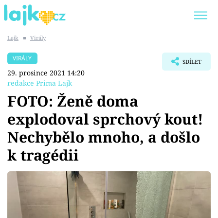
Lajk
■
Virály
Trendy:
KARLOS VÉMOLA
ONLYFANS
VIRÁLY
SDÍLET
SHOPAHOLICADEL
CLASH OF THE STARS
29. prosince 2021 14:20
redakce Prima Lajk
FOTO: Ženě doma
explodoval sprchový kout!
Témata
Nechybělo mnoho, a došlo
Showbyznys
k tragédii
Youtubeři
Virály