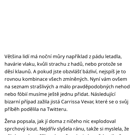
Většina lidí má noční můry například z pádu letadla,
havárie vlaku, kvůli strachu z hadů, nebo protože se
děsí klaunů. A pokud jste obzvlášť bázliví, nejspíš je to
rovnou kombinace všech zmíněných. Nyní vám ovšem
na seznam strašlivých a málo pravděpodobných nehod
nebo fóbií musíme ještě jednu přidat. Následující
bizarní případ zažila jistá Carrissa Vevar, které se o svůj
příběh podělila na Twitteru.
Žena popsala, jak jí doma z ničeho nic explodoval
sprchový kout. Nejdřív slyšela ránu, takže si myslela, že