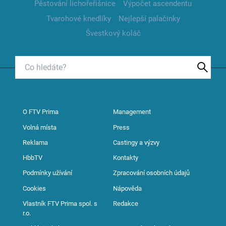
Pěstování lichořeřišnice
Výpočet ascendentu
Tvarohové knedlíky
Nejlepší palačinky
Švestkový koláč
O FTV Prima
Management
Volná místa
Press
Reklama
Castingy a výzvy
HbbTV
Kontakty
Podmínky užívání
Zpracování osobních údajů
Cookies
Nápověda
Vlastník FTV Prima spol. s
Redakce
r.o.