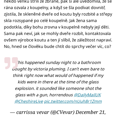
někdo venku střílí ze zbraně, pak si ale uvědomila, že se
rána ozvala z koupelny, a když se šla podívat dovnitř,
zjistila, že skleněné dveře od koutu byly rozbité a střepy
skla rozsypané po celé koupelně. Jak žena sama
podotkla, díky bohu zrovna v koupelně nebyly její děti.
Sama pak neví, jak se mohly dveře rozbít, kontaktovala
ovšem výrobce koutu a ten jí slíbil, že záležitost napraví.
No, hned se člověku bude chtít do sprchy večer víc, co?
This happened sunday night to a bathroom
bought by victoria pluming. I can’t even bare to
think right now what would of happened if my
kids were in there at the time of the glass
explosion. it sounded like someone shot the
glass with a gun, horrendous
@DailyMailUK
@CheshireLive
pic.twitter.com/nUuh8r1Zmm
— carrissa vevar (@CVevar)
December 21,