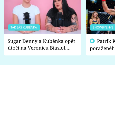
TADEÁŠ KUBĚNKA
SHOWBYZNYS
Sugar Denny a Kuběnka opět
Patrik Kincl se zastal
útočí na Veronicu Biasiol.
poraženéh
Proč je podle nich falešná a
fanoušci n
lže o své nevěře?