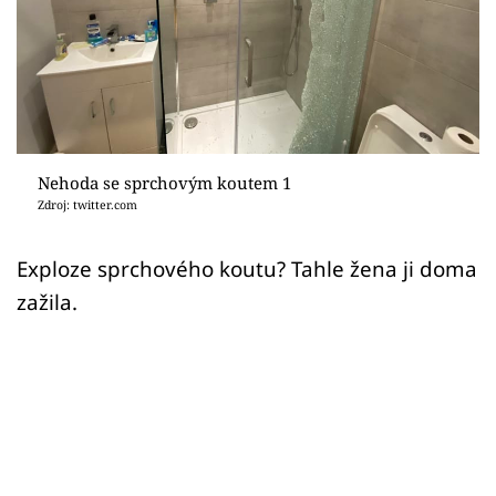
Sex a vztahy
Videa
Sledujte prima+
Přihlášení
Nehoda se sprchovým koutem 1
Zdroj: twitter.com
Sledujte nás
Exploze sprchového koutu? Tahle žena ji doma
zažila.