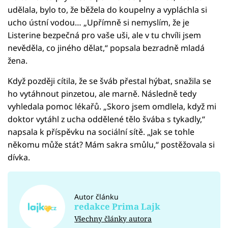
udělala, bylo to, že běžela do koupelny a vypláchla si
ucho ústní vodou… „Upřímně si nemyslím, že je
Listerine bezpečná pro vaše uši, ale v tu chvíli jsem
nevěděla, co jiného dělat,“ popsala bezradně mladá
žena.
Když později cítila, že se šváb přestal hýbat, snažila se
ho vytáhnout pinzetou, ale marně. Následně tedy
vyhledala pomoc lékařů. „Skoro jsem omdlela, když mi
doktor vytáhl z ucha oddělené tělo švába s tykadly,“
napsala k příspěvku na sociální sítě. „Jak se tohle
někomu může stát? Mám sakra smůlu,“ postěžovala si
dívka.
Autor článku
redakce Prima Lajk
Všechny články autora