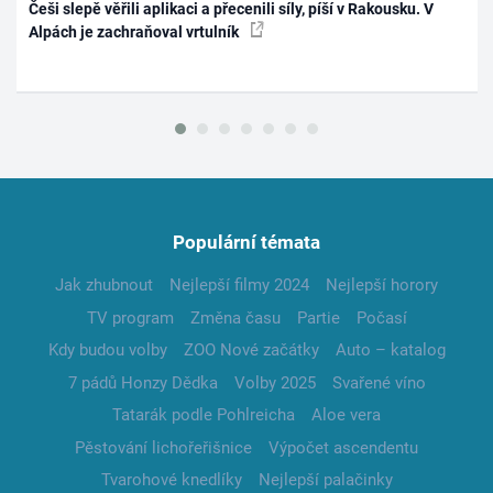
Češi slepě věřili aplikaci a přecenili síly, píší v Rakousku. V
Alpách je zachraňoval vrtulník
Populární témata
Jak zhubnout
Nejlepší filmy 2024
Nejlepší horory
TV program
Změna času
Partie
Počasí
Kdy budou volby
ZOO Nové začátky
Auto – katalog
7 pádů Honzy Dědka
Volby 2025
Svařené víno
Tatarák podle Pohlreicha
Aloe vera
Pěstování lichořeřišnice
Výpočet ascendentu
Tvarohové knedlíky
Nejlepší palačinky