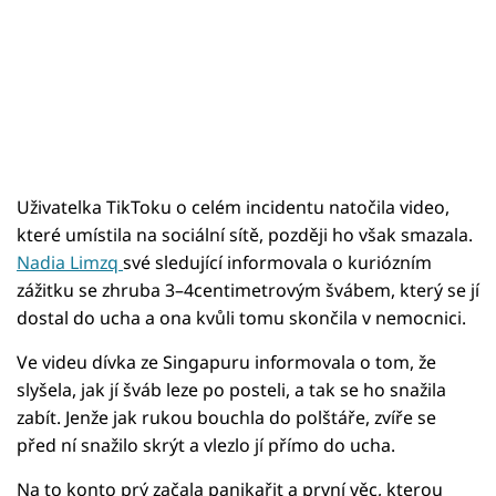
Uživatelka TikToku o celém incidentu natočila video,
které umístila na sociální sítě, později ho však smazala.
Nadia Limzq
své sledující informovala o kuriózním
zážitku se zhruba 3–4centimetrovým švábem, který se jí
dostal do ucha a ona kvůli tomu skončila v nemocnici.
Ve videu dívka ze Singapuru informovala o tom, že
slyšela, jak jí šváb leze po posteli, a tak se ho snažila
zabít. Jenže jak rukou bouchla do polštáře, zvíře se
před ní snažilo skrýt a vlezlo jí přímo do ucha.
Na to konto prý začala panikařit a první věc, kterou