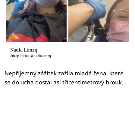
Sex a vztahy
Videa
Sledujte prima+
Přihlášení
Nadia Limzq
Zdroj: TikTok/@nadia.limzq
Sledujte nás
Nepříjemný zážitek zažila mladá žena, které
se do ucha dostal asi třícentimetrový brouk.