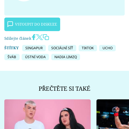
VSTOUPIT DO DISKUZE
Sdílejte článek
ŠTÍTKY
SINGAPUR
SOCIÁLNÍ SÍŤ
TIKTOK
UCHO
ŠVÁB
ÚSTNÍ VODA
NADIA LIMZQ
PŘEČTĚTE SI TAKÉ