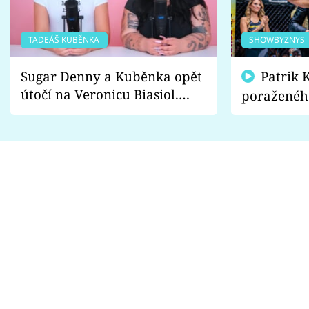
TADEÁŠ KUBĚNKA
SHOWBYZNYS
Sugar Denny a Kuběnka opět
Patrik Kincl se zastal
útočí na Veronicu Biasiol.
poraženéh
Proč je podle nich falešná a
fanoušci n
lže o své nevěře?