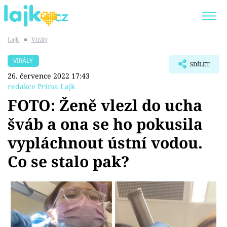
Lajk
■
Virály
Trendy:
KARLOS VÉMOLA
ONLYFANS
VIRÁLY
SDÍLET
SHOPAHOLICADEL
CLASH OF THE STARS
26. července 2022 17:43
redakce Prima Lajk
FOTO: Ženě vlezl do ucha
šváb a ona se ho pokusila
Témata
vypláchnout ústní vodou.
Showbyznys
Co se stalo pak?
Youtubeři
Virály