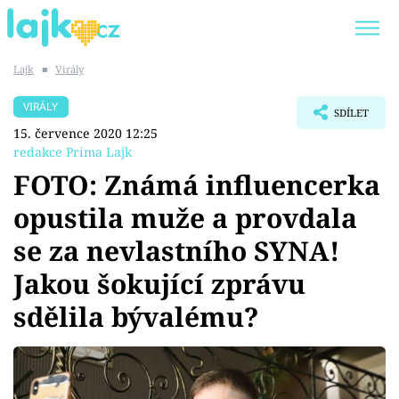
Lajk
■
Virály
Trendy:
KARLOS VÉMOLA
ONLYFANS
VIRÁLY
SDÍLET
SHOPAHOLICADEL
CLASH OF THE STARS
15. července 2020 12:25
redakce Prima Lajk
FOTO: Známá influencerka
opustila muže a provdala
Témata
se za nevlastního SYNA!
Showbyznys
Jakou šokující zprávu
sdělila bývalému?
Youtubeři
Virály