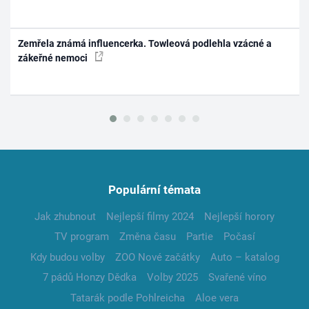
Zemřela známá influencerka. Towleová podlehla vzácné a
zákeřné nemoci
Populární témata
Jak zhubnout
Nejlepší filmy 2024
Nejlepší horory
TV program
Změna času
Partie
Počasí
Kdy budou volby
ZOO Nové začátky
Auto – katalog
7 pádů Honzy Dědka
Volby 2025
Svařené víno
Tatarák podle Pohlreicha
Aloe vera