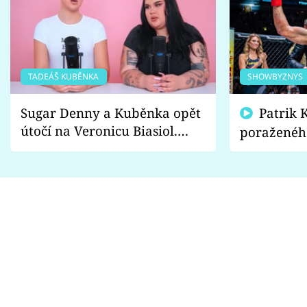
TADEÁŠ KUBĚNKA
SHOWBYZNYS
Sugar Denny a Kuběnka opět
Patrik Kincl se zastal
útočí na Veronicu Biasiol.
poraženéh
Proč je podle nich falešná a
fanoušci n
lže o své nevěře?