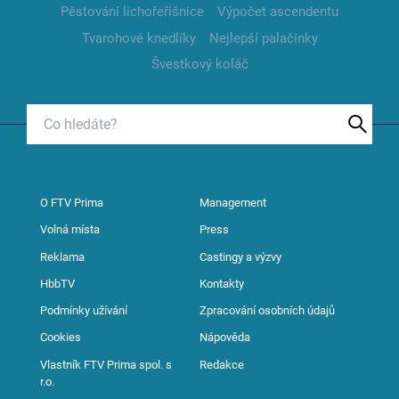
Pěstování lichořeřišnice
Výpočet ascendentu
Tvarohové knedlíky
Nejlepší palačinky
Švestkový koláč
O FTV Prima
Management
Volná místa
Press
Reklama
Castingy a výzvy
HbbTV
Kontakty
Podmínky užívání
Zpracování osobních údajů
Cookies
Nápověda
Vlastník FTV Prima spol. s
Redakce
r.o.