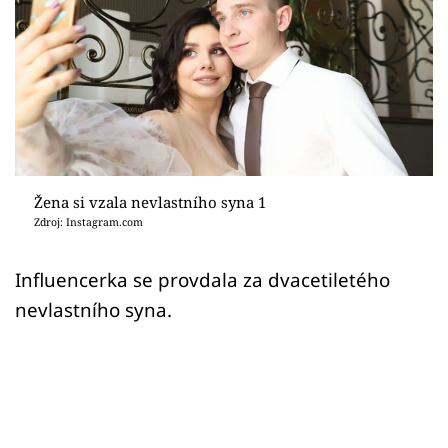
Sex a vztahy
Videa
Sledujte prima+
Přihlášení
Žena si vzala nevlastního syna 1
Zdroj: Instagram.com
Sledujte nás
Influencerka se provdala za dvacetiletého
nevlastního syna.