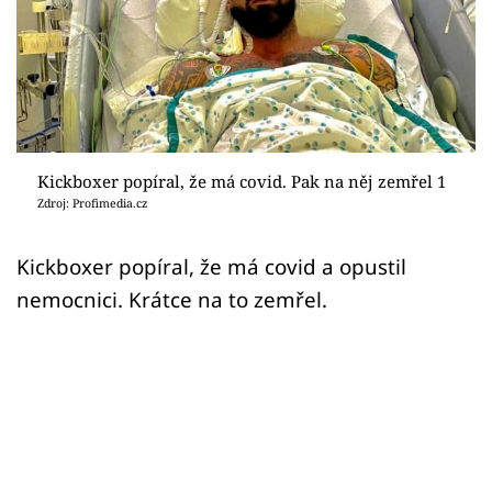
Sex a vztahy
Videa
Sledujte prima+
Přihlášení
Kickboxer popíral, že má covid. Pak na něj zemřel 1
Zdroj: Profimedia.cz
Sledujte nás
Kickboxer popíral, že má covid a opustil
nemocnici. Krátce na to zemřel.