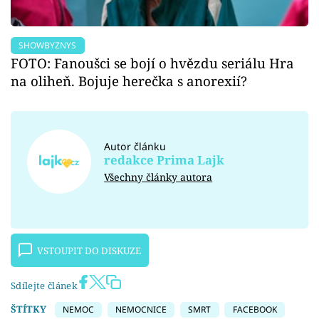
SHOWBYZNYS
FOTO: Fanoušci se bojí o hvězdu seriálu Hra
na oliheň. Bojuje herečka s anorexií?
Autor článku
redakce Prima Lajk
Všechny články autora
VSTOUPIT DO DISKUZE
Sdílejte článek
ŠTÍTKY
NEMOC
NEMOCNICE
SMRT
FACEBOOK