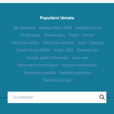
Populární témata
Jak zhubnout
Nejlepší filmy 2024
Nejlepší horory
TV program
Změna času
Partie
Počasí
Kdy budou volby
ZOO Nové začátky
Auto – katalog
7 pádů Honzy Dědka
Volby 2025
Svařené víno
Tatarák podle Pohlreicha
Aloe vera
Pěstování lichořeřišnice
Výpočet ascendentu
Tvarohové knedlíky
Nejlepší palačinky
Švestkový koláč