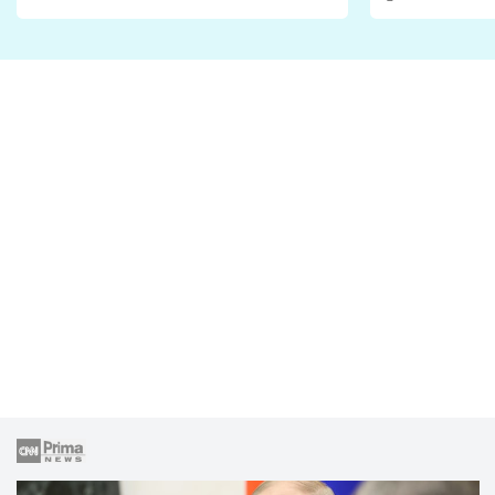
Proč je podle nich falešná a
fanoušci n
lže o své nevěře?