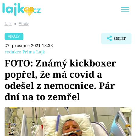
Lajk
■
Virály
Trendy:
KARLOS VÉMOLA
ONLYFANS
VIRÁLY
SDÍLET
SHOPAHOLICADEL
CLASH OF THE STARS
27. prosince 2021 13:33
redakce Prima Lajk
FOTO: Známý kickboxer
popřel, že má covid a
Témata
odešel z nemocnice. Pár
Showbyznys
dní na to zemřel
Youtubeři
Virály