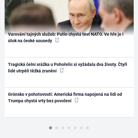
Varování tajných služeb: Putin chystá test NATO. Ve hře je i
útok na české sousedy
Tragická čelní srážka u Pohořelic si vyžádala dva životy. Čtyři
lidé utrpěli těžká zranění
Grónsko v pohotovosti: Americká firma napojená na lidi od
Trumpa chystá vrty bez povolení