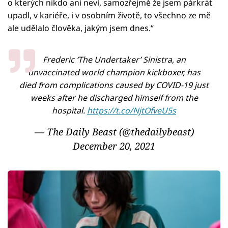
o kterých nikdo ani neví, samozřejmě že jsem párkrát
upadl, v kariéře, i v osobním životě, to všechno ze mě
ale udělalo člověka, jakým jsem dnes.“
Frederic ‘The Undertaker’ Sinistra, an
unvaccinated world champion kickboxer, has
died from complications caused by COVID-19 just
weeks after he discharged himself from the
hospital.
https://t.co/NjtOfveU5s
— The Daily Beast (@thedailybeast)
December 20, 2021