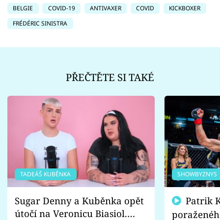
BELGIE
COVID-19
ANTIVAXER
COVID
KICKBOXER
FRÉDÉRIC SINISTRA
PŘEČTĚTE SI TAKÉ
TADEÁŠ KUBĚNKA
SHOWBYZNYS
Sugar Denny a Kuběnka opět
Patrik Kincl se zastal
útočí na Veronicu Biasiol.
poraženéh