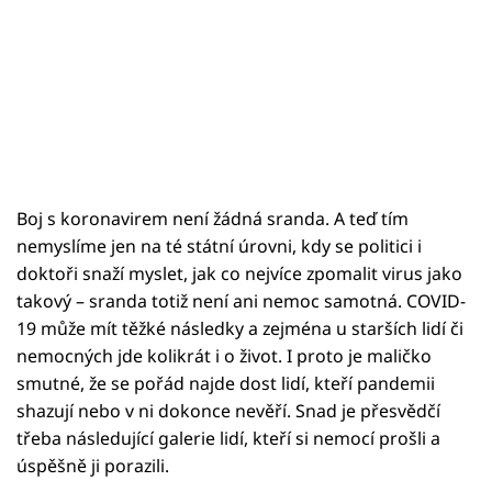
Boj s koronavirem není žádná sranda. A teď tím
nemyslíme jen na té státní úrovni, kdy se politici i
doktoři snaží myslet, jak co nejvíce zpomalit virus jako
takový – sranda totiž není ani nemoc samotná. COVID-
19 může mít těžké následky a zejména u starších lidí či
nemocných jde kolikrát i o život. I proto je maličko
smutné, že se pořád najde dost lidí, kteří pandemii
shazují nebo v ni dokonce nevěří. Snad je přesvědčí
třeba následující galerie lidí, kteří si nemocí prošli a
úspěšně ji porazili.