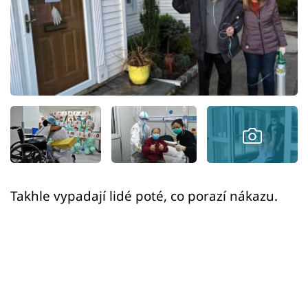
Sex a vztahy
Videa
Sledujte prima+
Přihlášení
Sledujte nás
Takhle vypadají lidé poté, co porazí nákazu.