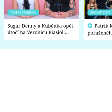
TADEÁŠ KUBĚNKA
SHOWBYZNYS
Sugar Denny a Kuběnka opět
Patrik Kincl se zastal
útočí na Veronicu Biasiol.
poraženéh
Proč je podle nich falešná a
fanoušci n
lže o své nevěře?