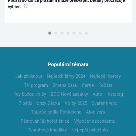
Počasí do konce prázdnin může překvapit. Detaily prozrazuje
výhled
Populární témata
Jak zhubnout
Nejlepší filmy 2024
Nejlepší horory
TV program
Změna času
Partie
Počasí
Kdy budou volby
ZOO Nové začátky
Auto – katalog
7 pádů Honzy Dědka
Volby 2025
Svařené víno
Tatarák podle Pohlreicha
Aloe vera
Pěstování lichořeřišnice
Výpočet ascendentu
Tvarohové knedlíky
Nejlepší palačinky