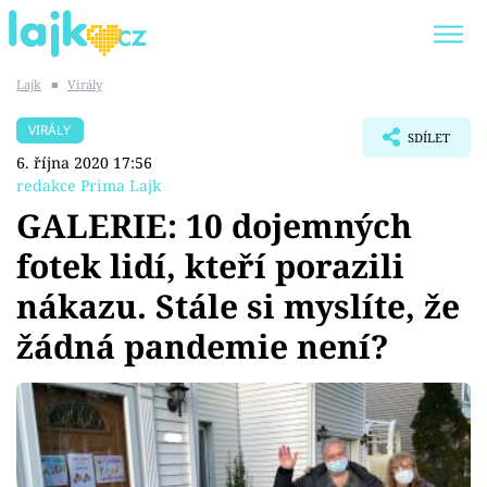
Lajk
■
Virály
Trendy:
KARLOS VÉMOLA
ONLYFANS
VIRÁLY
SDÍLET
SHOPAHOLICADEL
CLASH OF THE STARS
6. října 2020 17:56
redakce Prima Lajk
GALERIE: 10 dojemných
fotek lidí, kteří porazili
Témata
nákazu. Stále si myslíte, že
Showbyznys
žádná pandemie není?
Youtubeři
Virály