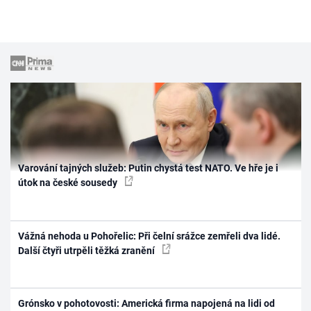
Varování tajných služeb: Putin chystá test NATO. Ve hře je i
útok na české sousedy
Vážná nehoda u Pohořelic: Při čelní srážce zemřeli dva lidé.
Další čtyři utrpěli těžká zranění
Grónsko v pohotovosti: Americká firma napojená na lidi od