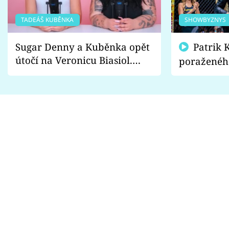
TADEÁŠ KUBĚNKA
SHOWBYZNYS
Sugar Denny a Kuběnka opět
Patrik Kincl se zastal
útočí na Veronicu Biasiol.
poraženéh
Proč je podle nich falešná a
fanoušci n
lže o své nevěře?