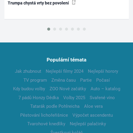
Trumpa chystá vrty bez povolení
Populární témata
Jak zhubnout
Nejlepší filmy 2024
Nejlepší horory
TV program
Změna času
Partie
Počasí
Kdy budou volby
ZOO Nové začátky
Auto – katalog
7 pádů Honzy Dědka
Volby 2025
Svařené víno
Tatarák podle Pohlreicha
Aloe vera
Pěstování lichořeřišnice
Výpočet ascendentu
Tvarohové knedlíky
Nejlepší palačinky
Švestkový koláč