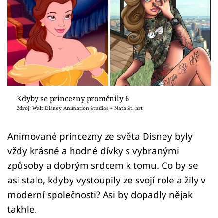
Sex a vztahy
Videa
Sledujte prima+
Přihlášení
Kdyby se princezny proměnily 6
Zdroj: Walt Disney Animation Studios + Nata St. art
Sledujte nás
Animované princezny ze světa Disney byly
vždy krásné a hodné dívky s vybranými
způsoby a dobrým srdcem k tomu. Co by se
asi stalo, kdyby vystoupily ze svojí role a žily v
moderní společnosti? Asi by dopadly nějak
takhle.