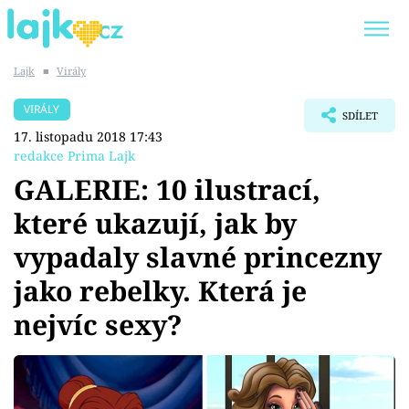
Lajk
■
Virály
Trendy:
KARLOS VÉMOLA
ONLYFANS
VIRÁLY
SDÍLET
SHOPAHOLICADEL
CLASH OF THE STARS
17. listopadu 2018 17:43
redakce Prima Lajk
GALERIE: 10 ilustrací,
které ukazují, jak by
Témata
vypadaly slavné princezny
Showbyznys
jako rebelky. Která je
nejvíc sexy?
Youtubeři
Virály