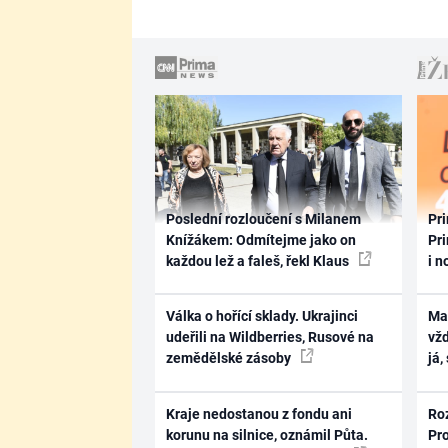
Poslední rozloučení s Milanem
Pri
Knížákem: Odmítejme jako on
Pri
každou lež a faleš, řekl Klaus
i n
Válka o hořící sklady. Ukrajinci
Ma
udeřili na Wildberries, Rusové na
vž
zemědělské zásoby
já,
Kraje nedostanou z fondu ani
Ro
korunu na silnice, oznámil Půta.
Pr