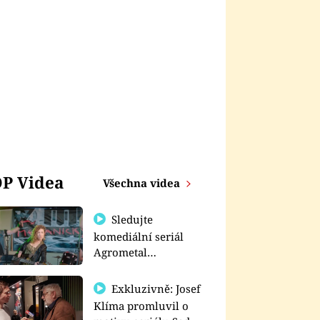
P Videa
Všechna videa
Sledujte
komediální seriál
Agrometal
exkluzivně na
prima+
Exkluzivně: Josef
Klíma promluvil o