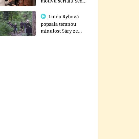
motivu seriálu Sedm
schodů k moci
Linda Rybová
popsala temnou
minulost Sáry ze
seriálu Zákony vlka