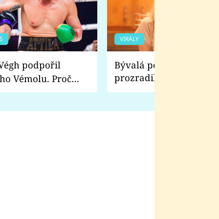
S
VIRÁLY
Bývalá pornoherečka
prozradila, co ji šokova
ho Vémolu. Proč
natáčení Euforie. Vážně
ji zápasit s ním než
bylo drsnější než hanba
 Kinclem?
filmy?