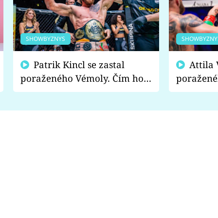
SHOWBYZNYS
SHOWBYZNY
Patrik Kincl se zastal
Attila Végh podpořil
poraženého Vémoly. Čím ho
poražené
fanoušci naštvali?
chce radě
s vítězem