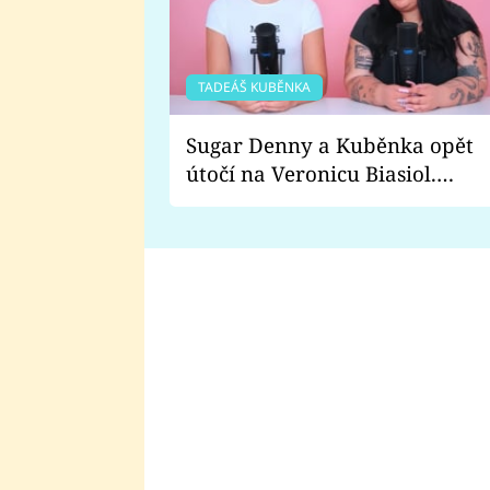
TADEÁŠ KUBĚNKA
Sugar Denny a Kuběnka opět
útočí na Veronicu Biasiol.
Proč je podle nich falešná a
lže o své nevěře?