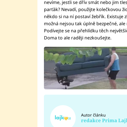
nevíme, jestli se dřív smát nebo jim tl
parťák? Nevadí, použijte kolečkovou žid
někdo si na ní postaví žebřík. Existuje
možná nejsou tak úplně bezpečné, ale 
Podívejte se na přehlídku těch největší
Doma to ale raději nezkoušejte.
Autor článku
redakce Prima Laj