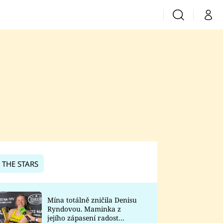
Vyhledávání
Můj 
Prima+
CNN Prima News
Prima Fresh
Prima Living
Prima Zoom
 THE STARS
Prima Lajk
Mína totálně zničila Denisu
Ryndovou. Maminka z
Sledujte nás
jejího zápasení radost