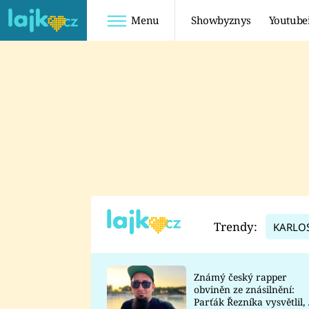
Menu
Showbyznys
Youtube
Youtuberky
Youtubeři
SHOPAHOLICADEL
FATTYPILLOW
ANNA ŠULC
FREESCOOT
SUGAR DENNY
ADAM KAJUMI
LADUŠKA
TADEÁŠ KUBĚNKA
DOMINIKA
DATEL
Trendy:
KARLO
MYSLIVCOVÁ
Známý český rapper
obviněn ze znásilnění:
Parťák Řezníka vysvětlil, 