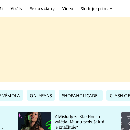
ři
Virály
Sex a vztahy
Videa
Sledujte prima+
Showbyznys
Extrém
VIRÁLY
KURIOZITY
VIDEA
KVÍZY
S VÉMOLA
ONLYFANS
SHOPAHOLICADEL
CLASH OF
Z Mishaly ze StarHousu
vylétlo: Miluju prdy. Jak si
co
je značkuje?