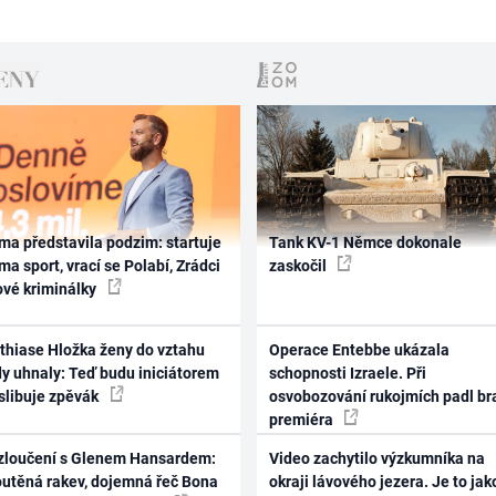
ma představila podzim: startuje
Tank KV-1 Němce dokonale
ma sport, vrací se Polabí, Zrádci
zaskočil
ové kriminálky
thiase Hložka ženy do vztahu
Operace Entebbe ukázala
dy uhnaly: Teď budu iniciátorem
schopnosti Izraele. Při
 slibuje zpěvák
osvobozování rukojmích padl br
premiéra
zloučení s Glenem Hansardem:
Video zachytilo výzkumníka na
outěná rakev, dojemná řeč Bona
okraji lávového jezera. Je to jak