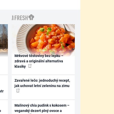
Mrkvové těstoviny bez lepku –
zdravá a originální alternativa
klasiky
Zavařené lečo: jednoduchý recept,
jak uchovat letní zeleninu na zimu
atr
Malinový chia pudink s kokosem –
o
veganský dezert plný ovoce a