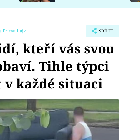
e Prima Lajk
SDÍLET
dí, kteří vás svou
baví. Tihle týpci
 v každé situaci