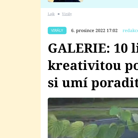
se v Plzni stalo
Lajk
■
Virály
6. prosince 2022 17:02
redakc
VIRÁLY
GALERIE: 10 li
kreativitou po
si umí poradit