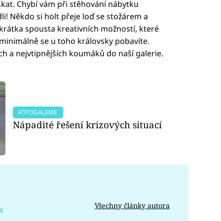
eskat. Chybí vám při stěhování nábytku
li! Někdo si holt přeje loď se stožárem a
 zkrátka spousta kreativních možností, které
minimálně se u toho královsky pobavíte.
ch a nejvtipnějších koumáků do naší galerie.
FOTOGALERIE
Nápadité řešení krizových situací
Všechny články autora
k