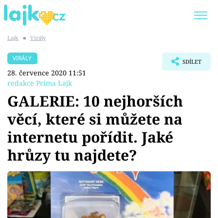
Lajk
■
Virály
Trendy:
KARLOS VÉMOLA
ONLYFANS
VIRÁLY
SDÍLET
SHOPAHOLICADEL
CLASH OF THE STARS
28. července 2020 11:51
redakce Prima Lajk
GALERIE: 10 nejhorších
věcí, které si můžete na
Témata
internetu pořídit. Jaké
Showbyznys
hrůzy tu najdete?
Youtubeři
Virály