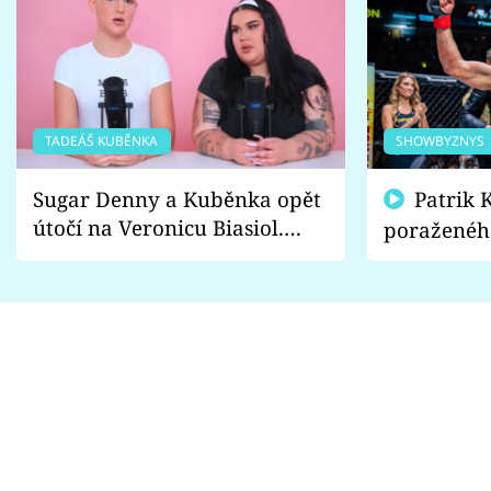
TADEÁŠ KUBĚNKA
SHOWBYZNYS
Sugar Denny a Kuběnka opět
Patrik Kincl se zastal
útočí na Veronicu Biasiol.
poraženéh
Proč je podle nich falešná a
fanoušci n
lže o své nevěře?