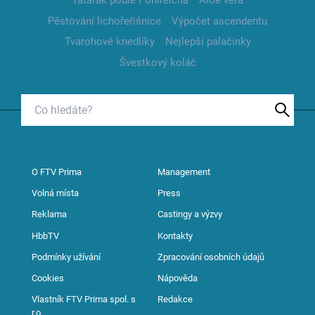
Tatarák podle Pohlreicha
Aloe vera
Pěstování lichořeřišnice
Výpočet ascendentu
Tvarohové knedlíky
Nejlepší palačinky
Švestkový koláč
O FTV Prima
Management
Volná místa
Press
Reklama
Castingy a výzvy
HbbTV
Kontakty
Podmínky užívání
Zpracování osobních údajů
Cookies
Nápověda
Vlastník FTV Prima spol. s
Redakce
r.o.