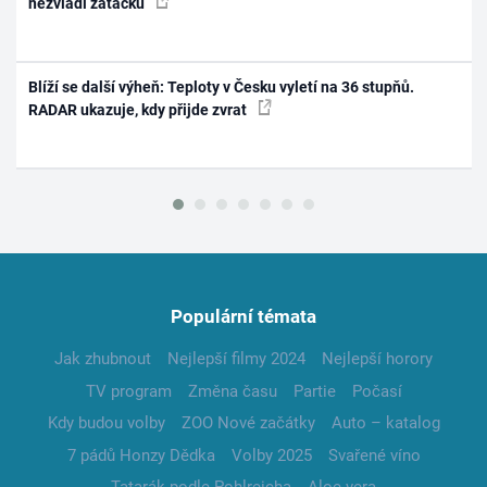
nezvládl zatáčku
Blíží se další výheň: Teploty v Česku vyletí na 36 stupňů.
RADAR ukazuje, kdy přijde zvrat
Populární témata
Jak zhubnout
Nejlepší filmy 2024
Nejlepší horory
TV program
Změna času
Partie
Počasí
Kdy budou volby
ZOO Nové začátky
Auto – katalog
7 pádů Honzy Dědka
Volby 2025
Svařené víno