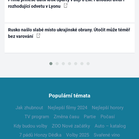
rozhodující odvetu v Lyonu
Rusko našlo slabé místo ukrajinské obrany. Útočit může téměř
bez varování
Populární témata
Jak zhubnout
Nejlepší filmy 2024
Nejlepší horory
TV program
Změna času
Partie
Počasí
Kdy budou volby
ZOO Nové začátky
Auto – katalog
7 pádů Honzy Dědka
Volby 2025
Svařené víno