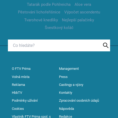
Tatarák podle Pohlreicha
Aloe vera
Pěstování lichořeřišnice
Výpočet ascendentu
Tvarohové knedlíky
Nejlepší palačinky
Švestkový koláč
O FTV Prima
Management
Volná místa
Press
Reklama
Castingy a výzvy
HbbTV
Kontakty
Podmínky užívání
Zpracování osobních údajů
Cookies
Nápověda
Vlastník FTV Prima spol. s
Redakce