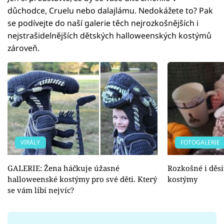
důchodce, Cruelu nebo dalajlámu. Nedokážete to? Pak
se podívejte do naší galerie těch nejrozkošnějších i
nejstrašidelnějších dětských halloweenských kostýmů
zároveň.
VIRÁLY
FOTOGALERIE
GALERIE: Žena háčkuje úžasné
Rozkošné i děs
halloweenské kostýmy pro své děti. Který
kostýmy
se vám líbí nejvíc?