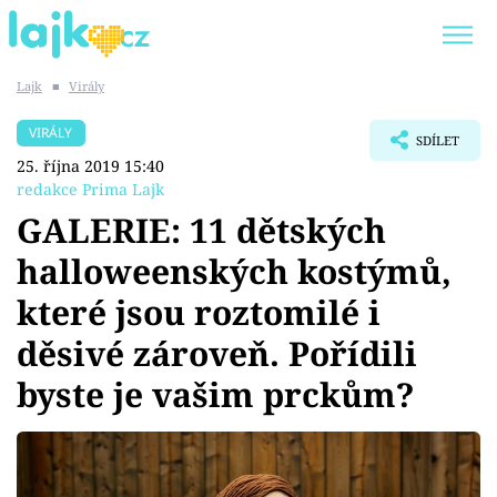
Lajk
■
Virály
Trendy:
KARLOS VÉMOLA
ONLYFANS
VIRÁLY
SDÍLET
SHOPAHOLICADEL
CLASH OF THE STARS
25. října 2019 15:40
redakce Prima Lajk
GALERIE: 11 dětských
halloweenských kostýmů,
Témata
které jsou roztomilé i
Showbyznys
děsivé zároveň. Pořídili
byste je vašim prckům?
Youtubeři
Virály