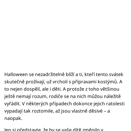
Halloween se nezadržitelně blíží a ti, kteří tento svátek
skutečně prožívají, už vrcholí s přípravami kostýmů. A
to nejen dospělí, ale i děti. A protože z toho většinou
ještě nemají rozum, rodiče se na nich můžou náležitě
vyřádit. V některých případech dokonce jejich ratolesti
vypadají tak roztomile, až jsou vlastně děsivé – a
naopak.
Jen si představte, že by se vaše dítě změnilo v