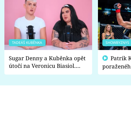
TADEÁŠ KUBĚNKA
SHOWBYZNYS
Sugar Denny a Kuběnka opět
Patrik Kincl se zastal
útočí na Veronicu Biasiol.
poraženéh
Proč je podle nich falešná a
fanoušci n
lže o své nevěře?