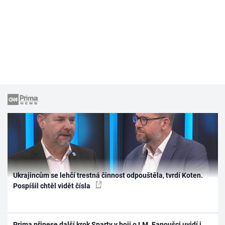
Ukrajincům se lehčí trestná činnost odpouštěla, tvrdí Koten.
Pospíšil chtěl vidět čísla
Prima přinese další krok Sparty v boji o LM. Fanoušci uvidí i