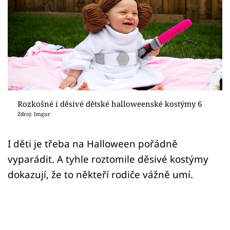
Sex a vztahy
Videa
Sledujte prima+
Přihlášení
Rozkošné i děsivé dětské halloweenské kostýmy 6
Zdroj: Imgur
Sledujte nás
I děti je třeba na Halloween pořádně
vyparádit. A tyhle roztomile děsivé kostýmy
dokazují, že to někteří rodiče vážně umí.