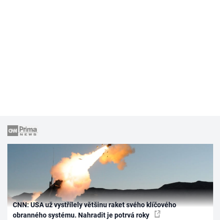
CNN: USA už vystřílely většinu raket svého klíčového
obranného systému. Nahradit je potrvá roky