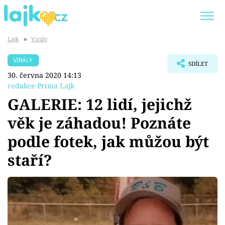
Lajk
■
Virály
Trendy:
KARLOS VÉMOLA
ONLYFANS
VIRÁLY
SDÍLET
SHOPAHOLICADEL
CLASH OF THE STARS
30. června 2020 14:13
redakce Prima Lajk
GALERIE: 12 lidí, jejichž
věk je záhadou! Poznáte
Témata
podle fotek, jak můžou být
Showbyznys
staří?
Youtubeři
Virály