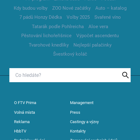
Kdy budou volby
ZOO Nové začátky
Auto – katalog
7 pádů Honzy Dědka
Volby 2025
Svařené víno
Tatarák podle Pohlreicha
Aloe vera
Pěstování lichořeřišnice
Výpočet ascendentu
Tvarohové knedlíky
Nejlepší palačinky
Švestkový koláč
O FTV Prima
Management
Volná místa
Press
Reklama
Castingy a výzvy
HbbTV
Kontakty