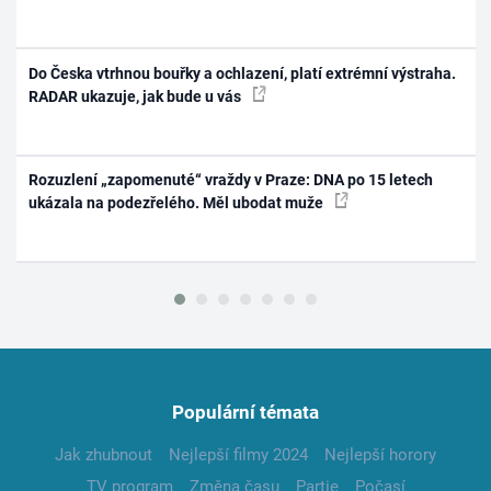
Do Česka vtrhnou bouřky a ochlazení, platí extrémní výstraha.
RADAR ukazuje, jak bude u vás
Rozuzlení „zapomenuté“ vraždy v Praze: DNA po 15 letech
ukázala na podezřelého. Měl ubodat muže
Populární témata
Jak zhubnout
Nejlepší filmy 2024
Nejlepší horory
TV program
Změna času
Partie
Počasí