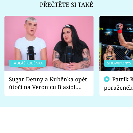
PŘEČTĚTE SI TAKÉ
TADEÁŠ KUBĚNKA
SHOWBYZNYS
Sugar Denny a Kuběnka opět
Patrik Kincl se zastal
útočí na Veronicu Biasiol.
poraženéh
Proč je podle nich falešná a
fanoušci n
lže o své nevěře?