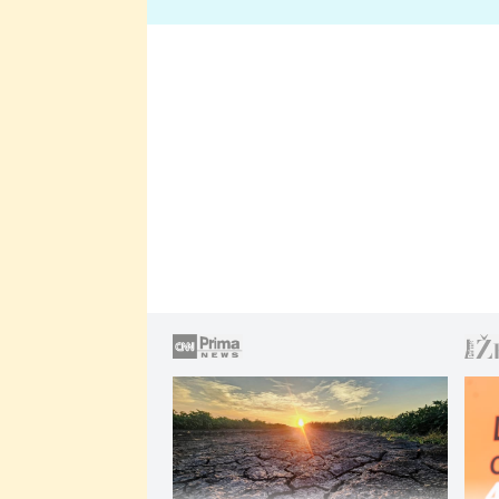
lže o své nevěře?