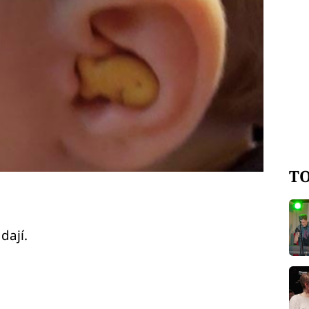
TO
dají.