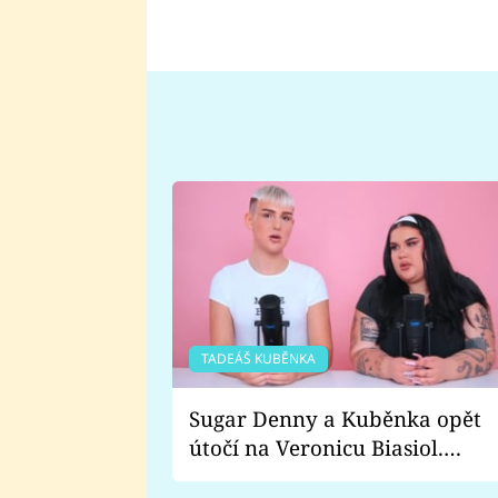
TADEÁŠ KUBĚNKA
Sugar Denny a Kuběnka opět
útočí na Veronicu Biasiol.
Proč je podle nich falešná a