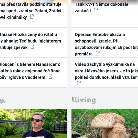
ma představila podzim: startuje
Tank KV-1 Němce dokonale
ma sport, vrací se Polabí, Zrádci
zaskočil
ové kriminálky
thiase Hložka ženy do vztahu
Operace Entebbe ukázala
dy uhnaly: Teď budu iniciátorem
schopnosti Izraele. Při
 slibuje zpěvák
osvobozování rukojmích padl br
premiéra
zloučení s Glenem Hansardem:
Video zachytilo výzkumníka na
outěná rakev, dojemná řeč Bona
okraji lávového jezera. Je to jak
zpěv Irglové s Vedderem
pohled do Slunce, hlásil vzruše