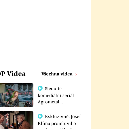
P Videa
Všechna videa
Sledujte
komediální seriál
Agrometal
exkluzivně na
prima+
Exkluzivně: Josef
Klíma promluvil o