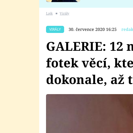
se v Plzni stalo
Lajk
■
Virály
30. července 2020 16:25
redak
VIRÁLY
GALERIE: 12 
fotek věcí, k
dokonale, až t