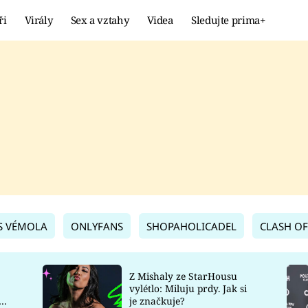
ři
Virály
Sex a vztahy
Videa
Sledujte prima+
Showbyznys
Extrém
VIRÁLY
KURIOZITY
VIDEA
KVÍZY
S VÉMOLA
ONLYFANS
SHOPAHOLICADEL
CLASH OF
Z Mishaly ze StarHousu
vylétlo: Miluju prdy. Jak si
co
je značkuje?