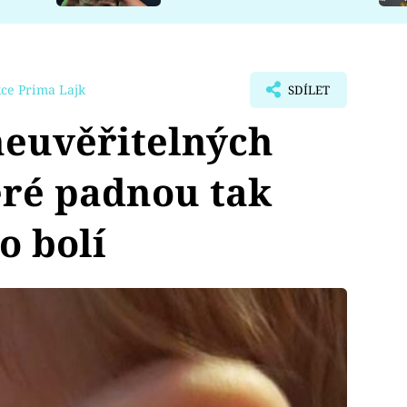
ce Prima Lajk
SDÍLET
neuvěřitelných
teré padnou tak
o bolí