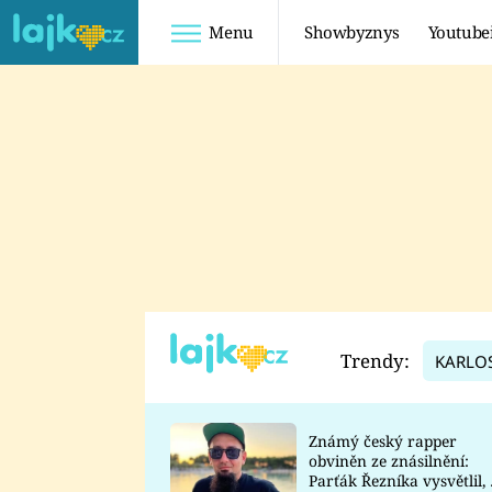
Menu
Showbyznys
Youtube
Youtuberky
Youtubeři
SHOPAHOLICADEL
FATTYPILLOW
ANNA ŠULC
FREESCOOT
SUGAR DENNY
ADAM KAJUMI
LADUŠKA
TADEÁŠ KUBĚNKA
DOMINIKA
DATEL
Trendy:
KARLO
MYSLIVCOVÁ
Známý český rapper
obviněn ze znásilnění:
Parťák Řezníka vysvětlil, 