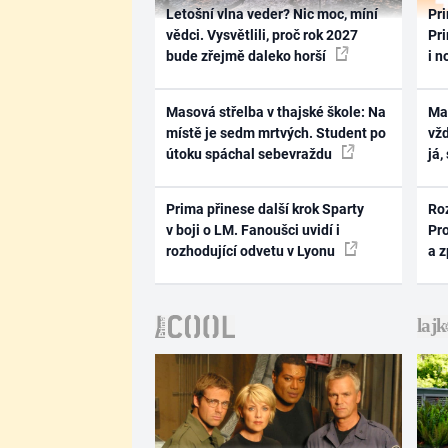
Letošní vlna veder? Nic moc, míní
Pri
vědci. Vysvětlili, proč rok 2027
Pri
bude zřejmě daleko horší
i n
Masová střelba v thajské škole: Na
Ma
místě je sedm mrtvých. Student po
vž
útoku spáchal sebevraždu
já,
Prima přinese další krok Sparty
Ro
v boji o LM. Fanoušci uvidí i
Pr
rozhodující odvetu v Lyonu
a 