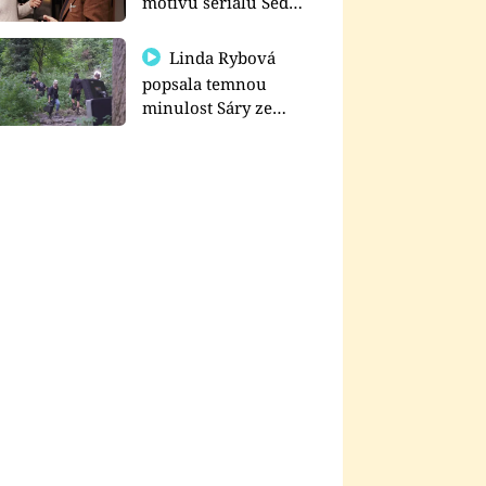
motivu seriálu Sedm
schodů k moci
Linda Rybová
popsala temnou
minulost Sáry ze
seriálu Zákony vlka