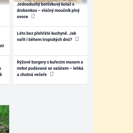
Jednoduchý borůvkový koláč s
drobenkou – vláčný moučník plný
ovoce
Léto bez přehřáté kuchyně. Jak
vařit i během tropických dnů?
atr
Rýžové burgery s kuřecím masem a
o
mrkví podávané se salátem – lehká
ně
a chutná večeře