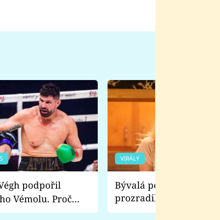
S
VIRÁLY
Bývalá pornoherečka
prozradila, co ji šokova
ho Vémolu. Proč
natáčení Euforie. Vážně
ji zápasit s ním než