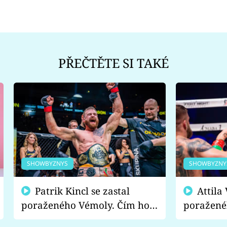
PŘEČTĚTE SI TAKÉ
SHOWBYZNYS
SHOWBYZNY
Patrik Kincl se zastal
Attila Végh podpořil
poraženého Vémoly. Čím ho
poražené
fanoušci naštvali?
chce radě