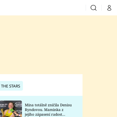
Vyhledávání
Můj 
Prima+
CNN Prima News
Prima Fresh
Prima Living
Prima Zoom
 THE STARS
Prima Lajk
Mína totálně zničila Denisu
Ryndovou. Maminka z
Sledujte nás
jejího zápasení radost