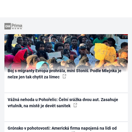
Boj s migranty Evropa prohrála, míní Stoniš. Podle Mlejnka je
nelze jen tak chytit za límec
Vážná nehoda u Pohořelic: Čelní srážka dvou aut. Zasahuje
vrtulník, na místě je devět sanitek
Grónsko v pohotovosti: Americká firma napojená na lidi od