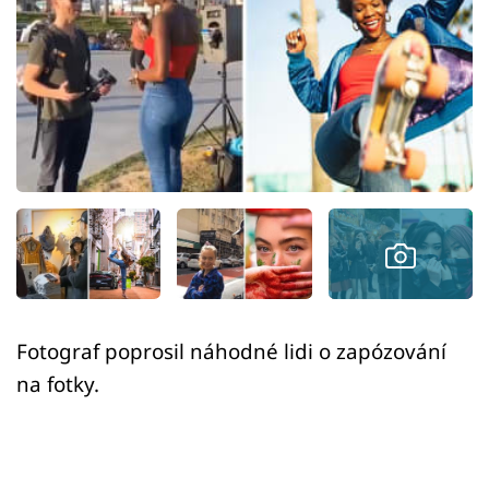
Sex a vztahy
Videa
Sledujte prima+
Přihlášení
Sledujte nás
Fotograf poprosil náhodné lidi o zapózování
na fotky.