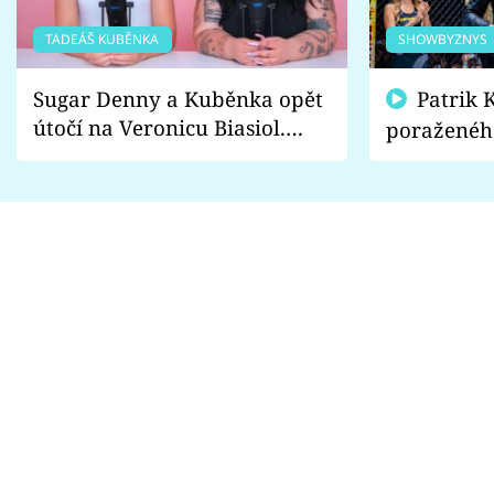
TADEÁŠ KUBĚNKA
SHOWBYZNYS
Sugar Denny a Kuběnka opět
Patrik Kincl se zastal
útočí na Veronicu Biasiol.
poraženéh
Proč je podle nich falešná a
fanoušci n
lže o své nevěře?