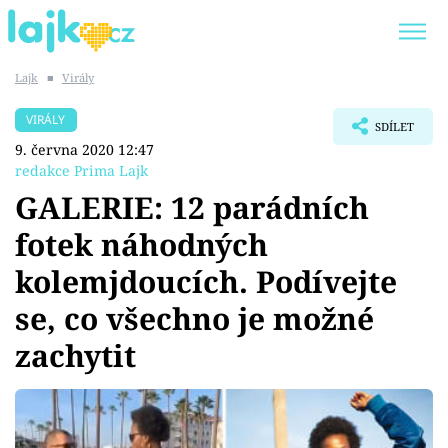
Lajk
■
Virály
Trendy:
KARLOS VÉMOLA
ONLYFANS
VIRÁLY
SDÍLET
SHOPAHOLICADEL
CLASH OF THE STARS
9. června 2020 12:47
redakce Prima Lajk
GALERIE: 12 parádních
fotek náhodných
Témata
kolemjdoucích. Podívejte
Showbyznys
se, co všechno je možné
zachytit
Youtubeři
Virály