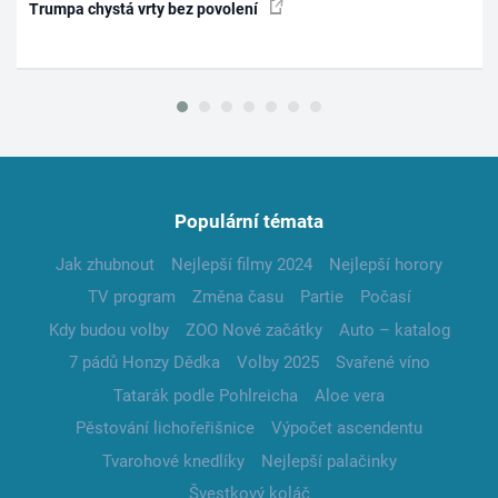
Trumpa chystá vrty bez povolení
Populární témata
Jak zhubnout
Nejlepší filmy 2024
Nejlepší horory
TV program
Změna času
Partie
Počasí
Kdy budou volby
ZOO Nové začátky
Auto – katalog
7 pádů Honzy Dědka
Volby 2025
Svařené víno
Tatarák podle Pohlreicha
Aloe vera
Pěstování lichořeřišnice
Výpočet ascendentu
Tvarohové knedlíky
Nejlepší palačinky
Švestkový koláč