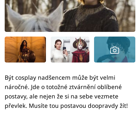
Sex a vztahy
Videa
Sledujte prima+
Přihlášení
Sledujte nás
Být cosplay nadšencem může být velmi
náročné. Jde o totožné ztvárnění oblíbené
postavy, ale nejen že si na sebe vezmete
převlek. Musíte tou postavou doopravdy žít!