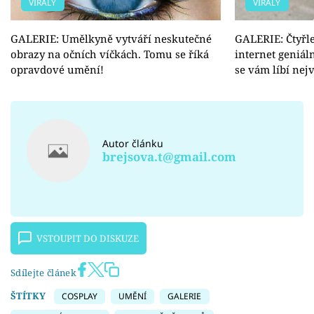
VIRÁLY
VIRÁLY
GALERIE: Umělkyně vytváří neskutečné
GALERIE: Čtyřle
obrazy na očních víčkách. Tomu se říká
internet geniál
opravdové umění!
se vám líbí nejv
Autor článku
brejsova.t@gmail.com
VSTOUPIT DO DISKUZE
Sdílejte článek
ŠTÍTKY
COSPLAY
UMĚNÍ
GALERIE