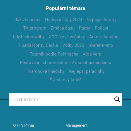
Populární témata
Jak zhubnout
Nejlepší filmy 2024
Nejlepší horory
TV program
Změna času
Partie
Počasí
Kdy budou volby
ZOO Nové začátky
Auto – katalog
7 pádů Honzy Dědka
Volby 2025
Svařené víno
Tatarák podle Pohlreicha
Aloe vera
Pěstování lichořeřišnice
Výpočet ascendentu
Tvarohové knedlíky
Nejlepší palačinky
Švestkový koláč
O FTV Prima
Management