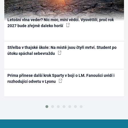
Letošní vlna veder? Nic moc, míní vědci. Vysvětlili, proč rok
2027 bude zřejmě daleko horší
Střelba v thajské škole: Na místě jsou čtyři mrtví. Student po
útoku spáchal sebevraždu
Prima přinese další krok Sparty v boji o LM. Fanoušci uvidí i
rozhodující odvetu v Lyonu