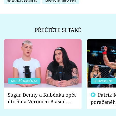
DOKONALÝ COSPLAY
MISTRYNĚ PŘEVLEKŮ
PŘEČTĚTE SI TAKÉ
TADEÁŠ KUBĚNKA
SHOWBYZNYS
Sugar Denny a Kuběnka opět
Patrik Kincl se zastal
útočí na Veronicu Biasiol.
poraženéh
Proč je podle nich falešná a
fanoušci n
lže o své nevěře?