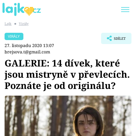
Lajk
■
Virály
Trendy:
KARLOS VÉMOLA
ONLYFANS
VIRÁLY
SDÍLET
SHOPAHOLICADEL
CLASH OF THE STARS
27. listopadu 2020 13:07
brejsova.t@gmail.com
GALERIE: 14 dívek, které
jsou mistryně v převlecích.
Témata
Poznáte je od originálu?
Showbyznys
Youtubeři
Virály