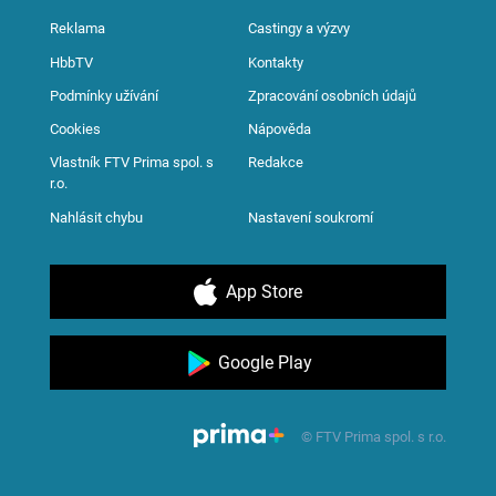
Reklama
Castingy a výzvy
HbbTV
Kontakty
Podmínky užívání
Zpracování osobních údajů
Cookies
Nápověda
Vlastník FTV Prima spol. s
Redakce
r.o.
Nahlásit chybu
Nastavení soukromí
App Store
Google Play
© FTV Prima spol. s r.o.