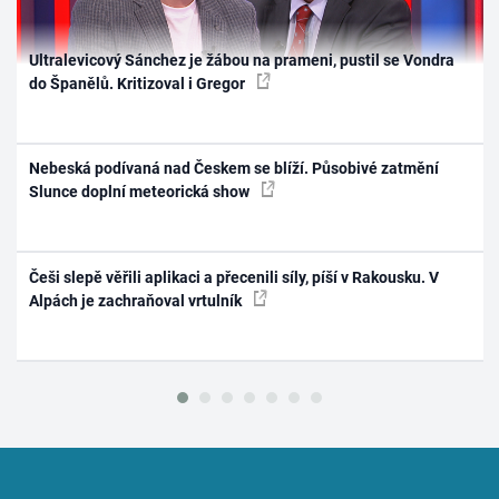
Ultralevicový Sánchez je žábou na prameni, pustil se Vondra
do Španělů. Kritizoval i Gregor
Nebeská podívaná nad Českem se blíží. Působivé zatmění
Slunce doplní meteorická show
Češi slepě věřili aplikaci a přecenili síly, píší v Rakousku. V
Alpách je zachraňoval vrtulník