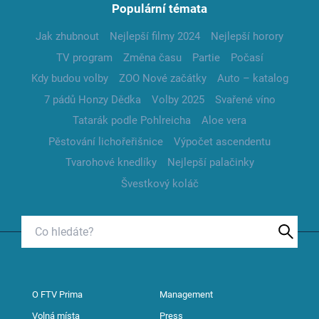
Populární témata
Jak zhubnout
Nejlepší filmy 2024
Nejlepší horory
TV program
Změna času
Partie
Počasí
Kdy budou volby
ZOO Nové začátky
Auto – katalog
7 pádů Honzy Dědka
Volby 2025
Svařené víno
Tatarák podle Pohlreicha
Aloe vera
Pěstování lichořeřišnice
Výpočet ascendentu
Tvarohové knedlíky
Nejlepší palačinky
Švestkový koláč
O FTV Prima
Management
Volná místa
Press