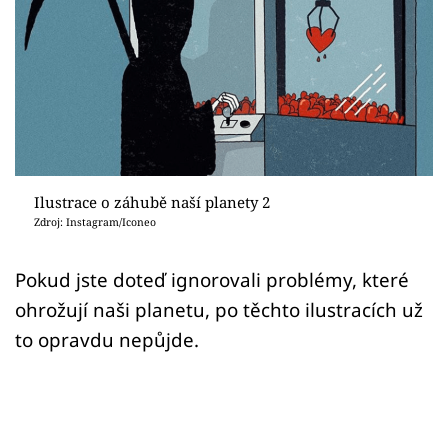
Sex a vztahy
Videa
Sledujte prima+
Přihlášení
Ilustrace o záhubě naší planety 2
Zdroj: Instagram/Iconeo
Sledujte nás
Pokud jste doteď ignorovali problémy, které
ohrožují naši planetu, po těchto ilustracích už
to opravdu nepůjde.