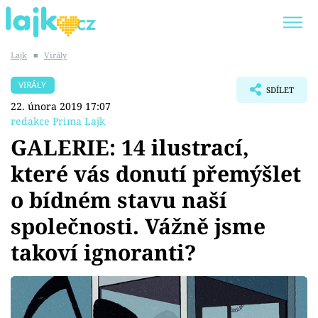
Lajk
■
Virály
Trendy:
KARLOS VÉMOLA
ONLYFANS
VIRÁLY
SDÍLET
SHOPAHOLICADEL
CLASH OF THE STARS
22. února 2019 17:07
redakce Prima Lajk
GALERIE: 14 ilustrací,
které vás donutí přemýšlet
Témata
o bídném stavu naší
Showbyznys
společnosti. Vážně jsme
takoví ignoranti?
Youtubeři
Virály