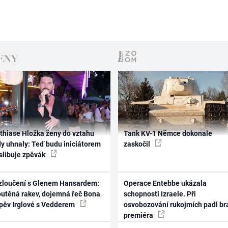
thiase Hložka ženy do vztahu
Tank KV-1 Němce dokonale
dy uhnaly: Teď budu iniciátorem
zaskočil
 slibuje zpěvák
zloučení s Glenem Hansardem:
Operace Entebbe ukázala
outěná rakev, dojemná řeč Bona
schopnosti Izraele. Při
zpěv Irglové s Vedderem
osvobozování rukojmích padl br
premiéra