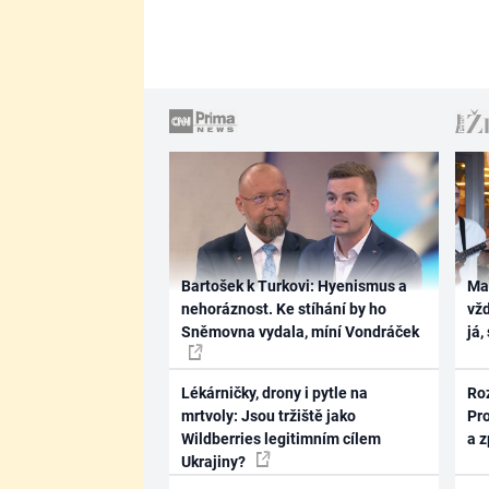
Bartošek k Turkovi: Hyenismus a
Ma
nehoráznost. Ke stíhání by ho
vž
Sněmovna vydala, míní Vondráček
já,
Lékárničky, drony i pytle na
Ro
mrtvoly: Jsou tržiště jako
Pr
Wildberries legitimním cílem
a 
Ukrajiny?