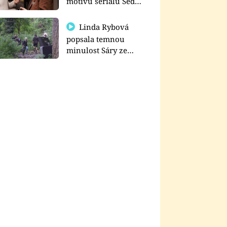
motivu seriálu Sedm
schodů k moci
Linda Rybová
popsala temnou
minulost Sáry ze
seriálu Zákony vlka