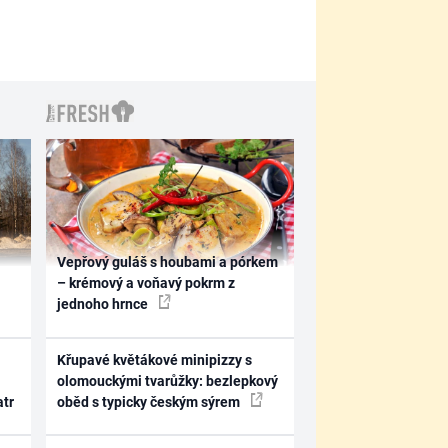
Vepřový guláš s houbami a pórkem
– krémový a voňavý pokrm z
jednoho hrnce
Křupavé květákové minipizzy s
olomouckými tvarůžky: bezlepkový
atr
oběd s typicky českým sýrem