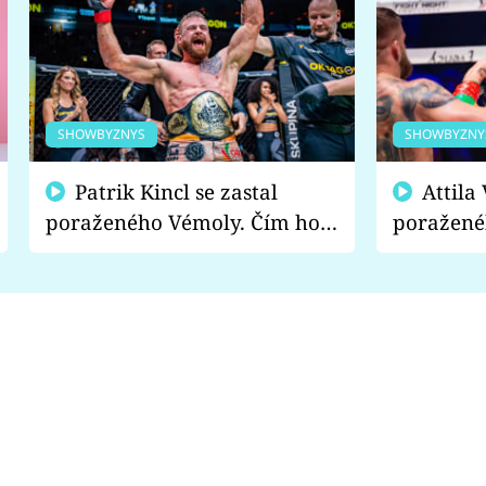
SHOWBYZNYS
SHOWBYZNY
Patrik Kincl se zastal
Attila Végh podpořil
poraženého Vémoly. Čím ho
poražené
fanoušci naštvali?
chce radě
s vítězem