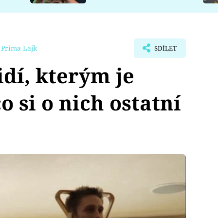
 Prima Lajk
SDÍLET
idí, kterým je
o si o nich ostatní