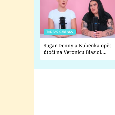
TADEÁŠ KUBĚNKA
Sugar Denny a Kuběnka opět
útočí na Veronicu Biasiol.
Proč je podle nich falešná a
lže o své nevěře?