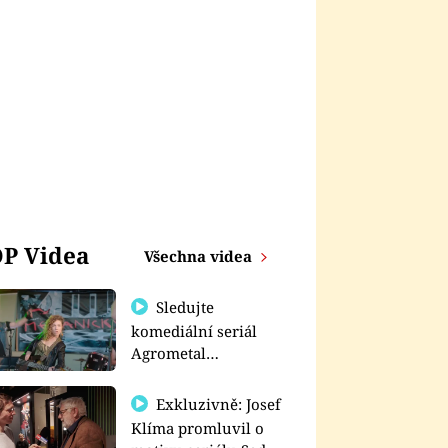
P Videa
Všechna videa
Sledujte
komediální seriál
Agrometal
exkluzivně na
prima+
Exkluzivně: Josef
Klíma promluvil o