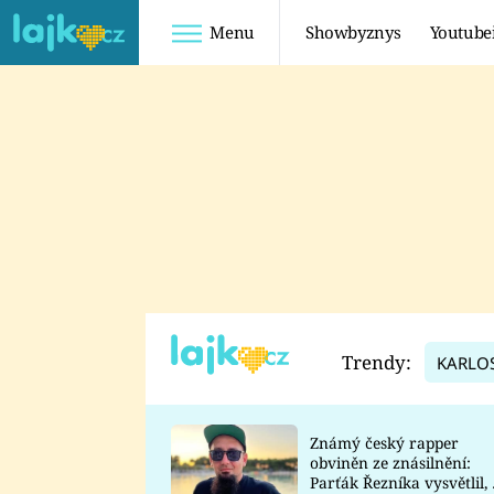
Menu
Showbyznys
Youtube
Youtuberky
Youtubeři
SHOPAHOLICADEL
FATTYPILLOW
ANNA ŠULC
FREESCOOT
SUGAR DENNY
ADAM KAJUMI
LADUŠKA
TADEÁŠ KUBĚNKA
DOMINIKA
DATEL
Trendy:
KARLO
MYSLIVCOVÁ
Známý český rapper
obviněn ze znásilnění:
Parťák Řezníka vysvětlil, 