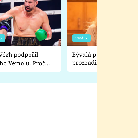
S
VIRÁLY
Bývalá pornoherečka
prozradila, co ji šokova
ho Vémolu. Proč
natáčení Euforie. Vážně
ji zápasit s ním než
bylo drsnější než hanba
 Kinclem?
filmy?