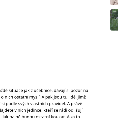
každé situace jak z učebnice, dávají si pozor na
 o nich ostatní myslí. A pak jsou tu lidé, jimž
 si podle svých vlastních pravidel. A právě
jdete v nich jedince, kteří se rádi odlišují,
, jak na ně budou ostatní koukat. A za to