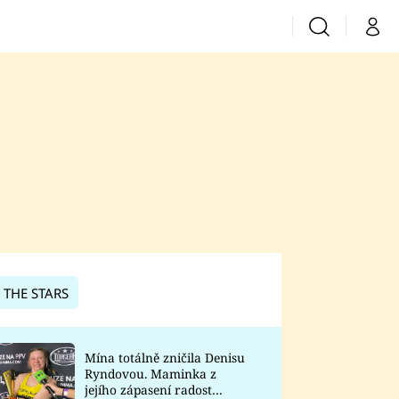
Vyhledávání
Můj 
Prima+
CNN Prima News
Prima Fresh
Prima Living
Prima Zoom
 THE STARS
Prima Lajk
Mína totálně zničila Denisu
Ryndovou. Maminka z
Sledujte nás
jejího zápasení radost