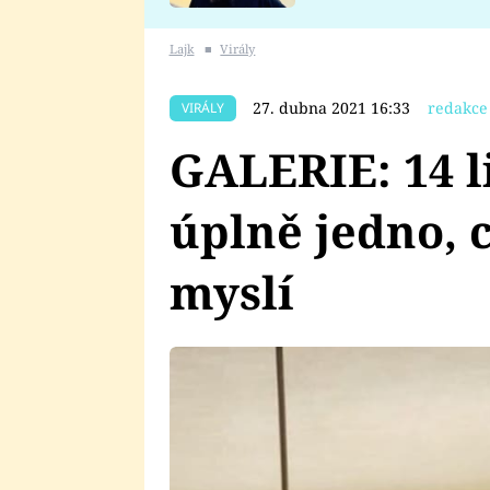
se v Plzni stalo
Lajk
■
Virály
27. dubna 2021 16:33
redakce
VIRÁLY
GALERIE: 14 l
úplně jedno, c
myslí