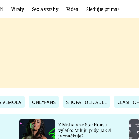
ři
Virály
Sex a vztahy
Videa
Sledujte prima+
Showbyznys
Extrém
VIRÁLY
KURIOZITY
VIDEA
KVÍZY
S VÉMOLA
ONLYFANS
SHOPAHOLICADEL
CLASH OF
Z Mishaly ze StarHousu
vylétlo: Miluju prdy. Jak si
co
je značkuje?