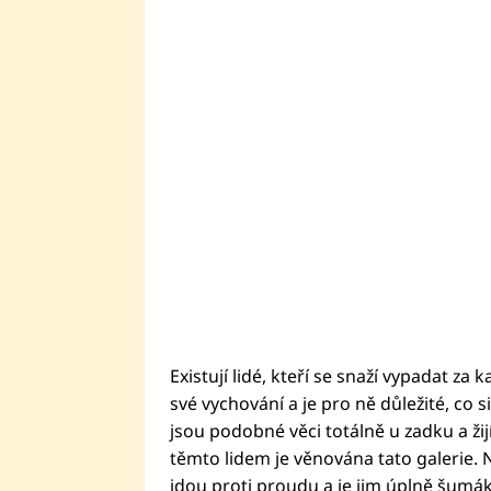
Existují lidé, kteří se snaží vypadat za 
své vychování a je pro ně důležité, co si
jsou podobné věci totálně u zadku a žijí
těmto lidem je věnována tato galerie. Na
jdou proti proudu a je jim úplně šumák