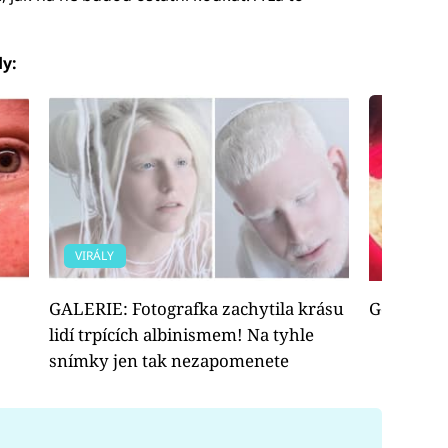
dy:
VIRÁLY
FOTOGAL
GALERIE: Fotografka zachytila krásu
Geniální n
lidí trpících albinismem! Na tyhle
snímky jen tak nezapomenete