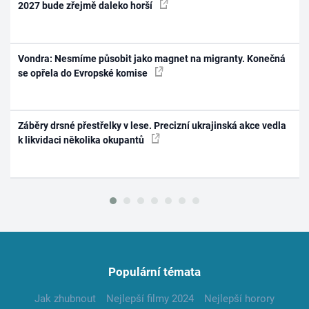
2027 bude zřejmě daleko horší
Vondra: Nesmíme působit jako magnet na migranty. Konečná
se opřela do Evropské komise
Záběry drsné přestřelky v lese. Precizní ukrajinská akce vedla
k likvidaci několika okupantů
Populární témata
Jak zhubnout
Nejlepší filmy 2024
Nejlepší horory