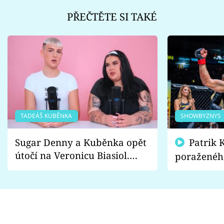
PŘEČTĚTE SI TAKÉ
TADEÁŠ KUBĚNKA
SHOWBYZNYS
Sugar Denny a Kuběnka opět
Patrik Kincl se zastal
útočí na Veronicu Biasiol.
poraženéh
Proč je podle nich falešná a
fanoušci n
lže o své nevěře?