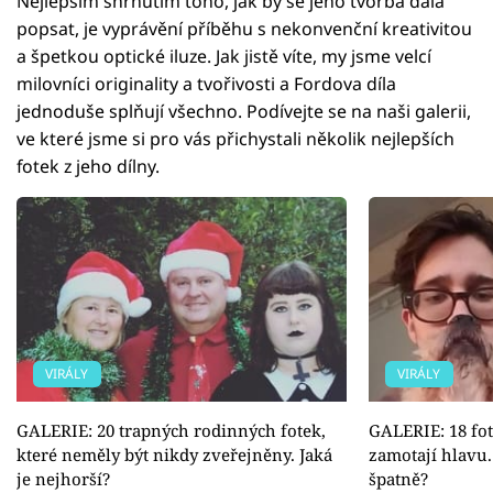
Nejlepším shrnutím toho, jak by se jeho tvorba dala
popsat, je vyprávění příběhu s nekonvenční kreativitou
a špetkou optické iluze. Jak jistě víte, my jsme velcí
milovníci originality a tvořivosti a Fordova díla
jednoduše splňují všechno. Podívejte se na naši galerii,
ve které jsme si pro vás přichystali několik nejlepších
fotek z jeho dílny.
VIRÁLY
VIRÁLY
GALERIE: 20 trapných rodinných fotek,
GALERIE: 18 fo
které neměly být nikdy zveřejněny. Jaká
zamotají hlavu.
je nejhorší?
špatně?