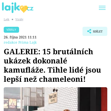
Lajk
■
Virály
Trendy:
KARLOS VÉMOLA
ONLYFANS
VIRÁLY
SDÍLET
SHOPAHOLICADEL
CLASH OF THE STARS
26. října 2021 11:11
redakce Prima Lajk
GALERIE: 15 brutálních
ukázek dokonalé
Témata
kamufláže. Tihle lidé jsou
Showbyznys
lepší než chameleoni!
Youtubeři
Virály