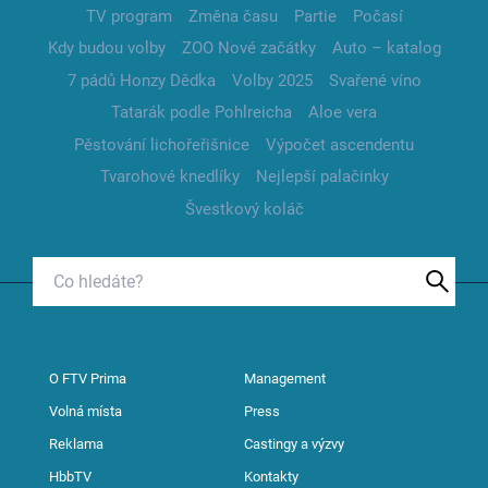
TV program
Změna času
Partie
Počasí
Kdy budou volby
ZOO Nové začátky
Auto – katalog
7 pádů Honzy Dědka
Volby 2025
Svařené víno
Tatarák podle Pohlreicha
Aloe vera
Pěstování lichořeřišnice
Výpočet ascendentu
Tvarohové knedlíky
Nejlepší palačinky
Švestkový koláč
O FTV Prima
Management
Volná místa
Press
Reklama
Castingy a výzvy
HbbTV
Kontakty