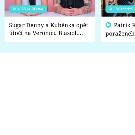
TADEÁŠ KUBĚNKA
SHOWBYZNYS
Sugar Denny a Kuběnka opět
Patrik Kincl se zastal
útočí na Veronicu Biasiol.
poraženéh
Proč je podle nich falešná a
fanoušci n
lže o své nevěře?