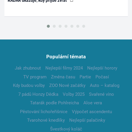
RADAR ukazuje, kdy přijde zvrat
Populární témata
Jak zhubnout
Nejlepší filmy 2024
Nejlepší horory
TV program
Změna času
Partie
Počasí
Kdy budou volby
ZOO Nové začátky
Auto – katalog
7 pádů Honzy Dědka
Volby 2025
Svařené víno
Tatarák podle Pohlreicha
Aloe vera
Pěstování lichořeřišnice
Výpočet ascendentu
Tvarohové knedlíky
Nejlepší palačinky
Švestkový koláč