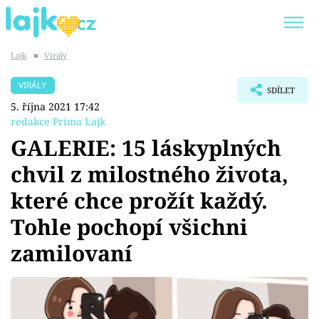
Lajk
■
Virály
Trendy:
KARLOS VÉMOLA
ONLYFANS
VIRÁLY
SDÍLET
SHOPAHOLICADEL
CLASH OF THE STARS
5. října 2021 17:42
redakce Prima Lajk
GALERIE: 15 láskyplných
chvil z milostného života,
Témata
které chce prožít každý.
Showbyznys
Tohle pochopí všichni
zamilovaní
Youtubeři
Virály