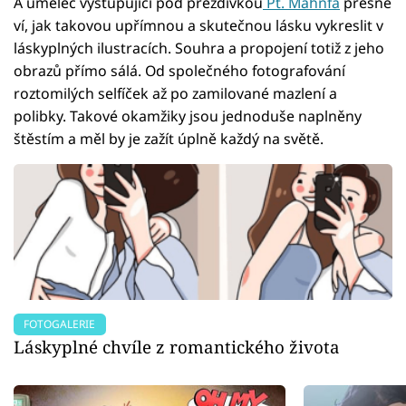
A umělec vystupující pod přezdívkou
Pt. Mahnfa
přesně
ví, jak takovou upřímnou a skutečnou lásku vykreslit v
láskyplných ilustracích. Souhra a propojení totiž z jeho
obrazů přímo sálá. Od společného fotografování
roztomilých selfíček až po zamilované mazlení a
polibky. Takové okamžiky jsou jednoduše naplněny
štěstím a měl by je zažít úplně každý na světě.
FOTOGALERIE
Láskyplné chvíle z romantického života