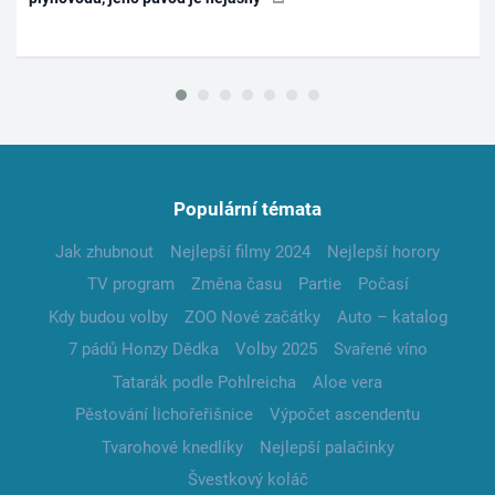
Populární témata
Jak zhubnout
Nejlepší filmy 2024
Nejlepší horory
TV program
Změna času
Partie
Počasí
Kdy budou volby
ZOO Nové začátky
Auto – katalog
7 pádů Honzy Dědka
Volby 2025
Svařené víno
Tatarák podle Pohlreicha
Aloe vera
Pěstování lichořeřišnice
Výpočet ascendentu
Tvarohové knedlíky
Nejlepší palačinky
Švestkový koláč