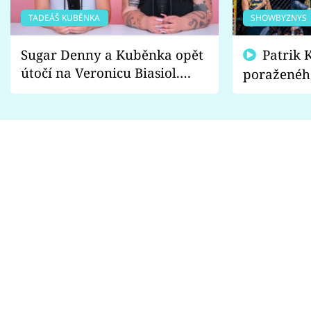
TADEÁŠ KUBĚNKA
SHOWBYZNYS
Sugar Denny a Kuběnka opět
Patrik Kincl se zastal
útočí na Veronicu Biasiol.
poraženéh
Proč je podle nich falešná a
fanoušci n
lže o své nevěře?