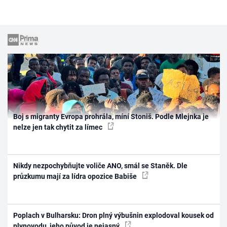
Boj s migranty Evropa prohrála, míní Stoniš. Podle Mlejnka je
nelze jen tak chytit za límec
Nikdy nezpochybňujte voliče ANO, smál se Staněk. Dle
průzkumu mají za lídra opozice Babiše
Poplach v Bulharsku: Dron plný výbušnin explodoval kousek od
plynovodu, jeho původ je nejasný