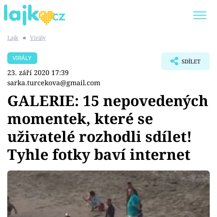
Lajk
■
Virály
Trendy:
KARLOS VÉMOLA
ONLYFANS
VIRÁLY
SDÍLET
SHOPAHOLICADEL
CLASH OF THE STARS
23. září 2020 17:39
sarka.turcekova@gmail.com
GALERIE: 15 nepovedených
momentek, které se
Témata
uživatelé rozhodli sdílet!
Showbyznys
Tyhle fotky baví internet
Youtubeři
Virály