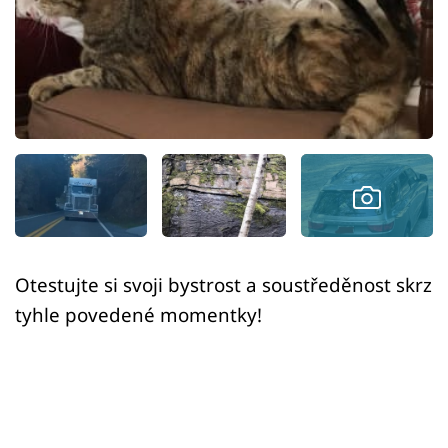
Sex a vztahy
Videa
Sledujte prima+
Přihlášení
Sledujte nás
Otestujte si svoji bystrost a soustředěnost skrz
tyhle povedené momentky!