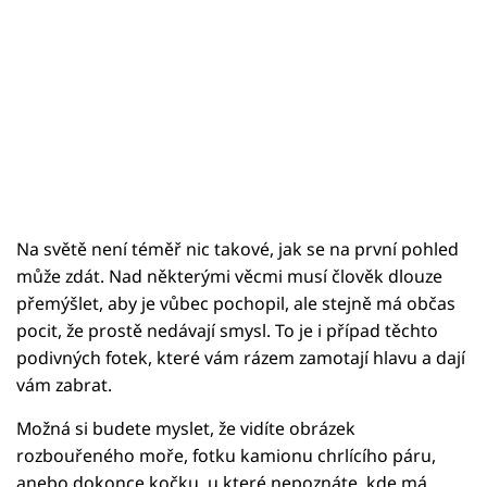
Na světě není téměř nic takové, jak se na první pohled
může zdát. Nad některými věcmi musí člověk dlouze
přemýšlet, aby je vůbec pochopil, ale stejně má občas
pocit, že prostě nedávají smysl. To je i případ těchto
podivných fotek, které vám rázem zamotají hlavu a dají
vám zabrat.
Možná si budete myslet, že vidíte obrázek
rozbouřeného moře, fotku kamionu chrlícího páru,
anebo dokonce kočku, u které nepoznáte, kde má