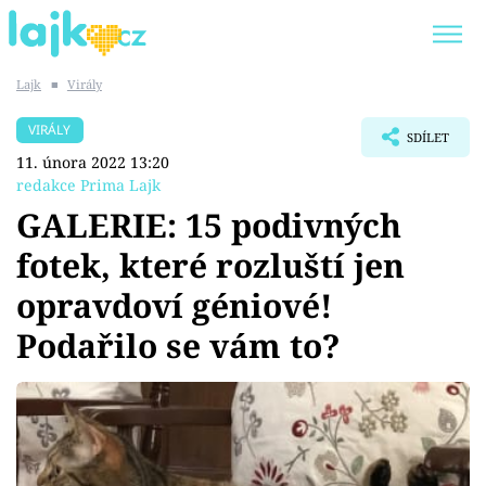
Lajk
■
Virály
Trendy:
KARLOS VÉMOLA
ONLYFANS
VIRÁLY
SDÍLET
SHOPAHOLICADEL
CLASH OF THE STARS
11. února 2022 13:20
redakce Prima Lajk
GALERIE: 15 podivných
fotek, které rozluští jen
Témata
opravdoví géniové!
Showbyznys
Podařilo se vám to?
Youtubeři
Virály