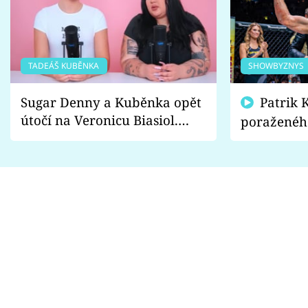
TADEÁŠ KUBĚNKA
SHOWBYZNYS
Sugar Denny a Kuběnka opět
Patrik Kincl se zastal
útočí na Veronicu Biasiol.
poraženéh
Proč je podle nich falešná a
fanoušci n
lže o své nevěře?