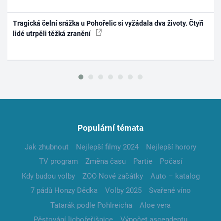
Tragická čelní srážka u Pohořelic si vyžádala dva životy. Čtyři
lidé utrpěli těžká zranění
Populární témata
Jak zhubnout
Nejlepší filmy 2024
Nejlepší horory
TV program
Změna času
Partie
Počasí
Kdy budou volby
ZOO Nové začátky
Auto – katalog
7 pádů Honzy Dědka
Volby 2025
Svařené víno
Tatarák podle Pohlreicha
Aloe vera
Pěstování lichořeřišnice
Výpočet ascendentu