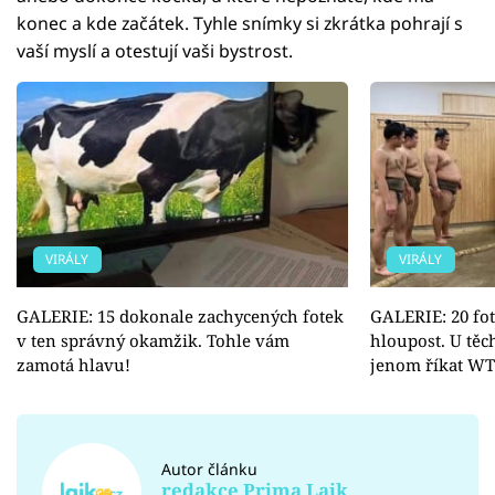
konec a kde začátek. Tyhle snímky si zkrátka pohrají s
vaší myslí a otestují vaši bystrost.
VIRÁLY
VIRÁLY
GALERIE: 15 dokonale zachycených fotek
GALERIE: 20 fot
v ten správný okamžik. Tohle vám
hloupost. U těc
zamotá hlavu!
jenom říkat WT
Autor článku
redakce Prima Lajk