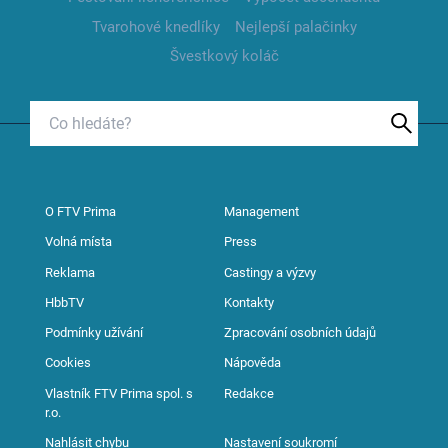
Tvarohové knedlíky
Nejlepší palačinky
Švestkový koláč
O FTV Prima
Management
Volná místa
Press
Reklama
Castingy a výzvy
HbbTV
Kontakty
Podmínky užívání
Zpracování osobních údajů
Cookies
Nápověda
Vlastník FTV Prima spol. s
Redakce
r.o.
Nahlásit chybu
Nastavení soukromí