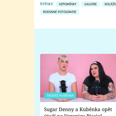
ŠTÍTKY
VZPOMÍNKY
GALERIE
KOLÁŽE
RODINNÉ FOTOGRAFIE
TADEÁŠ KUBĚNKA
Sugar Denny a Kuběnka opět
útočí na Veronicu Biasiol.