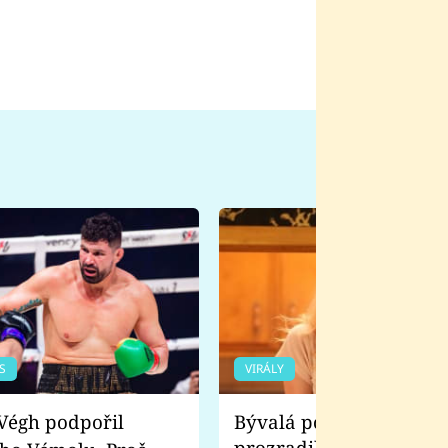
S
VIRÁLY
Bývalá pornoherečka
prozradila, co ji šokova