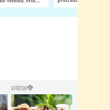
ho Vémolu. Proč
natáčení Euforie. Vážně
ji zápasit s ním než
bylo drsnější než hanba
 Kinclem?
filmy?