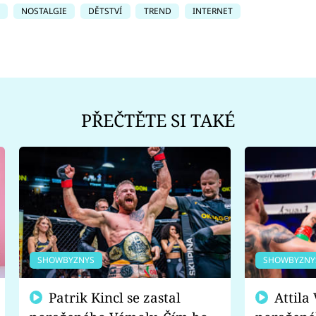
NOSTALGIE
DĚTSTVÍ
TREND
INTERNET
PŘEČTĚTE SI TAKÉ
SHOWBYZNYS
SHOWBYZNY
Patrik Kincl se zastal
Attila Végh podpořil