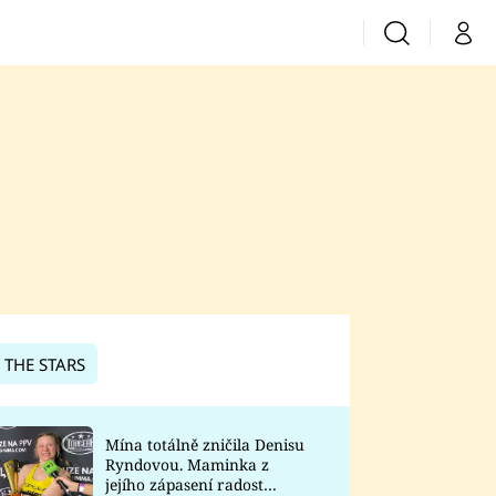
Vyhledávání
Můj 
Prima+
CNN Prima News
Prima Fresh
Prima Living
Prima Zoom
 THE STARS
Prima Lajk
Mína totálně zničila Denisu
Ryndovou. Maminka z
Sledujte nás
jejího zápasení radost