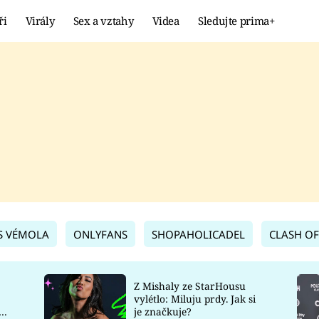
ři
Virály
Sex a vztahy
Videa
Sledujte prima+
Showbyznys
Extrém
VIRÁLY
KURIOZITY
VIDEA
KVÍZY
S VÉMOLA
ONLYFANS
SHOPAHOLICADEL
CLASH OF
Z Mishaly ze StarHousu
vylétlo: Miluju prdy. Jak si
co
je značkuje?