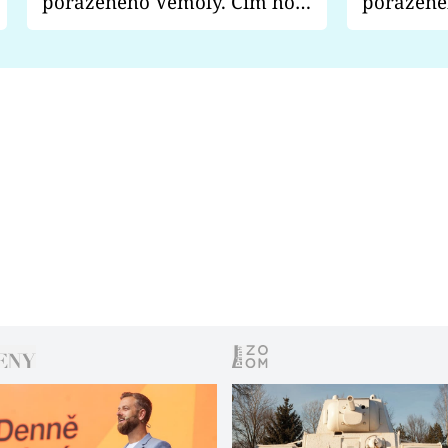
poraženého Vémoly. Čím ho
poražené
fanoušci naštvali?
chce radě
s vítězem