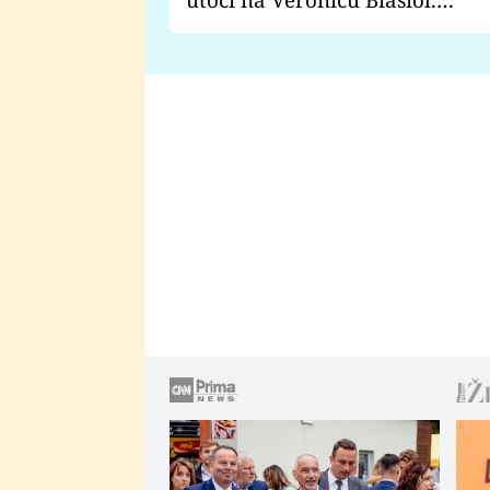
Proč je podle nich falešná a
lže o své nevěře?