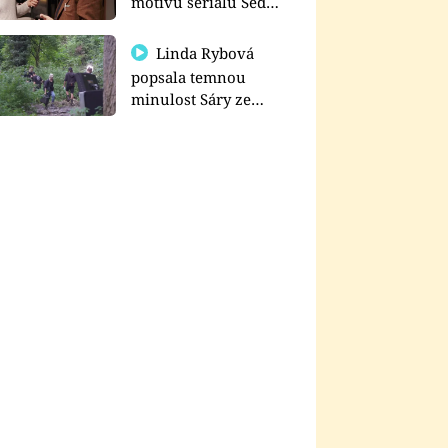
motivu seriálu Sedm
schodů k moci
Linda Rybová
popsala temnou
minulost Sáry ze
seriálu Zákony vlka