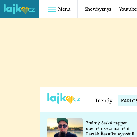
Menu
Showbyznys
Youtube
Youtuberky
Youtubeři
SHOPAHOLICADEL
FATTYPILLOW
ANNA ŠULC
FREESCOOT
SUGAR DENNY
ADAM KAJUMI
LADUŠKA
TADEÁŠ KUBĚNKA
DOMINIKA
DATEL
Trendy:
KARLO
MYSLIVCOVÁ
Známý český rapper
obviněn ze znásilnění:
Parťák Řezníka vysvětlil, 