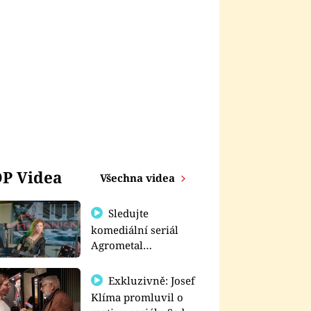
P Videa
Všechna videa
Sledujte
komediální seriál
Agrometal
exkluzivně na
prima+
Exkluzivně: Josef
Klíma promluvil o