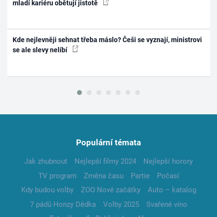
mladí kariéru obětují jistotě
Kde nejlevněji sehnat třeba máslo? Češi se vyznají, ministrovi
se ale slevy nelíbí
Populární témata
Jak zhubnout
Nejlepší filmy 2024
Nejlepší horory
TV program
Změna času
Partie
Počasí
Kdy budou volby
ZOO Nové začátky
Auto – katalog
7 pádů Honzy Dědka
Volby 2025
Svařené víno