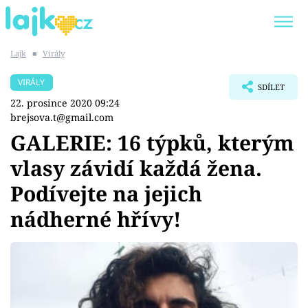
Lajk
■
Virály
Trendy:
KARLOS VÉMOLA
ONLYFANS
VIRÁLY
SDÍLET
SHOPAHOLICADEL
CLASH OF THE STARS
22. prosince 2020 09:24
brejsova.t@gmail.com
GALERIE: 16 týpků, kterým
vlasy závidí každá žena.
Témata
Podívejte na jejich
Showbyznys
nádherné hřívy!
Youtubeři
Virály