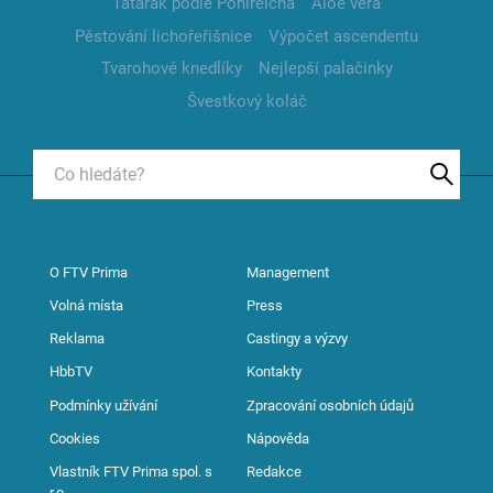
Tatarák podle Pohlreicha
Aloe vera
Pěstování lichořeřišnice
Výpočet ascendentu
Tvarohové knedlíky
Nejlepší palačinky
Švestkový koláč
O FTV Prima
Management
Volná místa
Press
Reklama
Castingy a výzvy
HbbTV
Kontakty
Podmínky užívání
Zpracování osobních údajů
Cookies
Nápověda
Vlastník FTV Prima spol. s
Redakce
r.o.