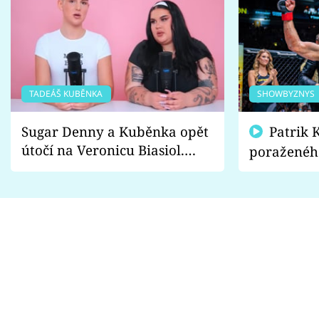
TADEÁŠ KUBĚNKA
SHOWBYZNYS
Sugar Denny a Kuběnka opět
Patrik Kincl se zastal
útočí na Veronicu Biasiol.
poraženéh
Proč je podle nich falešná a
fanoušci n
lže o své nevěře?