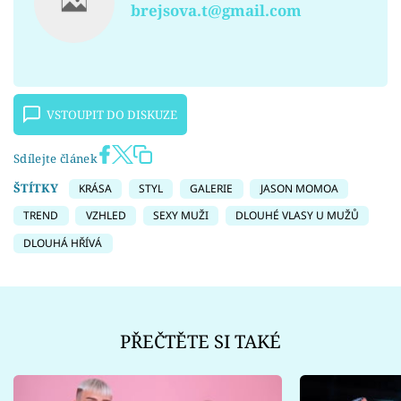
brejsova.t@gmail.com
VSTOUPIT DO DISKUZE
Sdílejte článek
ŠTÍTKY
KRÁSA
STYL
GALERIE
JASON MOMOA
TREND
VZHLED
SEXY MUŽI
DLOUHÉ VLASY U MUŽŮ
DLOUHÁ HŘÍVÁ
PŘEČTĚTE SI TAKÉ