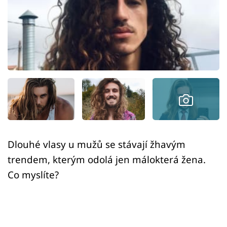
Sex a vztahy
Videa
Sledujte prima+
Přihlášení
Sledujte nás
Dlouhé vlasy u mužů se stávají žhavým
trendem, kterým odolá jen málokterá žena.
Co myslíte?