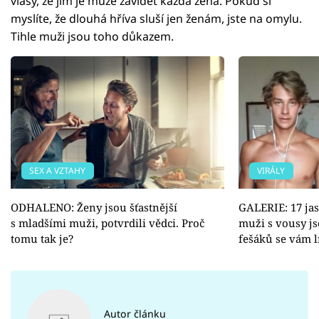
vlasy, že jim je může závidět každá žena. Pokud si
myslíte, že dlouhá hříva sluší jen ženám, jste na omylu.
Tihle muži jsou toho důkazem.
SEX A VZTAHY
VIRÁLY
ODHALENO: Ženy jsou šťastnější
GALERIE: 17 ja
s mladšími muži, potvrdili vědci. Proč
muži s vousy js
tomu tak je?
fešáků se vám l
Autor článku