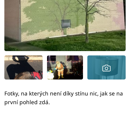
Sex a vztahy
Videa
Sledujte prima+
Přihlášení
Sledujte nás
Fotky, na kterých není díky stínu nic, jak se na
první pohled zdá.