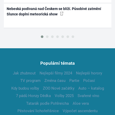
Nebeská podívaná nad Českem se blíží. Působivé zatmění
Slunce doplní meteorická show
Populární témata
Jak zhubnout
Nejlepší filmy 2024
Nejlepší horory
TV program
Změna času
Partie
Počasí
Kdy budou volby
ZOO Nové začátky
Auto – katalog
7 pádů Honzy Dědka
Volby 2025
Svařené víno
Tatarák podle Pohlreicha
Aloe vera
Pěstování lichořeřišnice
Výpočet ascendentu