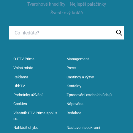
Tvarohové knedlíky
Nejlepší palačinky
Švestkový koláč
O FTV Prima
Management
Volná místa
Press
Reklama
Castingy a výzvy
HbbTV
Kontakty
Podmínky užívání
Zpracování osobních údajů
Cookies
Nápověda
Vlastník FTV Prima spol. s
Redakce
r.o.
Nahlásit chybu
Nastavení soukromí