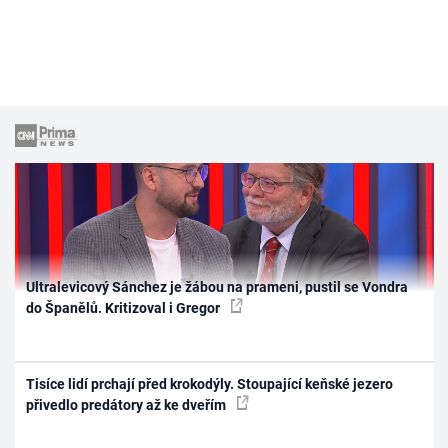
Ultralevicový Sánchez je žábou na prameni, pustil se Vondra
do Španělů. Kritizoval i Gregor
Tisíce lidí prchají před krokodýly. Stoupající keňské jezero
přivedlo predátory až ke dveřím