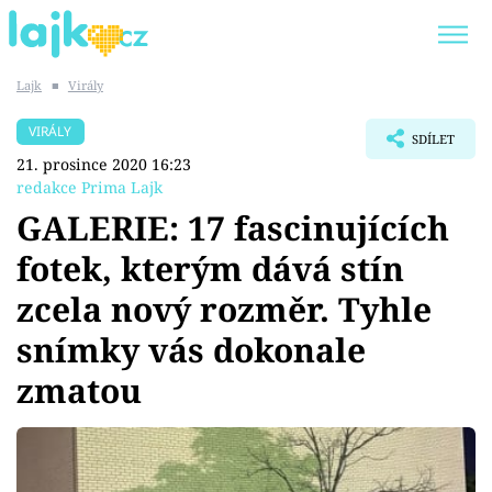
Lajk
■
Virály
Trendy:
KARLOS VÉMOLA
ONLYFANS
VIRÁLY
SDÍLET
SHOPAHOLICADEL
CLASH OF THE STARS
21. prosince 2020 16:23
redakce Prima Lajk
GALERIE: 17 fascinujících
fotek, kterým dává stín
Témata
zcela nový rozměr. Tyhle
Showbyznys
snímky vás dokonale
zmatou
Youtubeři
Virály