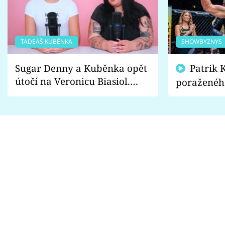
TADEÁŠ KUBĚNKA
SHOWBYZNYS
Sugar Denny a Kuběnka opět
Patrik Kincl se zastal
útočí na Veronicu Biasiol.
poraženéh
Proč je podle nich falešná a
fanoušci n
lže o své nevěře?