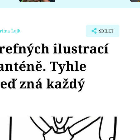
rima Lajk
SDÍLET
refných ilustrací
ranténě. Tyhle
teď zná každý