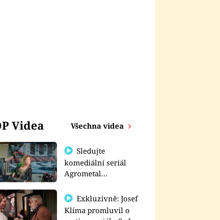
P Videa
Všechna videa
Sledujte
komediální seriál
Agrometal
exkluzivně na
prima+
Exkluzivně: Josef
Klíma promluvil o