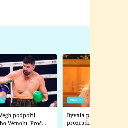
S
VIRÁLY
Bývalá pornoherečka
prozradila, co ji šokova
ho Vémolu. Proč