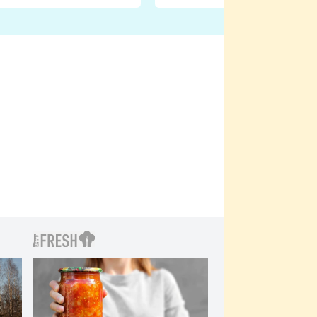
natáčení Euforie. Vážně
ji zápasit s ním než
bylo drsnější než hanba
 Kinclem?
filmy?