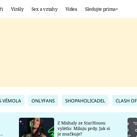
ři
Virály
Sex a vztahy
Videa
Sledujte prima+
Showbyznys
Extrém
VIRÁLY
KURIOZITY
VIDEA
KVÍZY
S VÉMOLA
ONLYFANS
SHOPAHOLICADEL
CLASH OF
Z Mishaly ze StarHousu
vylétlo: Miluju prdy. Jak si
co
je značkuje?