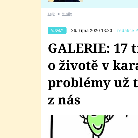
se v Plzni stalo
Lajk
■
Virály
26. října 2020 13:20
redakce P
VIRÁLY
GALERIE: 17 t
o životě v ka
problémy už 
z nás