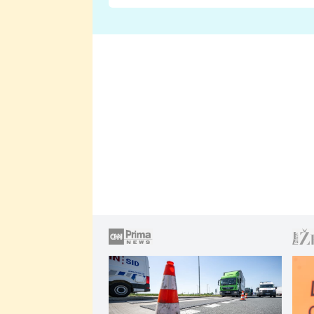
Proč je podle nich falešná a
lže o své nevěře?