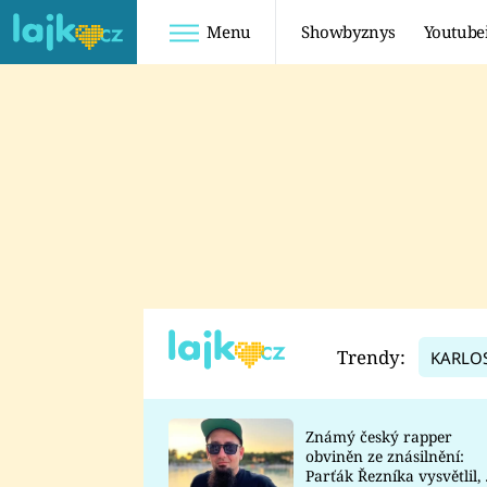
Menu
Showbyznys
Youtube
Youtuberky
Youtubeři
SHOPAHOLICADEL
FATTYPILLOW
ANNA ŠULC
FREESCOOT
SUGAR DENNY
ADAM KAJUMI
LADUŠKA
TADEÁŠ KUBĚNKA
DOMINIKA
DATEL
Trendy:
KARLO
MYSLIVCOVÁ
Známý český rapper
obviněn ze znásilnění:
Parťák Řezníka vysvětlil, 