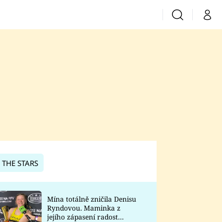
Vyhledávání
Můj 
Prima+
CNN Prima News
Prima Fresh
Prima Living
Prima Zoom
 THE STARS
Prima Lajk
Mína totálně zničila Denisu
Ryndovou. Maminka z
Sledujte nás
jejího zápasení radost