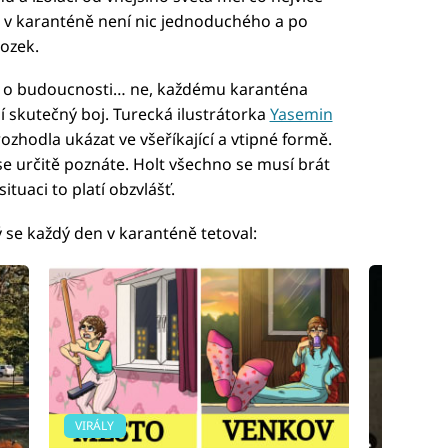
ot v karanténě není nic jednoduchého a po
ozek.
í o budoucnosti… ne, každému karanténa
í skutečný boj. Turecká ilustrátorka
Yasemin
ozhodla ukázat ve všeříkající a vtipné formě.
 se určitě poznáte. Holt všechno se musí brát
uaci to platí obzvlášť.
ý se každý den v karanténě tetoval:
VIRÁLY
VIRÁLY