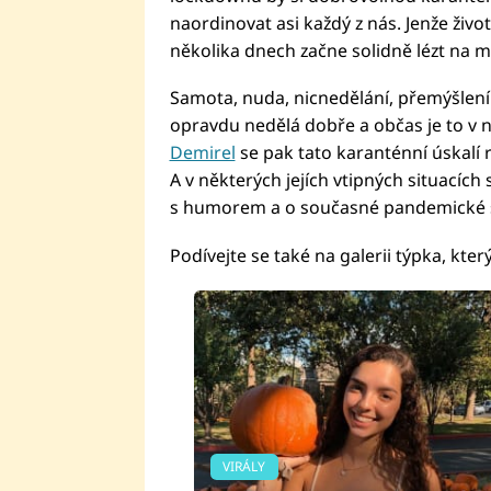
naordinovat asi každý z nás. Jenže živ
několika dnech začne solidně lézt na m
Samota, nuda, nicnedělání, přemýšlen
opravdu nedělá dobře a občas je to v n
Demirel
se pak tato karanténní úskalí r
A v některých jejích vtipných situacích
s humorem a o současné pandemické sit
Podívejte se také na galerii týpka, kter
VIRÁLY