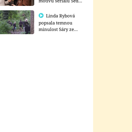
motivu seriálu Sedm
schodů k moci
Linda Rybová
popsala temnou
minulost Sáry ze
seriálu Zákony vlka