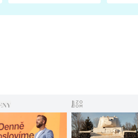
fanoušci naštvali?
chce radě
s vítězem