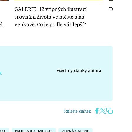
GALERIE: 12 vtipných ilustrací
Tatér se 
srovnání života ve městě a na
el
venkově. Co je podle vás lepší?
Všechny články autora
k
Sdílejte článek
ACE
PANDEMIE COVIDU-19
VTIPNÁ GALERIE