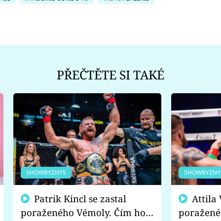
PŘEČTĚTE SI TAKÉ
SHOWBYZNYS
SHOWBYZNY
Patrik Kincl se zastal
Attila Végh podpořil
poraženého Vémoly. Čím ho
poražené