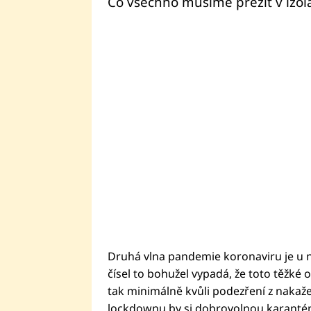
Co všechno musíme přežít v izola
Druhá vlna pandemie koronaviru je u n
čísel to bohužel vypadá, že toto těžké
tak minimálně kvůli podezření z nakažen
lockdownu by si dobrovolnou karanténu 