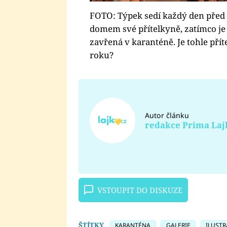
FOTO: Týpek sedí každý den před
domem své přítelkyně, zatímco je
zavřená v karanténě. Je tohle přít
roku?
Autor článku
redakce Prima Laj
VSTOUPIT DO DISKUZE
ŠTÍTKY
KARANTÉNA
GALERIE
ILUSTR