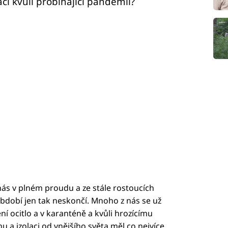
ci kvůli probíhající pandemii?
ás v plném proudu a ze stále rostoucích
 období jen tak neskončí. Mnoho z nás se už
í ocitlo a v karanténě a kvůli hrozícímu
a izolaci od vnějšího světa měl co nejvíce