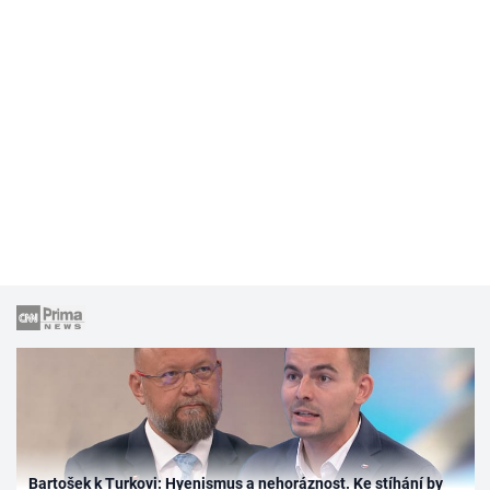
Bartošek k Turkovi: Hyenismus a nehoráznost. Ke stíhání by