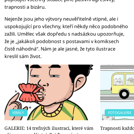
trapnosti a bizáru.
Nejenže jsou jeho výtvory neuvěřitelně vtipné, ale i
uspokojující pro všechny, kteří někdy něco podobného
zažili. Umělec však dopředu s nadsázkou upozorňuje,
že je „jakákoli podobnost s postavami v komiksech
čistě náhodná“. Nám je ale jasné, že tyto ilustrace
kreslil sám život.
VIRÁLY
FOTOGALERIE
GALERIE: 14 trefných ilustrací, které vám
Trapnosti každ