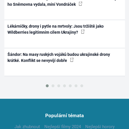
ho Sněmovna vydala, míní Vondráček
Lékárničky, drony i pytle na mrtvoly: Jsou tržiště jako
Wildberries legitimním cílem Ukrajiny?
Šándor: Na masy ruských vojáků budou ukrajinské drony
krátké. Konflikt se nevyvíjí dobře
Populární témata
Jak zhubnout
Nejlepší filmy 2024
Nejlepší horory