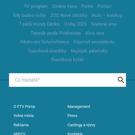
TV program
Změna času
Partie
Počasí
Kdy budou volby
ZOO Nové začátky
Auto – katalog
7 pádů Honzy Dědka
Volby 2025
Svařené víno
Tatarák podle Pohlreicha
Aloe vera
Pěstování lichořeřišnice
Výpočet ascendentu
Tvarohové knedlíky
Nejlepší palačinky
Švestkový koláč
O FTV Prima
Management
Volná místa
Press
Reklama
Castingy a výzvy
HbbTV
Kontakty