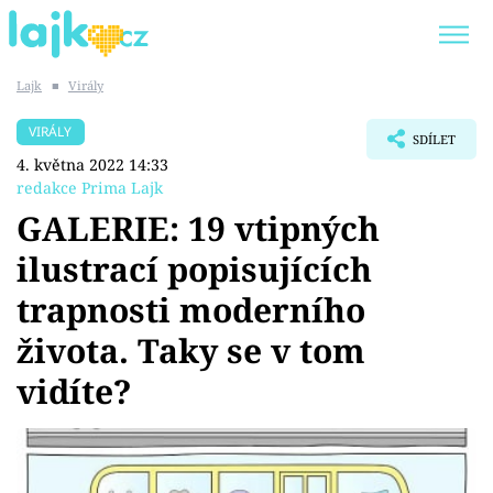
Lajk
■
Virály
Trendy:
KARLOS VÉMOLA
ONLYFANS
VIRÁLY
SDÍLET
SHOPAHOLICADEL
CLASH OF THE STARS
4. května 2022 14:33
redakce Prima Lajk
GALERIE: 19 vtipných
ilustrací popisujících
Témata
trapnosti moderního
Showbyznys
života. Taky se v tom
vidíte?
Youtubeři
Virály