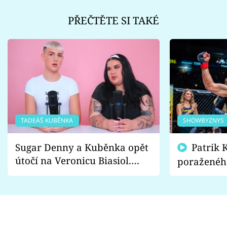
PŘEČTĚTE SI TAKÉ
TADEÁŠ KUBĚNKA
SHOWBYZNYS
Sugar Denny a Kuběnka opět
Patrik Kincl se zastal
útočí na Veronicu Biasiol.
poraženéh
Proč je podle nich falešná a
fanoušci n
lže o své nevěře?