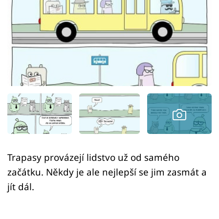
Sex a vztahy
Videa
Sledujte prima+
Přihlášení
Sledujte nás
Trapasy provázejí lidstvo už od samého
začátku. Někdy je ale nejlepší se jim zasmát a
jít dál.