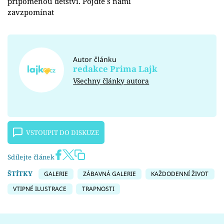
připomenou dětství. Pojďte s námi
zavzpomínat
Autor článku
redakce Prima Lajk
Všechny články autora
VSTOUPIT DO DISKUZE
Sdílejte článek
ŠTÍTKY
GALERIE
ZÁBAVNÁ GALERIE
KAŽDODENNÍ ŽIVOT
VTIPNÉ ILUSTRACE
TRAPNOSTI