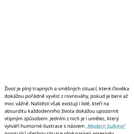
Život je plný trapných a směšných situací, které člověka
dokážou pořádně vyvést z rovnováhy, pokud je bere až
moc vážně. Naštěstí však existují i lidé, kteří na
absurditu každodenního života dokážou upozornit
vtipným způsobem. Jedním z nich je i umělec, který
vytváří humorné ilustrace s názvem
„Modern Sulking“
popisující všechny situace plné pasivní agresivity,