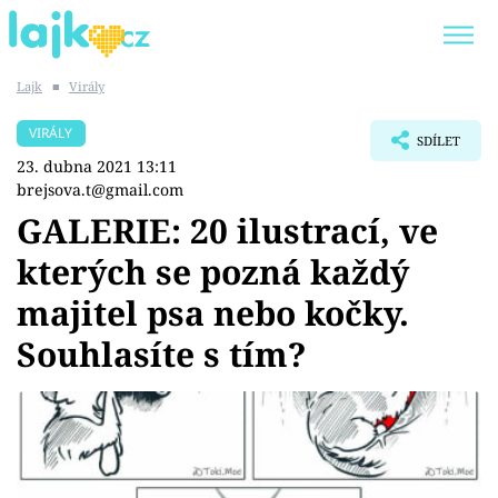
Lajk
■
Virály
Trendy:
KARLOS VÉMOLA
ONLYFANS
VIRÁLY
SDÍLET
SHOPAHOLICADEL
CLASH OF THE STARS
23. dubna 2021 13:11
brejsova.t@gmail.com
GALERIE: 20 ilustrací, ve
kterých se pozná každý
Témata
majitel psa nebo kočky.
Showbyznys
Souhlasíte s tím?
Youtubeři
Virály