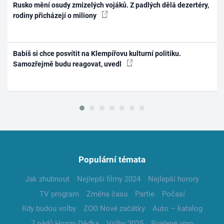
Rusko mění osudy zmizelých vojáků. Z padlých dělá dezertéry,
rodiny přicházejí o miliony
Babiš si chce posvítit na Klempířovu kulturní politiku.
Samozřejmě budu reagovat, uvedl
Populární témata
Jak zhubnout
Nejlepší filmy 2024
Nejlepší horory
TV program
Změna času
Partie
Počasí
Kdy budou volby
ZOO Nové začátky
Auto – katalog
7 pádů Honzy Dědka
Volby 2025
Svařené víno