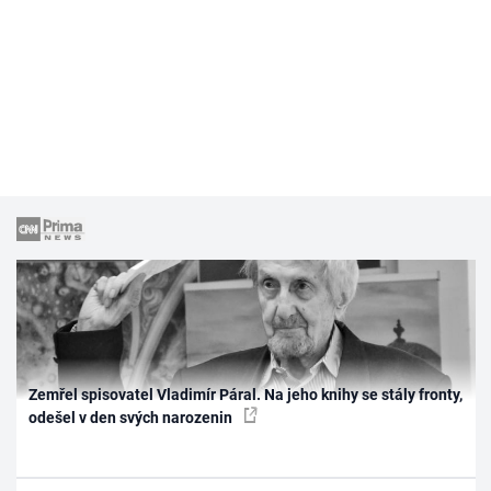
Zemřel spisovatel Vladimír Páral. Na jeho knihy se stály fronty,
odešel v den svých narozenin