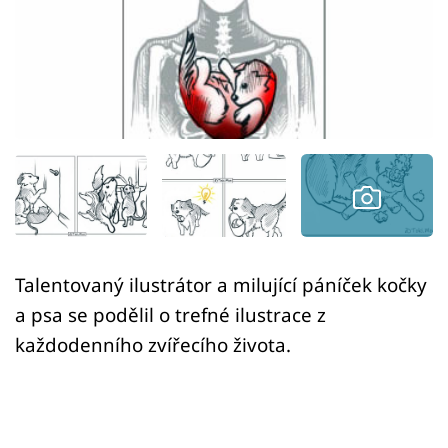
Sex a vztahy
Videa
Sledujte prima+
Přihlášení
Sledujte nás
Talentovaný ilustrátor a milující páníček kočky
a psa se podělil o trefné ilustrace z
každodenního zvířecího života.