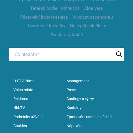
Tatarák podle Pohlreicha
Aloe vera
Pěstování lichořeřišnice
Výpočet ascendentu
Tvarohové knedlíky
Nejlepší palačinky
Švestkový koláč
O FTV Prima
Management
Volná místa
Press
Reklama
Castingy a výzvy
HbbTV
Kontakty
Podmínky užívání
Zpracování osobních údajů
Cookies
Nápověda