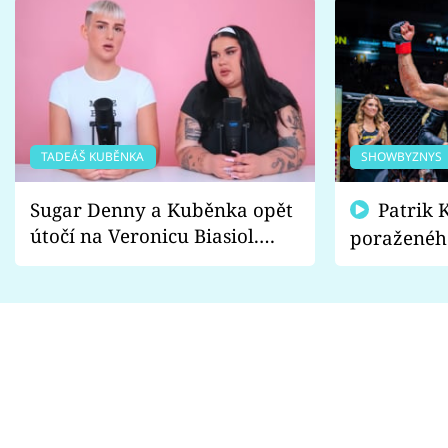
TADEÁŠ KUBĚNKA
SHOWBYZNYS
Sugar Denny a Kuběnka opět
Patrik Kincl se zastal
útočí na Veronicu Biasiol.
poraženéh
Proč je podle nich falešná a
fanoušci n
lže o své nevěře?