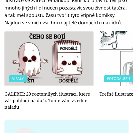
ilustrace se zvířecí tématikou. Kvůli koronaviru byl jako
mnoho jiných lidí nucen pozastavit svou živnost tatéra,
a tak měl spoustu času tvořit tyto vtipné komiksy.
Najdou se v nich všichni majitelé domácích mazlíčků.
VIRÁLY
FOTOGALERIE
GALERIE: 20 roztomilých ilustrací, které
Trefné ilustrac
vás pohladí na duši. Tohle vám zvedne
náladu