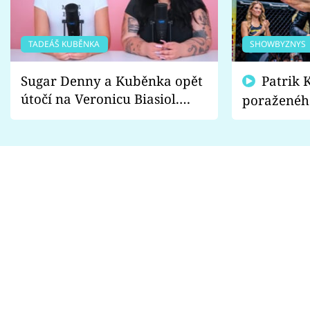
TADEÁŠ KUBĚNKA
SHOWBYZNYS
Sugar Denny a Kuběnka opět
Patrik Kincl se zastal
útočí na Veronicu Biasiol.
poraženéh
Proč je podle nich falešná a
fanoušci n
lže o své nevěře?