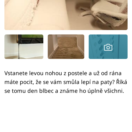
Sex a vztahy
Videa
Sledujte prima+
Přihlášení
Sledujte nás
Vstanete levou nohou z postele a už od rána
máte pocit, že se vám smůla lepí na paty? Říká
se tomu den blbec a známe ho úplně všichni.