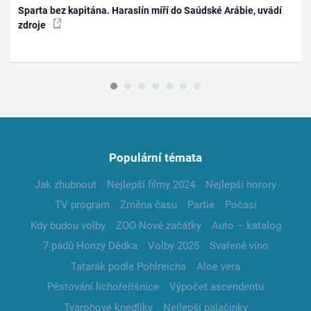
Sparta bez kapitána. Haraslín míří do Saúdské Arábie, uvádí
zdroje
Populární témata
Jak zhubnout
Nejlepší filmy 2024
Nejlepší horory
TV program
Změna času
Partie
Počasí
Kdy budou volby
ZOO Nové začátky
Auto – katalog
7 pádů Honzy Dědka
Volby 2025
Svařené víno
Tatarák podle Pohlreicha
Aloe vera
Pěstování lichořeřišnice
Výpočet ascendentu
Tvarohové knedlíky
Nejlepší palačinky