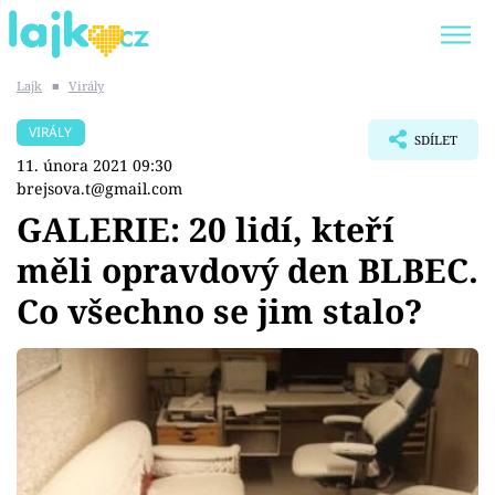
Lajk
■
Virály
Trendy:
KARLOS VÉMOLA
ONLYFANS
VIRÁLY
SDÍLET
SHOPAHOLICADEL
CLASH OF THE STARS
11. února 2021 09:30
brejsova.t@gmail.com
GALERIE: 20 lidí, kteří
měli opravdový den BLBEC.
Témata
Co všechno se jim stalo?
Showbyznys
Youtubeři
Virály