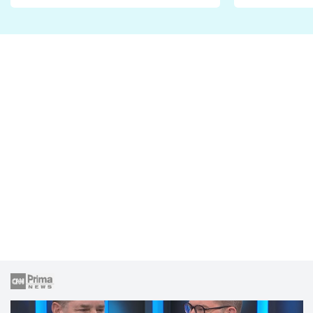
Proč je podle nich falešná a
fanoušci n
lže o své nevěře?