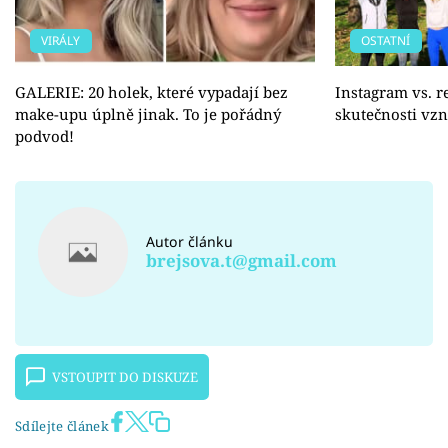
VIRÁLY
OSTATNÍ
GALERIE: 20 holek, které vypadají bez
Instagram vs. re
make-upu úplně jinak. To je pořádný
skutečnosti vzn
podvod!
Autor článku
brejsova.t@gmail.com
VSTOUPIT DO DISKUZE
Sdílejte článek