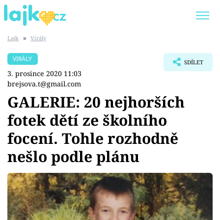
Lajk
■
Virály
Trendy:
KARLOS VÉMOLA
ONLYFANS
VIRÁLY
SDÍLET
SHOPAHOLICADEL
CLASH OF THE STARS
3. prosince 2020 11:03
brejsova.t@gmail.com
GALERIE: 20 nejhorších
fotek dětí ze školního
Témata
focení. Tohle rozhodně
Showbyznys
nešlo podle plánu
Youtubeři
Virály