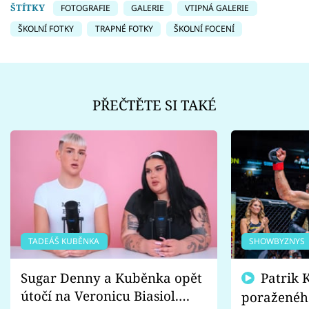
ŠTÍTKY
FOTOGRAFIE
GALERIE
VTIPNÁ GALERIE
ŠKOLNÍ FOTKY
TRAPNÉ FOTKY
ŠKOLNÍ FOCENÍ
PŘEČTĚTE SI TAKÉ
TADEÁŠ KUBĚNKA
SHOWBYZNYS
Sugar Denny a Kuběnka opět
Patrik Kincl se zastal
útočí na Veronicu Biasiol.
poraženéh