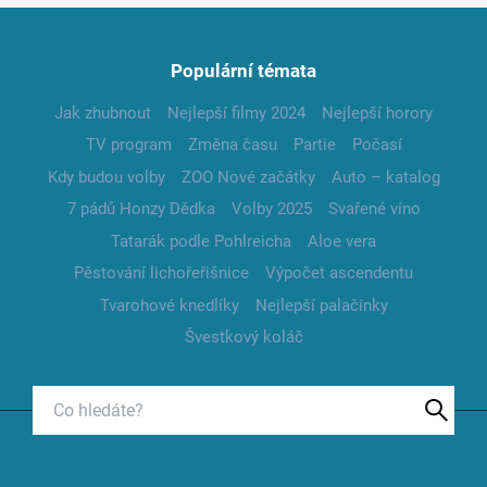
Populární témata
Jak zhubnout
Nejlepší filmy 2024
Nejlepší horory
TV program
Změna času
Partie
Počasí
Kdy budou volby
ZOO Nové začátky
Auto – katalog
7 pádů Honzy Dědka
Volby 2025
Svařené víno
Tatarák podle Pohlreicha
Aloe vera
Pěstování lichořeřišnice
Výpočet ascendentu
Tvarohové knedlíky
Nejlepší palačinky
Švestkový koláč