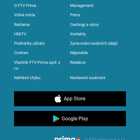
O FTV Prima
Management
Volná místa
Press
Reklama
Castingy a výzvy
HbbTV
Kontakty
Podmínky užívání
Zpracování osobních údajů
Cookies
Nápověda
Vlastník FTV Prima spol. s
Redakce
r.o.
Nahlásit chybu
Nastavení soukromí
App Store
Google Play
© FTV Prima spol. s r.o.