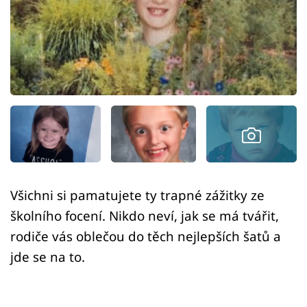
Sex a vztahy
Videa
Sledujte prima+
Přihlášení
Sledujte nás
Všichni si pamatujete ty trapné zážitky ze
školního focení. Nikdo neví, jak se má tvářit,
rodiče vás oblečou do těch nejlepších šatů a
jde se na to.