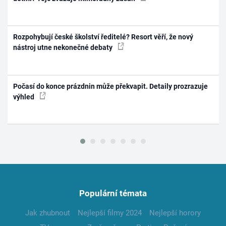
Rozpohybují české školství ředitelé? Resort věří, že nový
nástroj utne nekonečné debaty
Počasí do konce prázdnin může překvapit. Detaily prozrazuje
výhled
Populární témata
Jak zhubnout
Nejlepší filmy 2024
Nejlepší horory