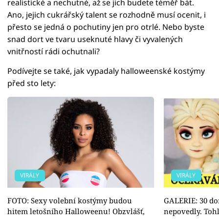
realistické a nechutné, až se jich budete téměř bát.
Ano, jejich cukrářský talent se rozhodně musí ocenit, i
přesto se jedná o pochutiny jen pro otrlé. Nebo byste
snad dort ve tvaru useknuté hlavy či vyvalených
vnitřností rádi ochutnali?
Podívejte se také, jak vypadaly halloweenské kostýmy
před sto lety:
VIRÁLY
VIRÁLY
FOTO: Sexy volební kostýmy budou
GALERIE: 30 dor
hitem letošního Halloweenu! Obzvlášť,
nepovedly. Tohle