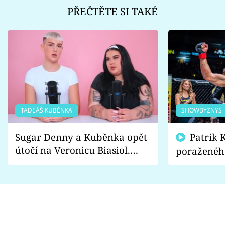
PŘEČTĚTE SI TAKÉ
TADEÁŠ KUBĚNKA
SHOWBYZNYS
Sugar Denny a Kuběnka opět
Patrik Kincl se zastal
útočí na Veronicu Biasiol.
poraženéh
Proč je podle nich falešná a
fanoušci n
lže o své nevěře?