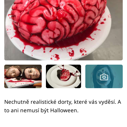
Sex a vztahy
Videa
Sledujte prima+
Přihlášení
Sledujte nás
Nechutně realistické dorty, které vás vyděsí. A
to ani nemusí být Halloween.