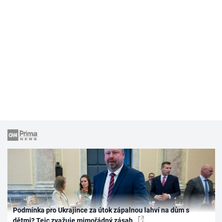
Podmínka pro Ukrajince za útok zápalnou lahví na dům s
dětmi? Tejc zvažuje mimořádný zásah