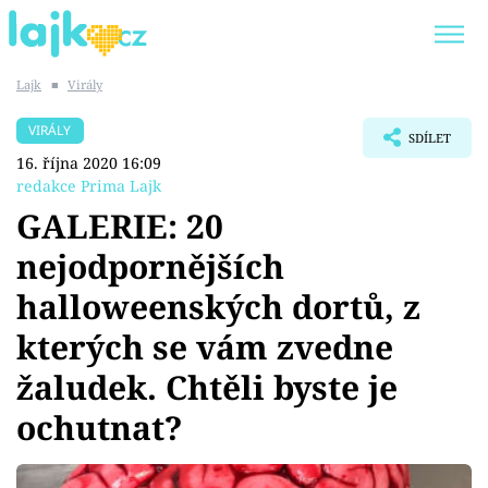
Lajk
■
Virály
Trendy:
KARLOS VÉMOLA
ONLYFANS
VIRÁLY
SDÍLET
SHOPAHOLICADEL
CLASH OF THE STARS
16. října 2020 16:09
redakce Prima Lajk
GALERIE: 20
nejodpornějších
Témata
halloweenských dortů, z
Showbyznys
kterých se vám zvedne
žaludek. Chtěli byste je
Youtubeři
ochutnat?
Virály