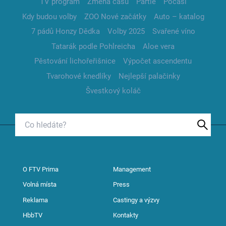
TV program
Změna času
Partie
Počasí
Kdy budou volby
ZOO Nové začátky
Auto – katalog
7 pádů Honzy Dědka
Volby 2025
Svařené víno
Tatarák podle Pohlreicha
Aloe vera
Pěstování lichořeřišnice
Výpočet ascendentu
Tvarohové knedlíky
Nejlepší palačinky
Švestkový koláč
O FTV Prima
Management
Volná místa
Press
Reklama
Castingy a výzvy
HbbTV
Kontakty