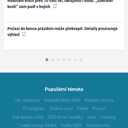
Rodinám vrátil přes 10 tisíc těl, Ukrajinců i Rusů. „Sběratel
kostí“ sám padl v bojích
Počasí do konce prázdnin může překvapit. Detaily prozrazuje
výhled
Populární témata
Jak zhubnout
Nejlepší filmy 2024
Nejlepší horory
TV program
Změna času
Partie
Počasí
Kdy budou volby
ZOO Nové začátky
Auto – katalog
7 pádů Honzy Dědka
Volby 2025
Svařené víno