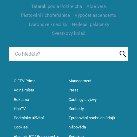
Tatarák podle Pohlreicha
Aloe vera
Pěstování lichořeřišnice
Výpočet ascendentu
Tvarohové knedlíky
Nejlepší palačinky
Švestkový koláč
O FTV Prima
Management
Volná místa
Press
Reklama
Castingy a výzvy
HbbTV
Kontakty
Podmínky užívání
Zpracování osobních údajů
Cookies
Nápověda
Vlastník FTV Prima spol. s
Redakce