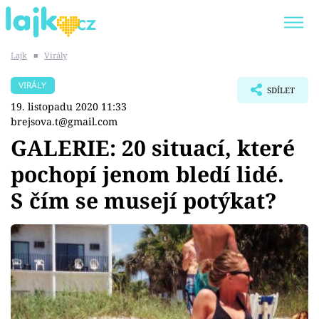
Lajk
■
Virály
Trendy:
KARLOS VÉMOLA
ONLYFANS
VIRÁLY
SDÍLET
SHOPAHOLICADEL
CLASH OF THE STARS
19. listopadu 2020 11:33
brejsova.t@gmail.com
GALERIE: 20 situací, které
pochopí jenom bledí lidé.
Témata
S čím se musejí potýkat?
Showbyznys
Youtubeři
Virály