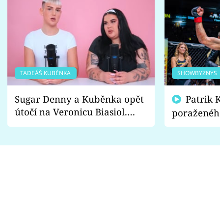
TADEÁŠ KUBĚNKA
SHOWBYZNYS
Sugar Denny a Kuběnka opět
Patrik Kincl se zastal
útočí na Veronicu Biasiol.
poraženéh
Proč je podle nich falešná a
fanoušci n
lže o své nevěře?