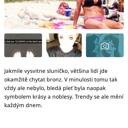
Sex a vztahy
Videa
Sledujte prima+
Přihlášení
Sledujte nás
Jakmile vysvitne sluníčko, většina lidí jde
okamžitě chytat bronz. V minulosti tomu tak
vždy ale nebylo, bledá pleť byla naopak
symbolem krásy a noblesy. Trendy se ale mění
každým dnem.