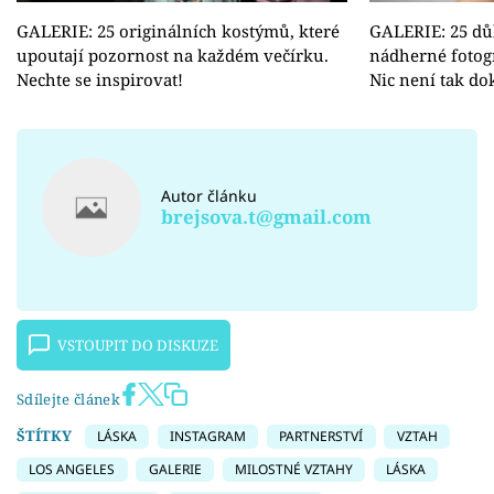
GALERIE: 25 originálních kostýmů, které
GALERIE: 25 důk
upoutají pozornost na každém večírku.
nádherné fotogr
Nechte se inspirovat!
Nic není tak do
Autor článku
brejsova.t@gmail.com
VSTOUPIT DO DISKUZE
Sdílejte článek
ŠTÍTKY
LÁSKA
INSTAGRAM
PARTNERSTVÍ
VZTAH
LOS ANGELES
GALERIE
MILOSTNÉ VZTAHY
LÁSKA