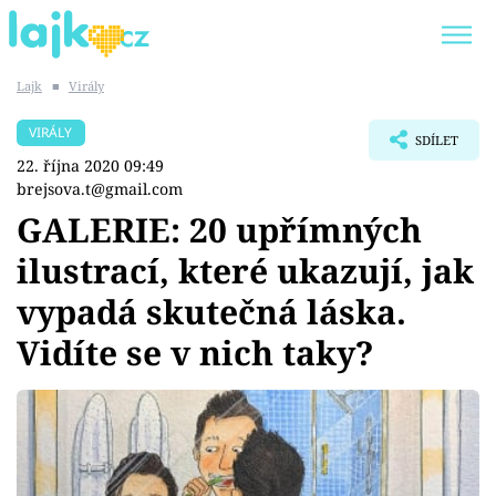
Lajk
■
Virály
Trendy:
KARLOS VÉMOLA
ONLYFANS
VIRÁLY
SDÍLET
SHOPAHOLICADEL
CLASH OF THE STARS
22. října 2020 09:49
brejsova.t@gmail.com
GALERIE: 20 upřímných
ilustrací, které ukazují, jak
Témata
vypadá skutečná láska.
Showbyznys
Vidíte se v nich taky?
Youtubeři
Virály