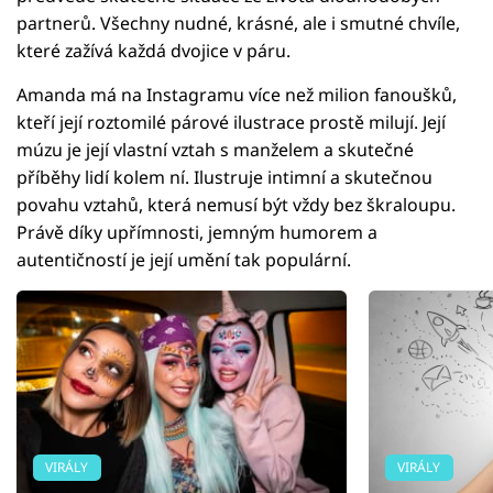
partnerů. Všechny nudné, krásné, ale i smutné chvíle,
které zažívá každá dvojice v páru.
Amanda má na Instagramu více než milion fanoušků,
kteří její roztomilé párové ilustrace prostě milují. Její
múzu je její vlastní vztah s manželem a skutečné
příběhy lidí kolem ní. Ilustruje intimní a skutečnou
povahu vztahů, která nemusí být vždy bez škraloupu.
Právě díky upřímnosti, jemným humorem a
autentičností je její umění tak populární.
VIRÁLY
VIRÁLY