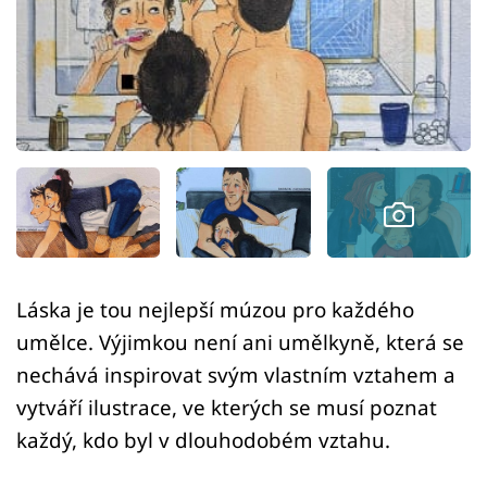
Sex a vztahy
Videa
Sledujte prima+
Přihlášení
Sledujte nás
Láska je tou nejlepší múzou pro každého
umělce. Výjimkou není ani umělkyně, která se
nechává inspirovat svým vlastním vztahem a
vytváří ilustrace, ve kterých se musí poznat
každý, kdo byl v dlouhodobém vztahu.