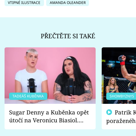
VTIPNÉ ILUSTRACE
AMANDA OLEANDER
PŘEČTĚTE SI TAKÉ
TADEÁŠ KUBĚNKA
SHOWBYZNYS
Sugar Denny a Kuběnka opět
Patrik Kincl se zastal
útočí na Veronicu Biasiol.
poraženéh
Proč je podle nich falešná a
fanoušci n
lže o své nevěře?