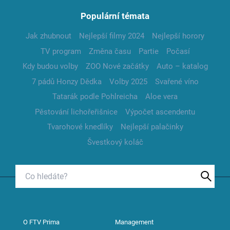
Populární témata
Jak zhubnout
Nejlepší filmy 2024
Nejlepší horory
TV program
Změna času
Partie
Počasí
Kdy budou volby
ZOO Nové začátky
Auto – katalog
7 pádů Honzy Dědka
Volby 2025
Svařené víno
Tatarák podle Pohlreicha
Aloe vera
Pěstování lichořeřišnice
Výpočet ascendentu
Tvarohové knedlíky
Nejlepší palačinky
Švestkový koláč
O FTV Prima
Management