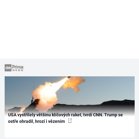
USA vystřílely většinu klíčových raket, tvrdí CNN. Trump se
ostře ohradil, hrozí i vězením