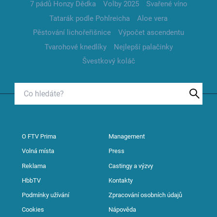
7 pádů Honzy Dědka
Volby 2025
Svařené víno
Tatarák podle Pohlreicha
Aloe vera
Pěstování lichořeřišnice
Výpočet ascendentu
Tvarohové knedlíky
Nejlepší palačinky
Švestkový koláč
O FTV Prima
Management
Volná místa
Press
Reklama
Castingy a výzvy
HbbTV
Kontakty
Podmínky užívání
Zpracování osobních údajů
Cookies
Nápověda