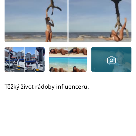
Sex a vztahy
Videa
Sledujte prima+
Přihlášení
Sledujte nás
Těžký život rádoby influencerů.