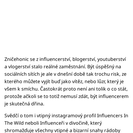
Zničehonic se z influencerství, blogerství, youtuberství
a vlogerství stalo reálné zaměstnání. Být úspěšný na
sociálních sítích je ale v dnešní době tak trochu risk, ze
kterého můžete vyjít buď jako vítěz, nebo lůzr, který je
všem k smíchu. Častokrát proto není ani tolik o co stát,
protože ačkoli se to totiž nemusí zdát, být influencerem
je skutečná dřina.
Svědčí o tom i vtipný instagramový profil Influencers In
The Wild neboli Influenceři v divočině, který
shromažďuje všechny vtipné a bizarní snahy rádoby