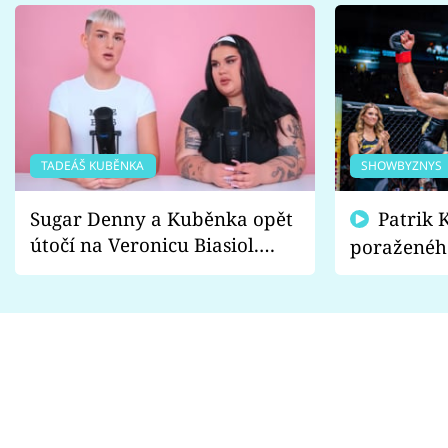
TADEÁŠ KUBĚNKA
SHOWBYZNYS
Sugar Denny a Kuběnka opět
Patrik Kincl se zastal
útočí na Veronicu Biasiol.
poraženéh
Proč je podle nich falešná a
fanoušci n
lže o své nevěře?