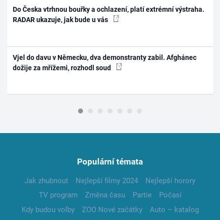
Do Česka vtrhnou bouřky a ochlazení, platí extrémní výstraha.
RADAR ukazuje, jak bude u vás
Vjel do davu v Německu, dva demonstranty zabil. Afghánec
dožije za mřížemi, rozhodl soud
Populární témata
Jak zhubnout
Nejlepší filmy 2024
Nejlepší horory
TV program
Změna času
Partie
Počasí
Kdy budou volby
ZOO Nové začátky
Auto – katalog