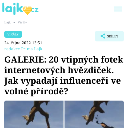
Lajk
■
Virály
Trendy:
KARLOS VÉMOLA
ONLYFANS
VIRÁLY
SDÍLET
SHOPAHOLICADEL
CLASH OF THE STARS
24. října 2022 13:51
redakce Prima Lajk
GALERIE: 20 vtipných fotek
internetových hvězdiček.
Témata
Jak vypadají influenceři ve
Showbyznys
volné přírodě?
Youtubeři
Virály