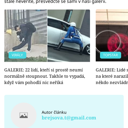
stále nevěříte, přesvědčte se sami v naší galerii.
VIRÁLY
TOPSTAR
GALERIE: 22 lidí, kteří si prostě neumí
GALERIE: Lidé s
normálně stoupnout. Takhle to vypadá,
na které narazil
když vám pohodlí nic neříká
někdo nezvládn
Autor článku
brejsova.t@gmail.com