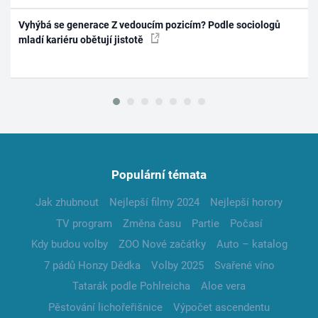
Vyhýbá se generace Z vedoucím pozicím? Podle sociologů
mladí kariéru obětují jistotě
Populární témata
Jak zhubnout
Nejlepší filmy 2024
Nejlepší horory
TV program
Změna času
Partie
Počasí
Kdy budou volby
ZOO Nové začátky
Auto – katalog
7 pádů Honzy Dědka
Volby 2025
Svařené víno
Tatarák podle Pohlreicha
Aloe vera
Pěstování lichořeřišnice
Výpočet ascendentu