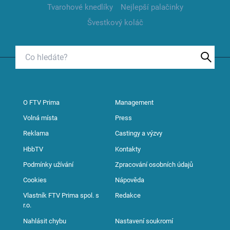
Tvarohové knedlíky
Nejlepší palačinky
Švestkový koláč
O FTV Prima
Management
Volná místa
Press
Reklama
Castingy a výzvy
HbbTV
Kontakty
Podmínky užívání
Zpracování osobních údajů
Cookies
Nápověda
Vlastník FTV Prima spol. s
Redakce
r.o.
Nahlásit chybu
Nastavení soukromí