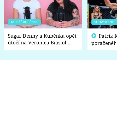
TADEÁŠ KUBĚNKA
SHOWBYZNYS
Sugar Denny a Kuběnka opět
Patrik Kincl se zastal
útočí na Veronicu Biasiol.
poraženéh
Proč je podle nich falešná a
fanoušci n
lže o své nevěře?