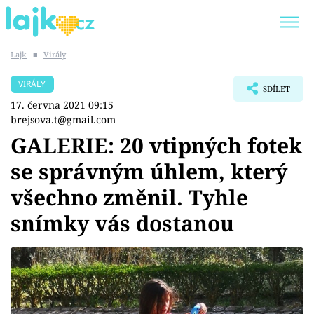
Lajk
■
Virály
Trendy:
KARLOS VÉMOLA
ONLYFANS
VIRÁLY
SDÍLET
SHOPAHOLICADEL
CLASH OF THE STARS
17. června 2021 09:15
brejsova.t@gmail.com
GALERIE: 20 vtipných fotek
se správným úhlem, který
Témata
všechno změnil. Tyhle
Showbyznys
snímky vás dostanou
Youtubeři
Virály