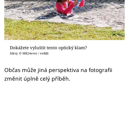
Sex a vztahy
Videa
Sledujte prima+
Přihlášení
Dokážete vyluštit tento optický klam?
Zdroj: © MK24ever / reddit
Sledujte nás
Občas může jiná perspektiva na fotografii
změnit úplně celý příběh.