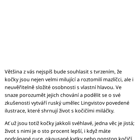
Většina z vás nejspíš bude souhlasit s tvrzením, že
kočky jsou nejen velmi milující a roztomilí mazlíčci, ale i
neuvěřitelně složité osobnosti s vlastní hlavou. Ve
snaze porozumět jejich chování a podělit se o své
zkušenosti vytváří ruský umělec Lingvistov povedené
ilustrace, které shrnují život s kočičími miláčky.
Ať už jsou totiž kočky jakkoli svéhlavé, jedna věc je jistá;
život s nimi je o sto procent lepší, i když máte
podrápané ruce, okousané kytky nebo nonstop kočičí