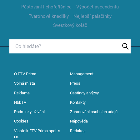
Pěstování lichořeřišnice
Výpočet ascendentu
Tvarohové knedlíky
Nejlepší palačinky
Švestkový koláč
O FTV Prima
Management
Volná místa
Press
Reklama
Castingy a výzvy
HbbTV
Kontakty
Podmínky užívání
Zpracování osobních údajů
Cookies
Nápověda
Vlastník FTV Prima spol. s
Redakce
r.o.