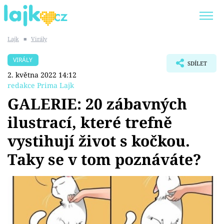
Lajk
■
Virály
Trendy:
KARLOS VÉMOLA
ONLYFANS
VIRÁLY
SDÍLET
SHOPAHOLICADEL
CLASH OF THE STARS
2. května 2022 14:12
redakce Prima Lajk
GALERIE: 20 zábavných
ilustrací, které trefně
Témata
vystihují život s kočkou.
Showbyznys
Taky se v tom poznáváte?
Youtubeři
Virály