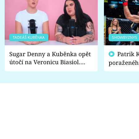
TADEÁŠ KUBĚNKA
SHOWBYZNYS
Sugar Denny a Kuběnka opět
Patrik Kincl se zastal
útočí na Veronicu Biasiol.
poraženéh
Proč je podle nich falešná a
fanoušci n
lže o své nevěře?