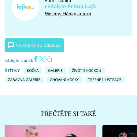
Autor článku
redakce Prima Lajk
Všechny články autora
VSTOUPIT DO DISKUZE
Sdílejte článek
ŠTÍTKY
KOČKA
GALERIE
ŽIVOT S KOČKOU
ZÁBAVNÁ GALERIE
CHOVÁNÍ KOČKY
TREFNÉ ILUSTRACE
PŘEČTĚTE SI TAKÉ