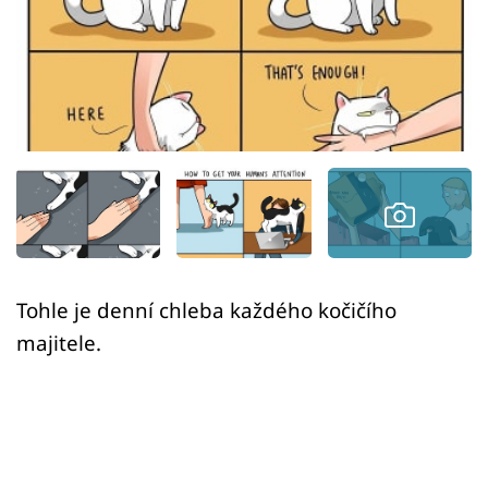
Sex a vztahy
Videa
Sledujte prima+
Přihlášení
Sledujte nás
Tohle je denní chleba každého kočičího
majitele.