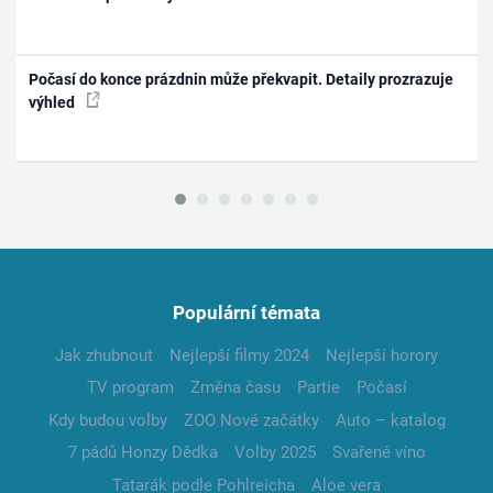
Počasí do konce prázdnin může překvapit. Detaily prozrazuje
výhled
Populární témata
Jak zhubnout
Nejlepší filmy 2024
Nejlepší horory
TV program
Změna času
Partie
Počasí
Kdy budou volby
ZOO Nové začátky
Auto – katalog
7 pádů Honzy Dědka
Volby 2025
Svařené víno
Tatarák podle Pohlreicha
Aloe vera