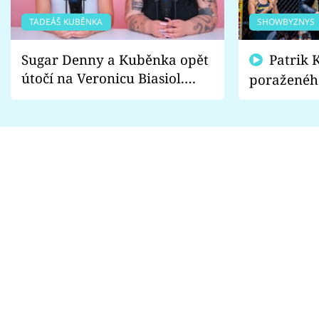
TADEÁŠ KUBĚNKA
SHOWBYZNYS
Sugar Denny a Kuběnka opět
Patrik Kincl se zastal
útočí na Veronicu Biasiol.
poraženéh
Proč je podle nich falešná a
fanoušci n
lže o své nevěře?