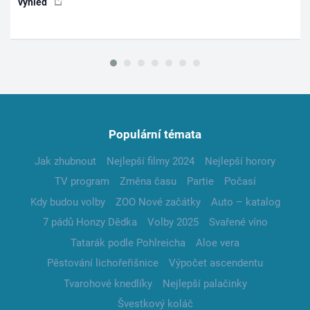
výhled
Populární témata
Jak zhubnout
Nejlepší filmy 2024
Nejlepší horory
TV program
Změna času
Partie
Počasí
Kdy budou volby
ZOO Nové začátky
Auto – katalog
7 pádů Honzy Dědka
Volby 2025
Svařené víno
Tatarák podle Pohlreicha
Aloe vera
Pěstování lichořeřišnice
Výpočet ascendentu
Tvarohové knedlíky
Nejlepší palačinky
Švestkový koláč