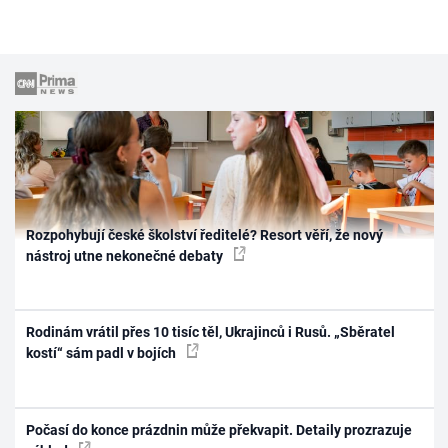
Rozpohybují české školství ředitelé? Resort věří, že nový
nástroj utne nekonečné debaty
Rodinám vrátil přes 10 tisíc těl, Ukrajinců i Rusů. „Sběratel
kostí“ sám padl v bojích
Počasí do konce prázdnin může překvapit. Detaily prozrazuje