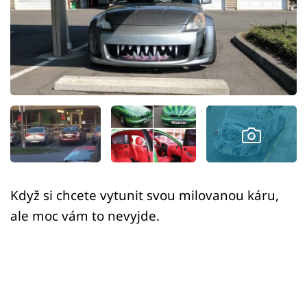
Sex a vztahy
Videa
Sledujte prima+
Přihlášení
Sledujte nás
Když si chcete vytunit svou milovanou káru,
ale moc vám to nevyjde.