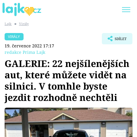
Lajk
■
Virály
Trendy:
KARLOS VÉMOLA
ONLYFANS
VIRÁLY
SDÍLET
SHOPAHOLICADEL
CLASH OF THE STARS
19. července 2022 17:17
redakce Prima Lajk
GALERIE: 22 nejšílenějších
aut, které můžete vidět na
Témata
silnici. V tomhle byste
Showbyznys
jezdit rozhodně nechtěli
Youtubeři
Virály