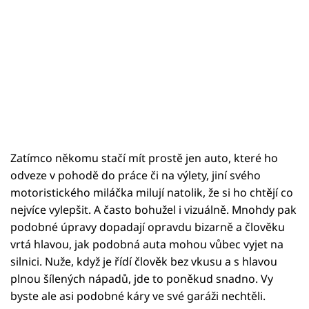
Zatímco někomu stačí mít prostě jen auto, které ho
odveze v pohodě do práce či na výlety, jiní svého
motoristického miláčka milují natolik, že si ho chtějí co
nejvíce vylepšit. A často bohužel i vizuálně. Mnohdy pak
podobné úpravy dopadají opravdu bizarně a člověku
vrtá hlavou, jak podobná auta mohou vůbec vyjet na
silnici. Nuže, když je řídí člověk bez vkusu a s hlavou
plnou šílených nápadů, jde to poněkud snadno. Vy
byste ale asi podobné káry ve své garáži nechtěli.