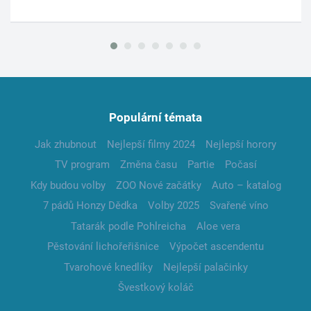
Populární témata
Jak zhubnout
Nejlepší filmy 2024
Nejlepší horory
TV program
Změna času
Partie
Počasí
Kdy budou volby
ZOO Nové začátky
Auto – katalog
7 pádů Honzy Dědka
Volby 2025
Svařené víno
Tatarák podle Pohlreicha
Aloe vera
Pěstování lichořeřišnice
Výpočet ascendentu
Tvarohové knedlíky
Nejlepší palačinky
Švestkový koláč