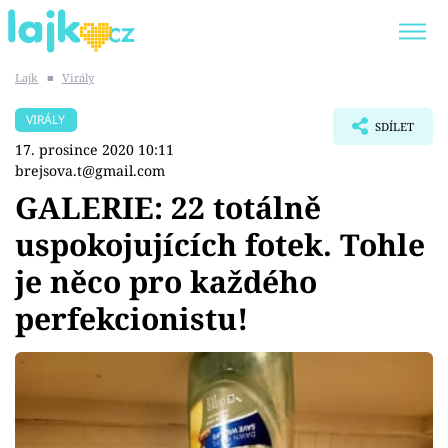
Lajk
■
Virály
Trendy:
KARLOS VÉMOLA
ONLYFANS
VIRÁLY
SDÍLET
SHOPAHOLICADEL
CLASH OF THE STARS
17. prosince 2020 10:11
brejsova.t@gmail.com
GALERIE: 22 totálně
uspokojujících fotek. Tohle
Témata
je něco pro každého
Showbyznys
perfekcionistu!
Youtubeři
Virály