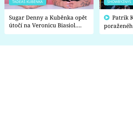
TADEÁŠ KUBĚNKA
SHOWBYZNYS
Sugar Denny a Kuběnka opět
Patrik Kincl se zastal
útočí na Veronicu Biasiol.
poraženéh
Proč je podle nich falešná a
fanoušci n
lže o své nevěře?