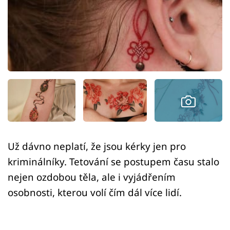
Sex a vztahy
Videa
Sledujte prima+
Přihlášení
Sledujte nás
Už dávno neplatí, že jsou kérky jen pro
kriminálníky. Tetování se postupem času stalo
nejen ozdobou těla, ale i vyjádřením
osobnosti, kterou volí čím dál více lidí.