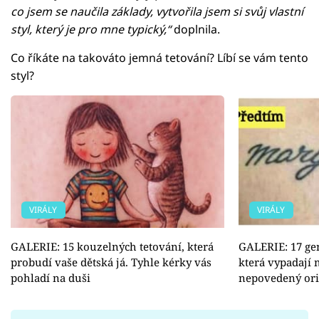
co jsem se naučila základy, vytvořila jsem si svůj vlastní
styl, který je pro mne typický,“
doplnila.
Co říkáte na takováto jemná tetování? Líbí se vám tento
styl?
VIRÁLY
VIRÁLY
GALERIE: 15 kouzelných tetování, která
GALERIE: 17 gen
probudí vaše dětská já. Tyhle kérky vás
která vypadají
pohladí na duši
nepovedený ori