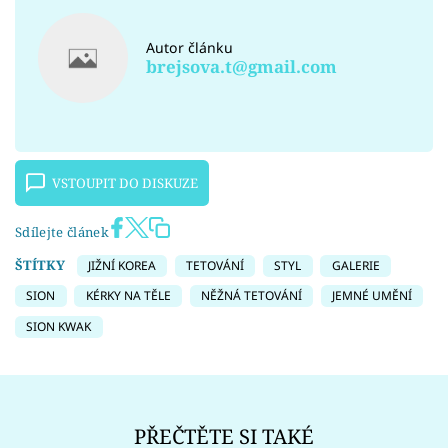
Autor článku
brejsova.t@gmail.com
VSTOUPIT DO DISKUZE
Sdílejte článek
ŠTÍTKY
JIŽNÍ KOREA
TETOVÁNÍ
STYL
GALERIE
SION
KÉRKY NA TĚLE
NĚŽNÁ TETOVÁNÍ
JEMNÉ UMĚNÍ
SION KWAK
PŘEČTĚTE SI TAKÉ