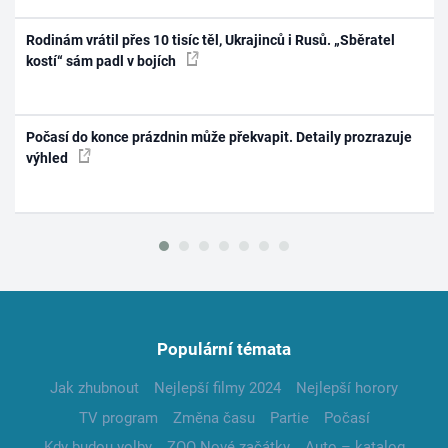
Rodinám vrátil přes 10 tisíc těl, Ukrajinců i Rusů. „Sběratel
kostí“ sám padl v bojích
Počasí do konce prázdnin může překvapit. Detaily prozrazuje
výhled
Populární témata
Jak zhubnout
Nejlepší filmy 2024
Nejlepší horory
TV program
Změna času
Partie
Počasí
Kdy budou volby
ZOO Nové začátky
Auto – katalog