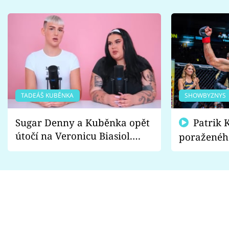
TADEÁŠ KUBĚNKA
SHOWBYZNYS
Sugar Denny a Kuběnka opět
Patrik Kincl se zastal
útočí na Veronicu Biasiol.
poraženéh
Proč je podle nich falešná a
fanoušci n
lže o své nevěře?