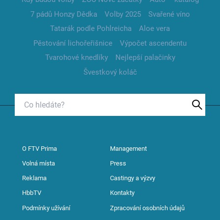
7 pádů Honzy Dědka
Volby 2025
Svařené víno
Tatarák podle Pohlreicha
Aloe vera
Pěstování lichořeřišnice
Výpočet ascendentu
Tvarohové knedlíky
Nejlepší palačinky
Švestkový koláč
O FTV Prima
Management
Volná místa
Press
Reklama
Castingy a výzvy
HbbTV
Kontakty
Podmínky užívání
Zpracování osobních údajů