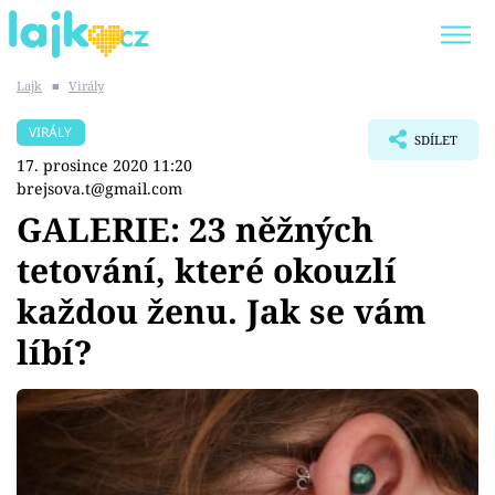
Lajk
■
Virály
Trendy:
KARLOS VÉMOLA
ONLYFANS
VIRÁLY
SDÍLET
SHOPAHOLICADEL
CLASH OF THE STARS
17. prosince 2020 11:20
brejsova.t@gmail.com
GALERIE: 23 něžných
tetování, které okouzlí
Témata
každou ženu. Jak se vám
Showbyznys
líbí?
Youtubeři
Virály