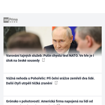
Varování tajných služeb: Putin chystá test NATO. Ve hře je i
útok na české sousedy
Vážná nehoda u Pohořelic: Při čelní srážce zemřeli dva lidé.
Další čtyři utrpěli těžká zranění
Grónsko v pohotovosti: Americká firma napojená na lidi od