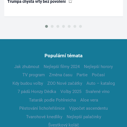
Trumpa chystá vrty bez povolení
Populární témata
Jak zhubnout
Nejlepší filmy 2024
Nejlepší horory
TV program
Změna času
Partie
Počasí
Kdy budou volby
ZOO Nové začátky
Auto – katalog
7 pádů Honzy Dědka
Volby 2025
Svařené víno
Tatarák podle Pohlreicha
Aloe vera
Pěstování lichořeřišnice
Výpočet ascendentu
Tvarohové knedlíky
Nejlepší palačinky
Švestkový koláč