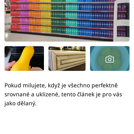
Sex a vztahy
Videa
Sledujte prima+
Přihlášení
Sledujte nás
Pokud milujete, když je všechno perfektně
srovnané a uklizené, tento článek je pro vás
jako dělaný.