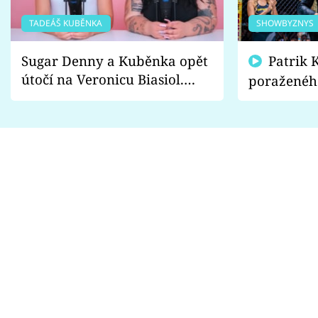
TADEÁŠ KUBĚNKA
SHOWBYZNYS
Sugar Denny a Kuběnka opět
Patrik Kincl se zastal
útočí na Veronicu Biasiol.
poraženéh
Proč je podle nich falešná a
fanoušci n
lže o své nevěře?