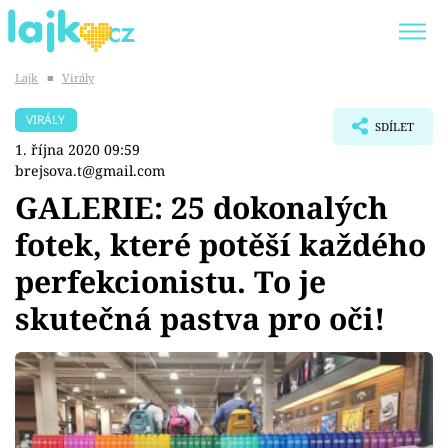
Lajk
■
Virály
Trendy:
KARLOS VÉMOLA
ONLYFANS
VIRÁLY
SDÍLET
SHOPAHOLICADEL
CLASH OF THE STARS
1. října 2020 09:59
brejsova.t@gmail.com
GALERIE: 25 dokonalých
fotek, které potěší každého
Témata
perfekcionistu. To je
Showbyznys
skutečná pastva pro oči!
Youtubeři
Virály