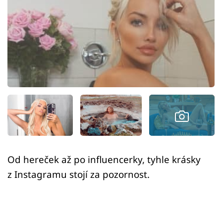
Sex a vztahy
Videa
Sledujte prima+
Přihlášení
Sledujte nás
Od hereček až po influencerky, tyhle krásky
z Instagramu stojí za pozornost.