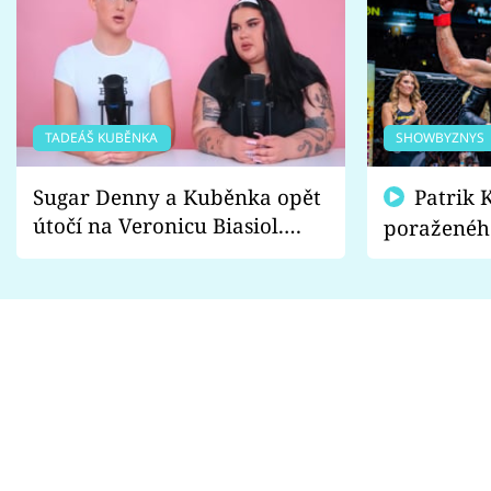
TADEÁŠ KUBĚNKA
SHOWBYZNYS
Sugar Denny a Kuběnka opět
Patrik Kincl se zastal
útočí na Veronicu Biasiol.
poraženéh
Proč je podle nich falešná a
fanoušci n
lže o své nevěře?