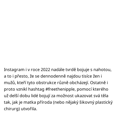
Instagram i v roce 2022 nadále tvrdě bojuje s nahotou,
a to i přesto, že se dennodenně najdou tisíce žen i
mužů, kteří tyto obstrukce různě obcházejí. Ostatně i
proto vznikl hashtag #freethenipple, pomocí kterého
už delší dobu lidé bojují za možnost ukazovat svá těla
tak, jak je matka příroda (nebo nějaký šikovný plastický
chirurg) utvořila.