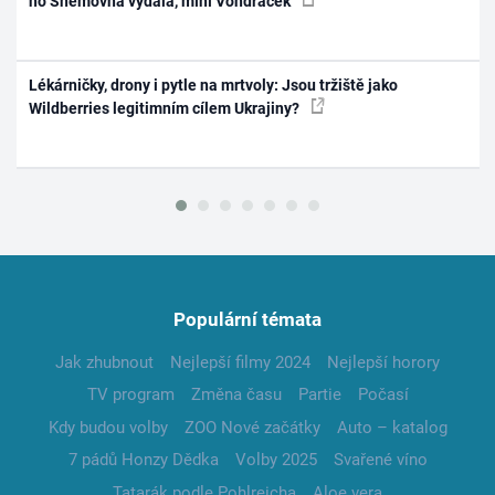
ho Sněmovna vydala, míní Vondráček
Lékárničky, drony i pytle na mrtvoly: Jsou tržiště jako
Wildberries legitimním cílem Ukrajiny?
Populární témata
Jak zhubnout
Nejlepší filmy 2024
Nejlepší horory
TV program
Změna času
Partie
Počasí
Kdy budou volby
ZOO Nové začátky
Auto – katalog
7 pádů Honzy Dědka
Volby 2025
Svařené víno
Tatarák podle Pohlreicha
Aloe vera