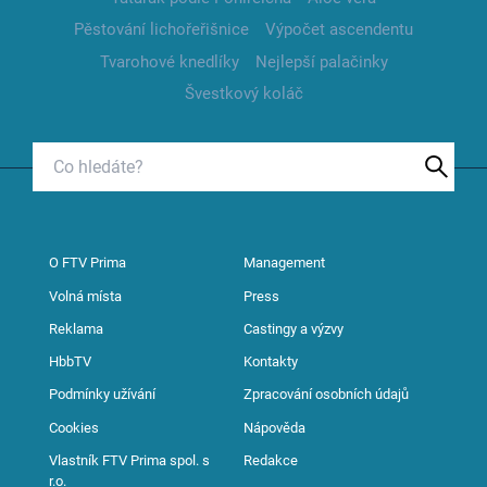
Pěstování lichořeřišnice
Výpočet ascendentu
Tvarohové knedlíky
Nejlepší palačinky
Švestkový koláč
O FTV Prima
Management
Volná místa
Press
Reklama
Castingy a výzvy
HbbTV
Kontakty
Podmínky užívání
Zpracování osobních údajů
Cookies
Nápověda
Vlastník FTV Prima spol. s
Redakce
r.o.