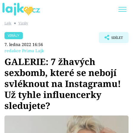
Lajk
■
Virály
Trendy:
KARLOS VÉMOLA
ONLYFANS
VIRÁLY
SDÍLET
SHOPAHOLICADEL
CLASH OF THE STARS
7. ledna 2022 16:56
redakce Prima Lajk
GALERIE: 7 žhavých
sexbomb, které se nebojí
Témata
svléknout na Instagramu!
Showbyznys
Už tyhle influencerky
sledujete?
Youtubeři
Virály