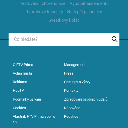
Pěstování lichořeřišnice
Výpočet ascendentu
Tvarohové knedlíky
Nejlepší palačinky
Švestkový koláč
O FTV Prima
Management
Volná místa
Press
Reklama
Castingy a výzvy
HbbTV
Kontakty
Podmínky užívání
Zpracování osobních údajů
Cookies
Nápověda
Vlastník FTV Prima spol. s
Redakce
r.o.