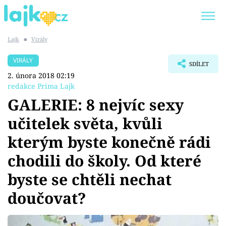
Lajk
■
Virály
Trendy:
KARLOS VÉMOLA
ONLYFANS
VIRÁLY
SDÍLET
SHOPAHOLICADEL
CLASH OF THE STARS
2. února 2018 02:19
redakce Prima Lajk
GALERIE: 8 nejvíc sexy
učitelek světa, kvůli
Témata
kterým byste konečně rádi
Showbyznys
chodili do školy. Od které
byste se chtěli nechat
Youtubeři
doučovat?
Virály