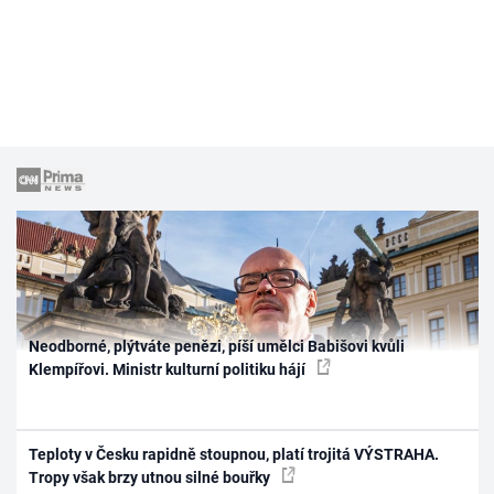
Neodborné, plýtváte penězi, píší umělci Babišovi kvůli
Klempířovi. Ministr kulturní politiku hájí
Teploty v Česku rapidně stoupnou, platí trojitá VÝSTRAHA.
Tropy však brzy utnou silné bouřky