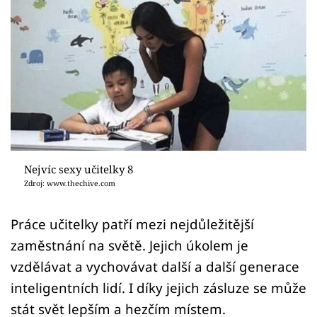
Sex a vztahy
Videa
Sledujte prima+
Přihlášení
Sledujte nás
Nejvíc sexy učitelky 8
Zdroj: www.thechive.com
Práce učitelky patří mezi nejdůležitější
zaměstnání na světě. Jejich úkolem je
vzdělávat a vychovávat další a další generace
inteligentních lidí. I díky jejich zásluze se může
stát svět lepším a hezčím místem.