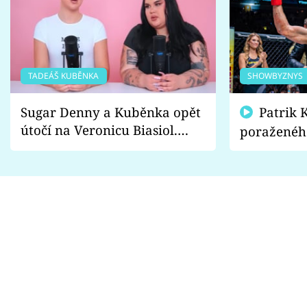
TADEÁŠ KUBĚNKA
SHOWBYZNYS
Sugar Denny a Kuběnka opět
Patrik Kincl se zastal
útočí na Veronicu Biasiol.
poraženéh
Proč je podle nich falešná a
fanoušci n
lže o své nevěře?