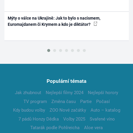
Mýty o válce na Ukrajině: Jak to bylo s nacismem,
Euromajdanem či Krymem a kdo je diktátor?
Populární témata
Jak zhubnout
Nejlepší filmy 2024
Nejlepší horory
TV program
Změna času
Partie
Počasí
Kdy budou volby
ZOO Nové začátky
Auto – katalog
7 pádů Honzy Dědka
Volby 2025
Svařené víno
Tatarák podle Pohlreicha
Aloe vera