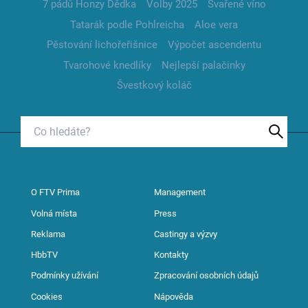
7 pádů Honzy Dědka
Volby 2025
Svařené víno
Tatarák podle Pohlreicha
Aloe vera
Pěstování lichořeřišnice
Výpočet ascendentu
Tvarohové knedlíky
Nejlepší palačinky
Švestkový koláč
O FTV Prima
Management
Volná místa
Press
Reklama
Castingy a výzvy
HbbTV
Kontakty
Podmínky užívání
Zpracování osobních údajů
Cookies
Nápověda