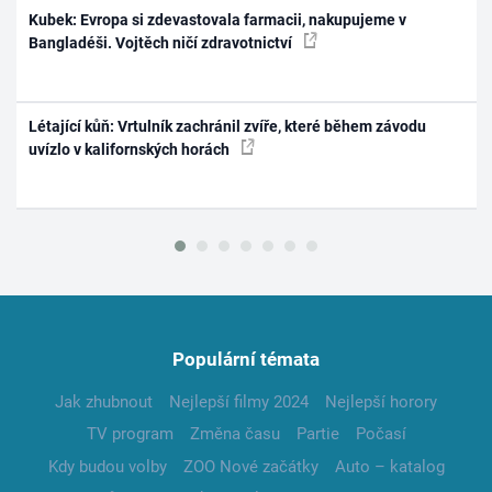
Kubek: Evropa si zdevastovala farmacii, nakupujeme v
Bangladéši. Vojtěch ničí zdravotnictví
Létající kůň: Vrtulník zachránil zvíře, které během závodu
uvízlo v kalifornských horách
Populární témata
Jak zhubnout
Nejlepší filmy 2024
Nejlepší horory
TV program
Změna času
Partie
Počasí
Kdy budou volby
ZOO Nové začátky
Auto – katalog