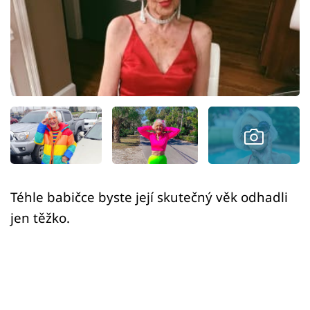
Sex a vztahy
Videa
Sledujte prima+
Přihlášení
Sledujte nás
Téhle babičce byste její skutečný věk odhadli
jen těžko.