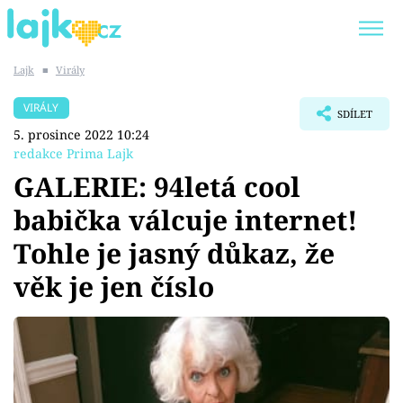
Lajk
■
Virály
Trendy:
KARLOS VÉMOLA
ONLYFANS
VIRÁLY
SDÍLET
SHOPAHOLICADEL
CLASH OF THE STARS
5. prosince 2022 10:24
redakce Prima Lajk
GALERIE: 94letá cool
babička válcuje internet!
Témata
Tohle je jasný důkaz, že
Showbyznys
věk je jen číslo
Youtubeři
Virály