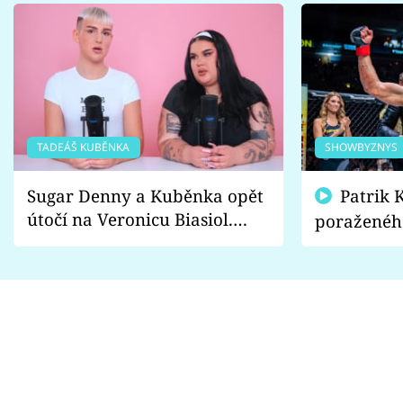
TADEÁŠ KUBĚNKA
SHOWBYZNYS
Sugar Denny a Kuběnka opět
Patrik Kincl se zastal
útočí na Veronicu Biasiol.
poraženéh
Proč je podle nich falešná a
fanoušci n
lže o své nevěře?