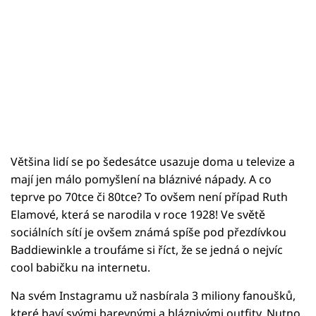
Většina lidí se po šedesátce usazuje doma u televize a
mají jen málo pomyšlení na bláznivé nápady. A co
teprve po 70tce či 80tce? To ovšem není případ Ruth
Elamové, která se narodila v roce 1928! Ve světě
sociálních sítí je ovšem známá spíše pod přezdívkou
Baddiewinkle a troufáme si říct, že se jedná o nejvíc
cool babičku na internetu.
Na svém Instagramu už nasbírala 3 miliony fanoušků,
které baví svými barevnými a bláznivými outfity. Nutno