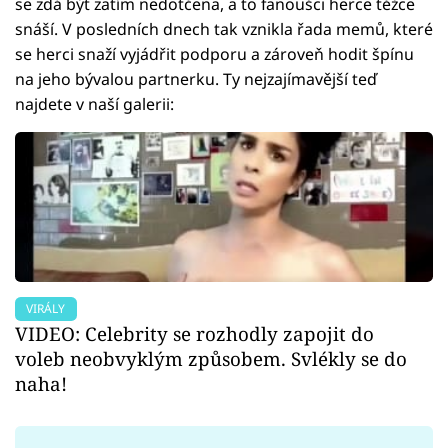
se zdá být zatím nedotčena, a to fanoušci herce těžce
snáší. V posledních dnech tak vznikla řada memů, které
se herci snaží vyjádřit podporu a zároveň hodit špínu
na jeho bývalou partnerku. Ty nejzajímavější teď
najdete v naší galerii:
VIRÁLY
VIDEO: Celebrity se rozhodly zapojit do
voleb neobvyklým způsobem. Svlékly se do
naha!