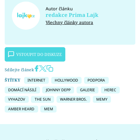
Autor článku
redakce Prima Lajk
Všechny články autora
VSTOUPIT DO DISKUZE
Sdílejte článek
ŠTÍTKY
INTERNET
HOLLYWOOD
PODPORA
DOMÁCÍ NÁSILÍ
JOHNNY DEPP
GALERIE
HEREC
VYHAZOV
THE SUN
WARNER BROS.
MEMY
AMBER HEARD
MEM