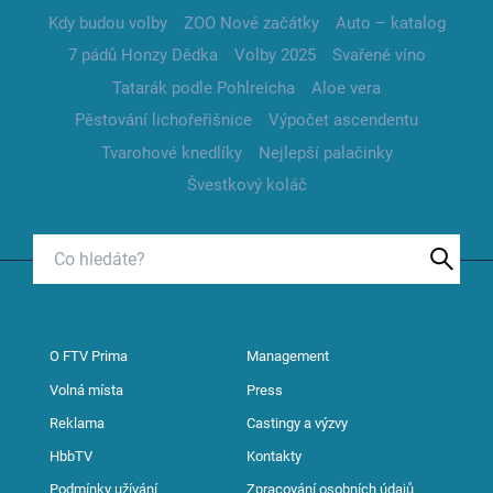
Kdy budou volby
ZOO Nové začátky
Auto – katalog
7 pádů Honzy Dědka
Volby 2025
Svařené víno
Tatarák podle Pohlreicha
Aloe vera
Pěstování lichořeřišnice
Výpočet ascendentu
Tvarohové knedlíky
Nejlepší palačinky
Švestkový koláč
O FTV Prima
Management
Volná místa
Press
Reklama
Castingy a výzvy
HbbTV
Kontakty
Podmínky užívání
Zpracování osobních údajů