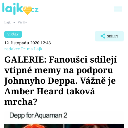
Lajk
■
Virály
Trendy:
KARLOS VÉMOLA
ONLYFANS
VIRÁLY
SDÍLET
SHOPAHOLICADEL
CLASH OF THE STARS
12. listopadu 2020 12:43
redakce Prima Lajk
GALERIE: Fanoušci sdílejí
vtipné memy na podporu
Témata
Johnnyho Deppa. Vážně je
Showbyznys
Amber Heard taková
mrcha?
Youtubeři
Virály