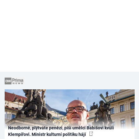
Neodborné, plýtváte penězi, píší umělci Babišovi kvůli
Klempířovi. Ministr kulturní politiku hájí