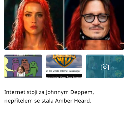
Sex a vztahy
Videa
Sledujte prima+
Přihlášení
Sledujte nás
Internet stojí za Johnnym Deppem,
nepřítelem se stala Amber Heard.