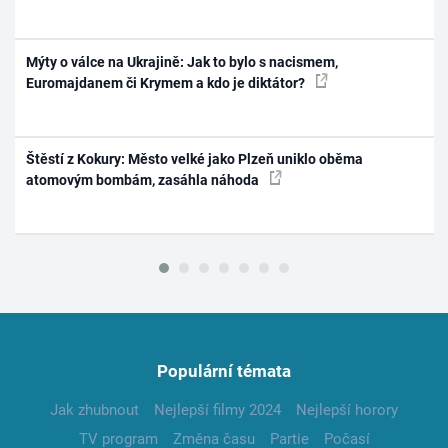
Mýty o válce na Ukrajině: Jak to bylo s nacismem,
Euromajdanem či Krymem a kdo je diktátor?
Štěstí z Kokury: Město velké jako Plzeň uniklo oběma
atomovým bombám, zasáhla náhoda
Populární témata
Jak zhubnout
Nejlepší filmy 2024
Nejlepší horory
TV program
Změna času
Partie
Počasí