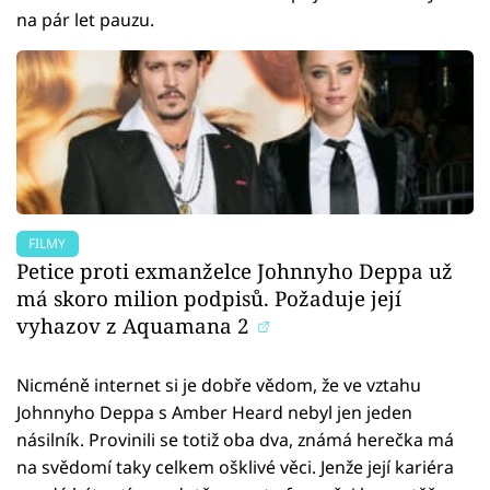
na pár let pauzu.
FILMY
Petice proti exmanželce Johnnyho Deppa už
má skoro milion podpisů. Požaduje její
vyhazov z Aquamana 2
Nicméně internet si je dobře vědom, že ve vztahu
Johnnyho Deppa s Amber Heard nebyl jen jeden
násilník. Provinili se totiž oba dva, známá herečka má
na svědomí taky celkem ošklivé věci. Jenže její kariéra