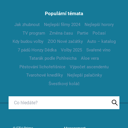
Populární témata
Jak zhubnout
Nejlepší filmy 2024
Nejlepší horory
TV program
Změna času
Partie
Počasí
Kdy budou volby
ZOO Nové začátky
Auto – katalog
7 pádů Honzy Dědka
Volby 2025
Svařené víno
Tatarák podle Pohlreicha
Aloe vera
Pěstování lichořeřišnice
Výpočet ascendentu
Tvarohové knedlíky
Nejlepší palačinky
Švestkový koláč