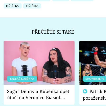
JEŠTĚRKA
JEŠTĚRKA
PŘEČTĚTE SI TAKÉ
TADEÁŠ KUBĚNKA
SHOWBYZNYS
Sugar Denny a Kuběnka opět
Patrik Kincl se zastal
útočí na Veronicu Biasiol.
poraženéh
Proč je podle nich falešná a
fanoušci n