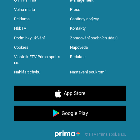
O FTV Prima
Management
Volná místa
Press
Reklama
Castingy a výzvy
HbbTV
Kontakty
Podmínky užívání
Zpracování osobních údajů
Cookies
Nápověda
Vlastník FTV Prima spol. s
Redakce
r.o.
Nahlásit chybu
Nastavení soukromí
App Store
Google Play
© FTV Prima spol. s r.o.