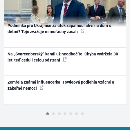
Podmínka pro Ukrajince za útok zápalnou lahví na dům s
dětmi? Tejc zvažuje mimořádný zásah
Na „Švarcenberský“ kanál už neodbočíte. Chyba vydržela 30
let, teď ceduli celou odstraní
Zemřela známá influencerka. Towleová podlehla vzácné a
zákeřné nemoci