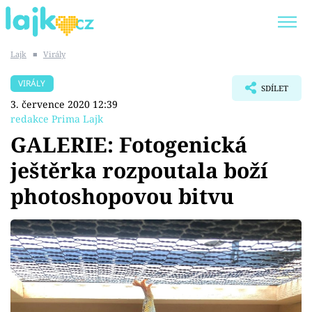
Lajk
■
Virály
Trendy:
KARLOS VÉMOLA
ONLYFANS
VIRÁLY
SDÍLET
SHOPAHOLICADEL
CLASH OF THE STARS
3. července 2020 12:39
redakce Prima Lajk
GALERIE: Fotogenická
ještěrka rozpoutala boží
Témata
photoshopovou bitvu
Showbyznys
Youtubeři
Virály