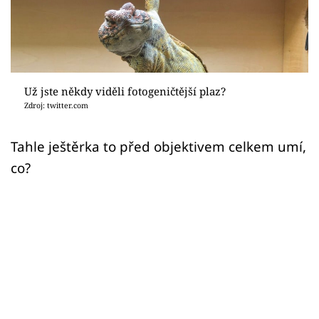
Sex a vztahy
Videa
Sledujte prima+
Už jste někdy viděli fotogeničtější plaz?
Zdroj: twitter.com
Přihlášení
Tahle ještěrka to před objektivem celkem umí,
co?
Sledujte nás