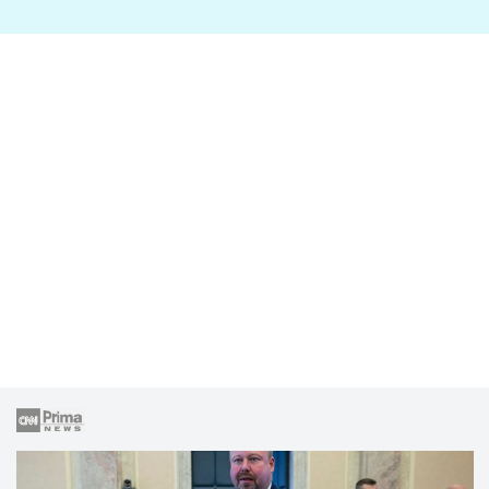
lže o své nevěře?