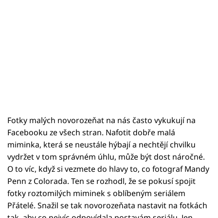
Fotky malých novorozeňat na nás často vykukují na
Facebooku ze všech stran. Nafotit dobře malá
miminka, která se neustále hýbají a nechtějí chvilku
vydržet v tom správném úhlu, může být dost náročné.
O to víc, když si vezmete do hlavy to, co fotograf Mandy
Penn z Colorada. Ten se rozhodl, že se pokusí spojit
fotky roztomilých miminek s oblíbeným seriálem
Přátelé. Snažil se tak novorozeňata nastavit na fotkách
tak, aby co nejvíc odpovídala postavám seriálu. Jen