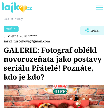
Lajk
■
Virály
Trendy:
KARLOS VÉMOLA
ONLYFANS
VIRÁLY
SDÍLET
SHOPAHOLICADEL
CLASH OF THE STARS
5. května 2020 12:22
sarka.turcekova@gmail.com
GALERIE: Fotograf oblékl
novorozeňata jako postavy
Témata
seriálu Přátelé! Poznáte,
Showbyznys
kdo je kdo?
Youtubeři
Virály