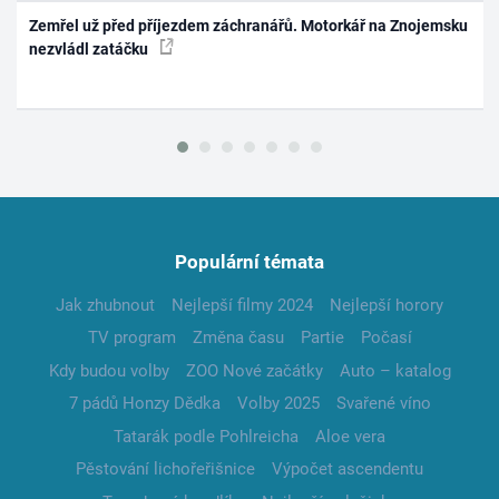
Zemřel už před příjezdem záchranářů. Motorkář na Znojemsku
nezvládl zatáčku
Populární témata
Jak zhubnout
Nejlepší filmy 2024
Nejlepší horory
TV program
Změna času
Partie
Počasí
Kdy budou volby
ZOO Nové začátky
Auto – katalog
7 pádů Honzy Dědka
Volby 2025
Svařené víno
Tatarák podle Pohlreicha
Aloe vera
Pěstování lichořeřišnice
Výpočet ascendentu