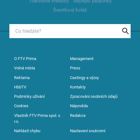
Tvarohové knedlíky
Nejlepší palačinky
Švestkový koláč
O FTV Prima
Management
Volná místa
Press
Reklama
Castingy a výzvy
HbbTV
Kontakty
Podmínky užívání
Zpracování osobních údajů
Cookies
Nápověda
Vlastník FTV Prima spol. s
Redakce
r.o.
Nahlásit chybu
Nastavení soukromí