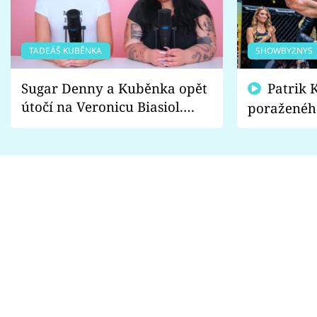
TADEÁŠ KUBĚNKA
SHOWBYZNYS
Sugar Denny a Kuběnka opět
Patrik Kincl se zastal
útočí na Veronicu Biasiol.
poraženéh
Proč je podle nich falešná a
fanoušci n
lže o své nevěře?