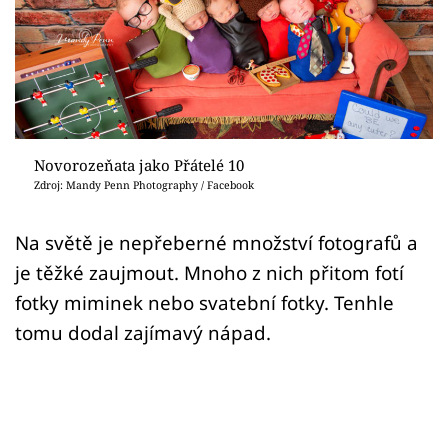
Sex a vztahy
Videa
Sledujte prima+
Přihlášení
Novorozeňata jako Přátelé 10
Zdroj: Mandy Penn Photography / Facebook
Sledujte nás
Na světě je nepřeberné množství fotografů a
je těžké zaujmout. Mnoho z nich přitom fotí
fotky miminek nebo svatební fotky. Tenhle
tomu dodal zajímavý nápad.