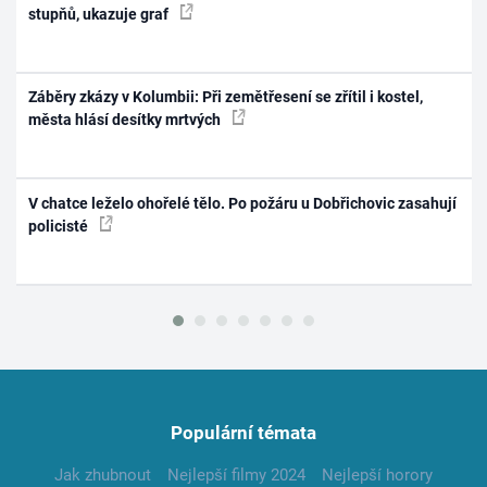
stupňů, ukazuje graf
Záběry zkázy v Kolumbii: Při zemětřesení se zřítil i kostel,
města hlásí desítky mrtvých
V chatce leželo ohořelé tělo. Po požáru u Dobřichovic zasahují
policisté
Populární témata
Jak zhubnout
Nejlepší filmy 2024
Nejlepší horory