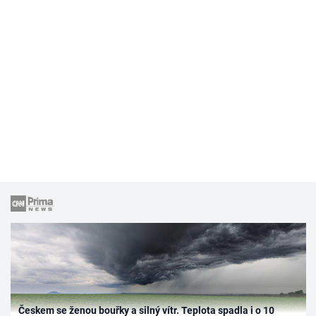
Českem se ženou bouřky a silný vítr. Teplota spadla i o 10