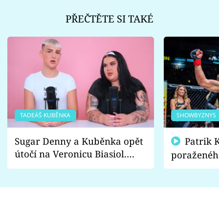
PŘEČTĚTE SI TAKÉ
TADEÁŠ KUBĚNKA
SHOWBYZNYS
Sugar Denny a Kuběnka opět
Patrik Kincl se zastal
útočí na Veronicu Biasiol.
poraženéh
Proč je podle nich falešná a
fanoušci n
lže o své nevěře?