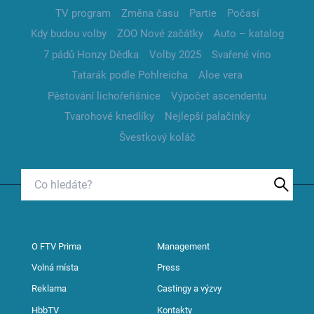
TV program
Změna času
Partie
Počasí
Kdy budou volby
ZOO Nové začátky
Auto – katalog
7 pádů Honzy Dědka
Volby 2025
Svařené víno
Tatarák podle Pohlreicha
Aloe vera
Pěstování lichořeřišnice
Výpočet ascendentu
Tvarohové knedlíky
Nejlepší palačinky
Švestkový koláč
O FTV Prima
Management
Volná místa
Press
Reklama
Castingy a výzvy
HbbTV
Kontakty