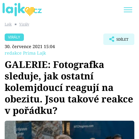
Lajk
■
Virály
Trendy:
KARLOS VÉMOLA
ONLYFANS
VIRÁLY
SDÍLET
SHOPAHOLICADEL
CLASH OF THE STARS
30. července 2021 15:04
redakce Prima Lajk
GALERIE: Fotografka
sleduje, jak ostatní
Témata
kolemjdoucí reagují na
Showbyznys
obezitu. Jsou takové reakce
v pořádku?
Youtubeři
Virály