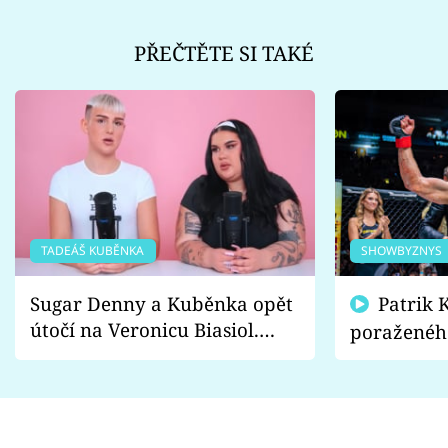
PŘEČTĚTE SI TAKÉ
TADEÁŠ KUBĚNKA
SHOWBYZNYS
Sugar Denny a Kuběnka opět
Patrik Kincl se zastal
útočí na Veronicu Biasiol.
poraženéh
Proč je podle nich falešná a
fanoušci n
lže o své nevěře?