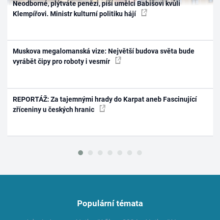
Neodborné, plýtváte penězi, píší umělci Babišovi kvůli
Klempířovi. Ministr kulturní politiku hájí
Muskova megalomanská vize: Největší budova světa bude
vyrábět čipy pro roboty i vesmír
REPORTÁŽ: Za tajemnými hrady do Karpat aneb Fascinující
zříceniny u českých hranic
Populární témata