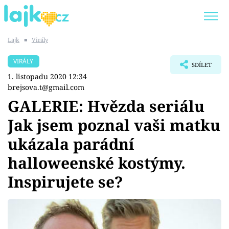
Lajk
■
Virály
Trendy:
KARLOS VÉMOLA
ONLYFANS
VIRÁLY
SDÍLET
SHOPAHOLICADEL
CLASH OF THE STARS
1. listopadu 2020 12:34
brejsova.t@gmail.com
GALERIE: Hvězda seriálu
Jak jsem poznal vaši matku
Témata
ukázala parádní
Showbyznys
halloweenské kostýmy.
Inspirujete se?
Youtubeři
Virály