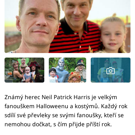
Sex a vztahy
Videa
Sledujte prima+
Přihlášení
Sledujte nás
Známý herec Neil Patrick Harris je velkým
fanouškem Halloweenu a kostýmů. Každý rok
sdílí své převleky se svými fanoušky, kteří se
nemohou dočkat, s čím přijde příští rok.