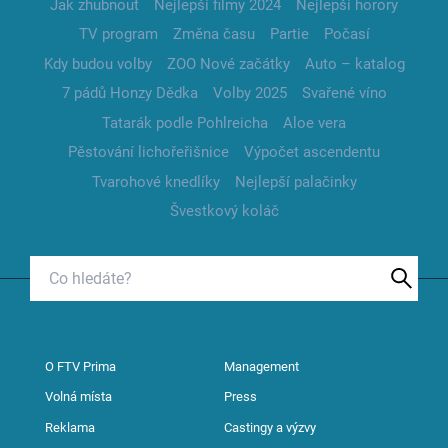
Jak zhubnout
Nejlepší filmy 2024
Nejlepší horory
TV program
Změna času
Partie
Počasí
Kdy budou volby
ZOO Nové začátky
Auto – katalog
7 pádů Honzy Dědka
Volby 2025
Svařené víno
Tatarák podle Pohlreicha
Aloe vera
Pěstování lichořeřišnice
Výpočet ascendentu
Tvarohové knedlíky
Nejlepší palačinky
Švestkový koláč
O FTV Prima
Management
Volná místa
Press
Reklama
Castingy a výzvy