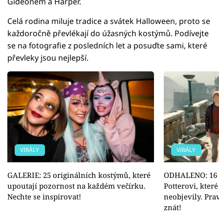
Gideonem a Harper.
Celá rodina miluje tradice a svátek Halloween, proto se
každoročně převlékají do úžasných kostýmů. Podívejte
se na fotografie z posledních let a posuďte sami, které
převleky jsou nejlepší.
VIRÁLY
VIRÁLY
GALERIE: 25 originálních kostýmů, které
ODHALENO: 16 f
upoutají pozornost na každém večírku.
Potterovi, které
Nechte se inspirovat!
neobjevily. Pra
znát!