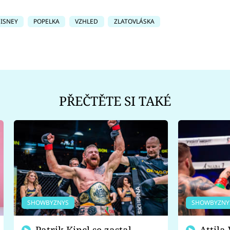
ISNEY
POPELKA
VZHLED
ZLATOVLÁSKA
PŘEČTĚTE SI TAKÉ
SHOWBYZNYS
SHOWBYZNY
Patrik Kincl se zastal
Attila Végh podpořil