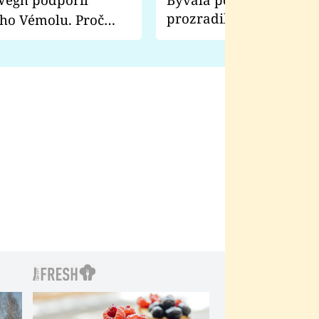
prozradila, co ji šokova
ho Vémolu. Proč
natáčení Euforie. Vážně
ji zápasit s ním než
bylo drsnější než hanba
 Kinclem?
filmy?