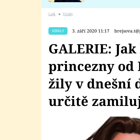
se v Plzni stalo
Lajk
■
Virály
3. září 2020 11:17
brejsova.t
VIRÁLY
GALERIE: Jak
princezny od 
žily v dnešní 
určitě zamilu