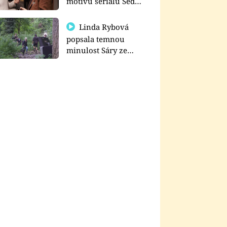
motivu seriálu Sedm
schodů k moci
Linda Rybová
popsala temnou
minulost Sáry ze
seriálu Zákony vlka