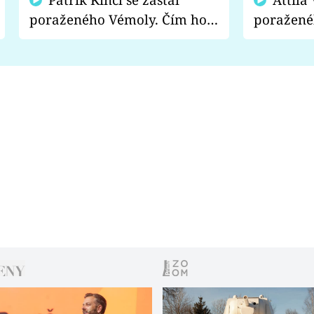
poraženého Vémoly. Čím ho
poražené
fanoušci naštvali?
chce radě
s vítězem