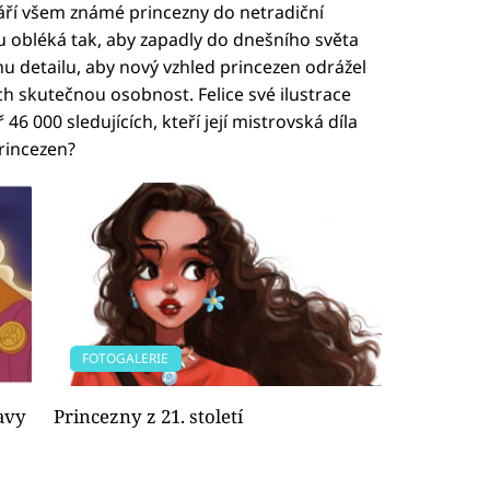
áří všem známé princezny do netradiční
u obléká tak, aby zapadly do dnešního světa
 detailu, aby nový vzhled princezen odrážel
ch skutečnou osobnost. Felice své ilustrace
6 000 sledujících, kteří její mistrovská díla
princezen?
FOTOGALERIE
avy
Princezny z 21. století