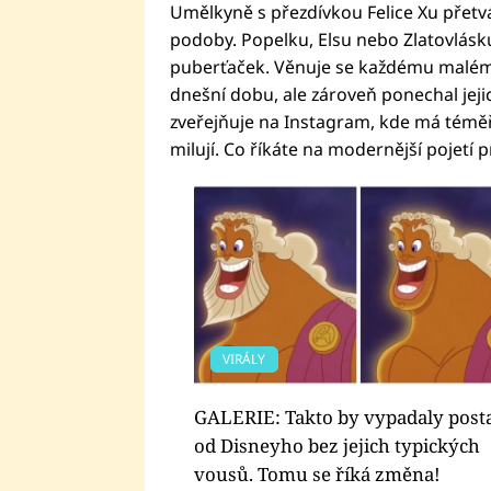
Umělkyně s přezdívkou Felice Xu přetv
podoby. Popelku, Elsu nebo Zlatovlásk
puberťaček. Věnuje se každému malému
dnešní dobu, ale zároveň ponechal jeji
zveřejňuje na Instagram, kde má téměř 4
milují. Co říkáte na modernější pojetí 
VIRÁLY
GALERIE: Takto by vypadaly post
od Disneyho bez jejich typických
vousů. Tomu se říká změna!