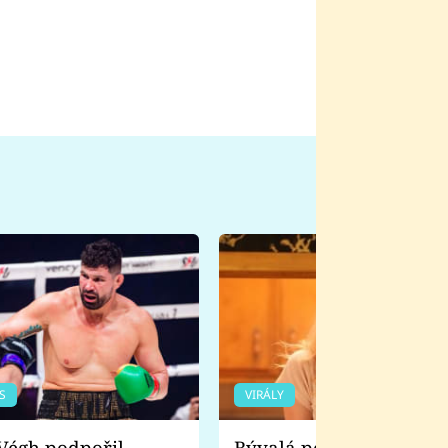
S
VIRÁLY
Bývalá pornoherečka