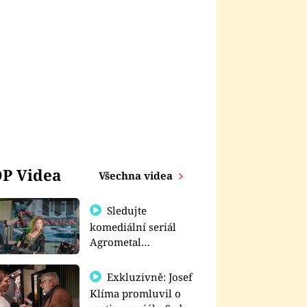
P Videa
Všechna videa
Sledujte
komediální seriál
Agrometal
exkluzivně na
prima+
Exkluzivně: Josef
Klíma promluvil o