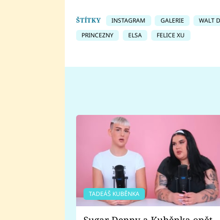
ŠTÍTKY
INSTAGRAM
GALERIE
WALT D
PRINCEZNY
ELSA
FELICE XU
TADEÁŠ KUBĚNKA
Sugar Denny a Kuběnka opět