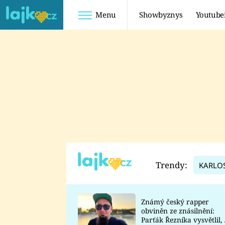
Menu
Showbyznys
Youtube
Youtuberky
Youtubeři
SHOPAHOLICADEL
FATTYPILLOW
ANNA ŠULC
FREESCOOT
SUGAR DENNY
ADAM KAJUMI
LADUŠKA
TADEÁŠ KUBĚNKA
DOMINIKA
DATEL
Trendy:
KARLO
MYSLIVCOVÁ
Známý český rapper
obviněn ze znásilnění:
Parťák Řezníka vysvětlil, 