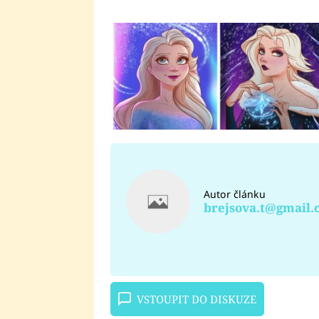
Autor článku
brejsova.t@gmail
VSTOUPIT DO DISKUZE