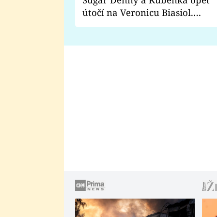
útočí na Veronicu Biasiol.
Proč je podle nich falešná a
lže o své nevěře?