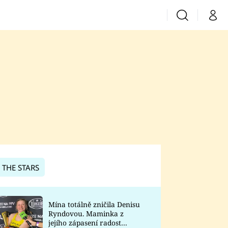
Vyhledávání
Můj 
Prima+
CNN Prima News
Prima Fresh
Prima Living
Prima Zoom
 THE STARS
Prima Lajk
Mína totálně zničila Denisu
Ryndovou. Maminka z
Sledujte nás
jejího zápasení radost