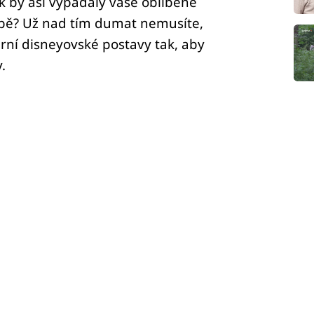
ak by asi vypadaly vaše oblíbené
době? Už nad tím dumat nemusíte,
rní disneyovské postavy tak, aby
.