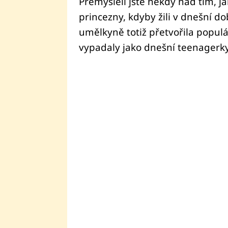
Přemýšleli jste někdy nad tím, j
princezny, kdyby žili v dnešní 
umělkyně totiž přetvořila populá
vypadaly jako dnešní teenagerky