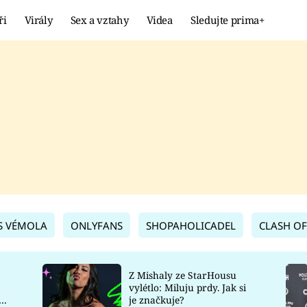
ři
Virály
Sex a vztahy
Videa
Sledujte prima+
Showbyznys
Extrém
VIRÁLY
KURIOZITY
VIDEA
KVÍZY
S VÉMOLA
ONLYFANS
SHOPAHOLICADEL
CLASH OF
Z Mishaly ze StarHousu
vylétlo: Miluju prdy. Jak si
co
je značkuje?