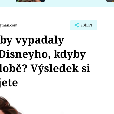
@gmail.com
SDÍLET
 by vypadaly
Disneyho, kdyby
době? Výsledek si
jete