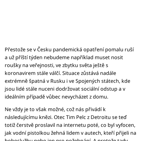
Přestože se v Česku pandemická opatření pomalu ruší
a už příští týden nebudeme například muset nosit
roušky na veřejnosti, ve zbytku světa ještě s
koronavirem stále válčí. Situace zůstává nadále
extrémně špatná v Rusku i ve Spojených státech, kde
jsou lidé stále nuceni dodržovat sociální odstup a v
ideálním případě vůbec nevycházet z domu.
Ne vždy je to však možné, což nás přivádí k
následujícímu knězi. Otec Tim Pelc z Detroitu se teď
totiž čerstvě proslavil na internetu poté, co byl vyfocen,
jak vodní pistolkou žehná lidem v autech, kteří přijeli na
bohoslužbu nebo jen pro požehnání. A protože tady