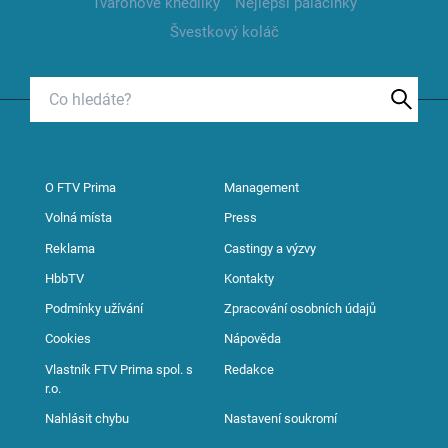
Tvarohové knedlíky
Nejlepší palačinky
Švestkový koláč
O FTV Prima
Management
Volná místa
Press
Reklama
Castingy a výzvy
HbbTV
Kontakty
Podmínky užívání
Zpracování osobních údajů
Cookies
Nápověda
Vlastník FTV Prima spol. s
Redakce
r.o.
Nahlásit chybu
Nastavení soukromí