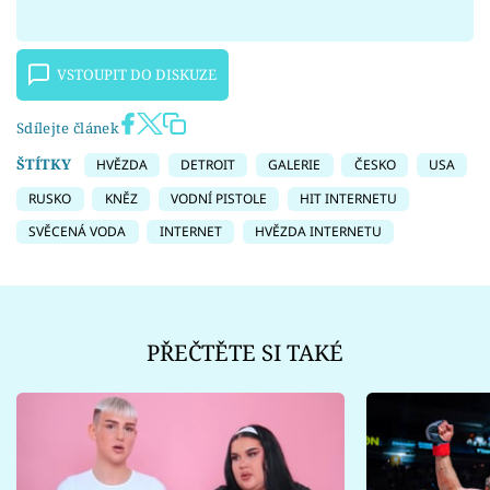
VSTOUPIT DO DISKUZE
Sdílejte článek
ŠTÍTKY
HVĚZDA
DETROIT
GALERIE
ČESKO
USA
RUSKO
KNĚZ
VODNÍ PISTOLE
HIT INTERNETU
SVĚCENÁ VODA
INTERNET
HVĚZDA INTERNETU
PŘEČTĚTE SI TAKÉ