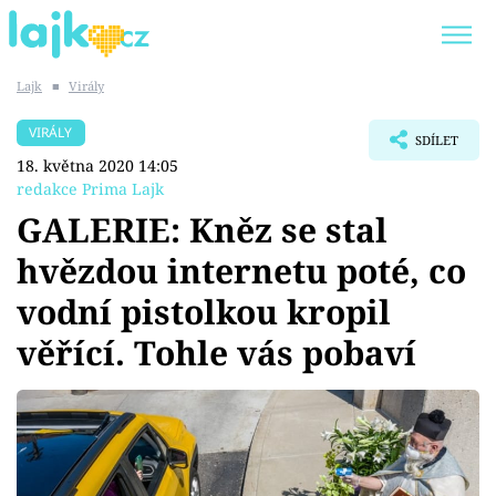
Lajk
■
Virály
Trendy:
KARLOS VÉMOLA
ONLYFANS
VIRÁLY
SDÍLET
SHOPAHOLICADEL
CLASH OF THE STARS
18. května 2020 14:05
redakce Prima Lajk
GALERIE: Kněz se stal
hvězdou internetu poté, co
Témata
vodní pistolkou kropil
Showbyznys
věřící. Tohle vás pobaví
Youtubeři
Virály