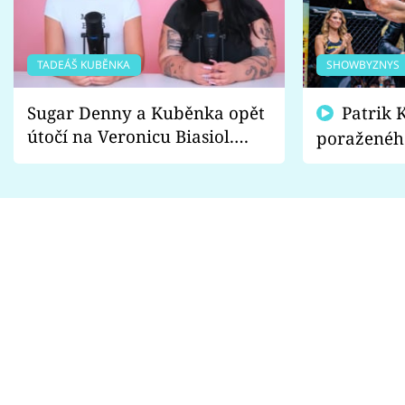
TADEÁŠ KUBĚNKA
SHOWBYZNYS
Sugar Denny a Kuběnka opět
Patrik Kincl se zastal
útočí na Veronicu Biasiol.
poraženéh
Proč je podle nich falešná a
fanoušci n
lže o své nevěře?