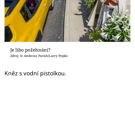
Sex a vztahy
Videa
Sledujte prima+
Přihlášení
Je libo požehnání?
Zdroj: St Ambrose Parish/Larry Peplin
Sledujte nás
Kněz s vodní pistolkou.