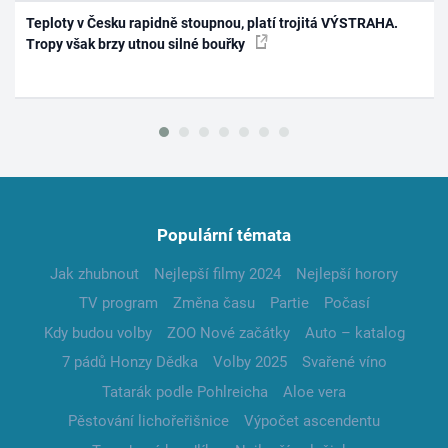
Teploty v Česku rapidně stoupnou, platí trojitá VÝSTRAHA.
Tropy však brzy utnou silné bouřky
Populární témata
Jak zhubnout
Nejlepší filmy 2024
Nejlepší horory
TV program
Změna času
Partie
Počasí
Kdy budou volby
ZOO Nové začátky
Auto – katalog
7 pádů Honzy Dědka
Volby 2025
Svařené víno
Tatarák podle Pohlreicha
Aloe vera
Pěstování lichořeřišnice
Výpočet ascendentu