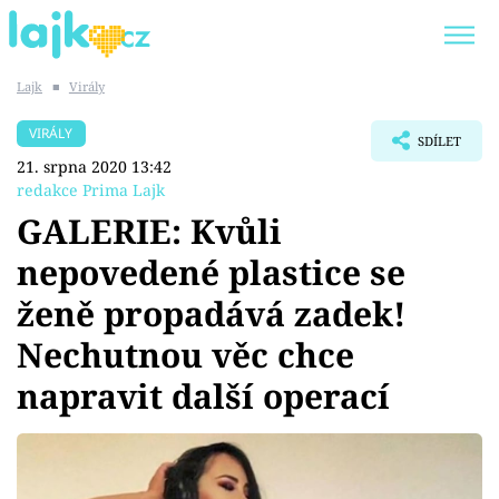
Lajk
■
Virály
Trendy:
KARLOS VÉMOLA
ONLYFANS
VIRÁLY
SDÍLET
SHOPAHOLICADEL
CLASH OF THE STARS
21. srpna 2020 13:42
redakce Prima Lajk
GALERIE: Kvůli
nepovedené plastice se
Témata
ženě propadává zadek!
Showbyznys
Nechutnou věc chce
napravit další operací
Youtubeři
Virály