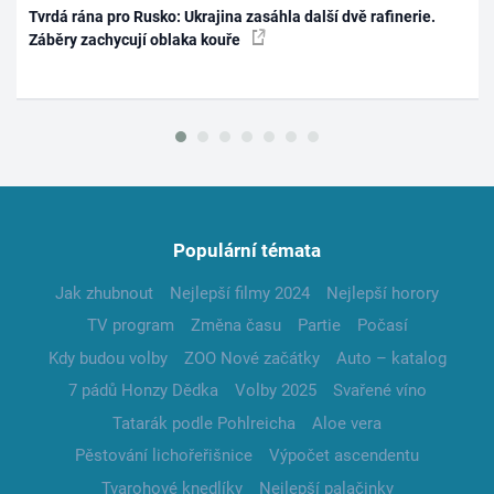
Tvrdá rána pro Rusko: Ukrajina zasáhla další dvě rafinerie.
Záběry zachycují oblaka kouře
Populární témata
Jak zhubnout
Nejlepší filmy 2024
Nejlepší horory
TV program
Změna času
Partie
Počasí
Kdy budou volby
ZOO Nové začátky
Auto – katalog
7 pádů Honzy Dědka
Volby 2025
Svařené víno
Tatarák podle Pohlreicha
Aloe vera
Pěstování lichořeřišnice
Výpočet ascendentu
Tvarohové knedlíky
Nejlepší palačinky