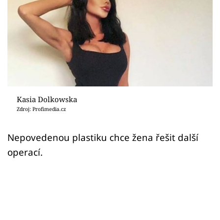
Sex a vztahy
Videa
Sledujte prima+
Přihlášení
Kasia Dolkowska
Zdroj: Profimedia.cz
Sledujte nás
Nepovedenou plastiku chce žena řešit další
operací.