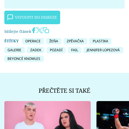
VSTOUPIT DO DISKUZE
Sdílejte článek
ŠTÍTKY
OPERACE
ŽEŇA
ZPĚVAČKA
PLASTIKA
GALERIE
ZADEK
POZADÍ
FAIL
JENNIFER LOPEZOVÁ
BEYONCÉ KNOWLES
PŘEČTĚTE SI TAKÉ