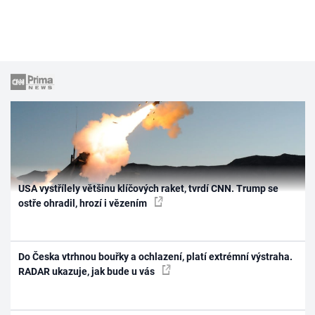
USA vystřílely většinu klíčových raket, tvrdí CNN. Trump se
ostře ohradil, hrozí i vězením
Do Česka vtrhnou bouřky a ochlazení, platí extrémní výstraha.
RADAR ukazuje, jak bude u vás