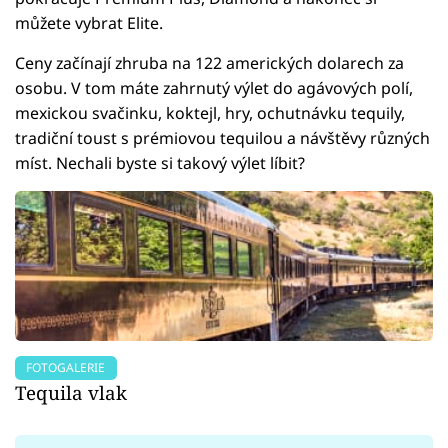
můžete vybrat Elite.
Ceny začínají zhruba na 122 amerických dolarech za
osobu. V tom máte zahrnutý výlet do agávových polí,
mexickou svačinku, koktejl, hry, ochutnávku tequily,
tradiční toust s prémiovou tequilou a návštěvy různých
míst. Nechali byste si takový výlet líbit?
FOTOGALERIE
Tequila vlak