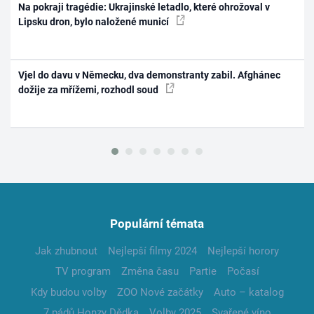
Na pokraji tragédie: Ukrajinské letadlo, které ohrožoval v
Lipsku dron, bylo naložené municí
Vjel do davu v Německu, dva demonstranty zabil. Afghánec
dožije za mřížemi, rozhodl soud
Populární témata
Jak zhubnout
Nejlepší filmy 2024
Nejlepší horory
TV program
Změna času
Partie
Počasí
Kdy budou volby
ZOO Nové začátky
Auto – katalog
7 pádů Honzy Dědka
Volby 2025
Svařené víno