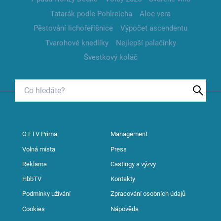
Tatarák podle Pohlreicha
Aloe vera
Pěstování lichořeřišnice
Výpočet ascendentu
Tvarohové knedlíky
Nejlepší palačinky
Švestkový koláč
O FTV Prima
Management
Volná místa
Press
Reklama
Castingy a výzvy
HbbTV
Kontakty
Podmínky užívání
Zpracování osobních údajů
Cookies
Nápověda