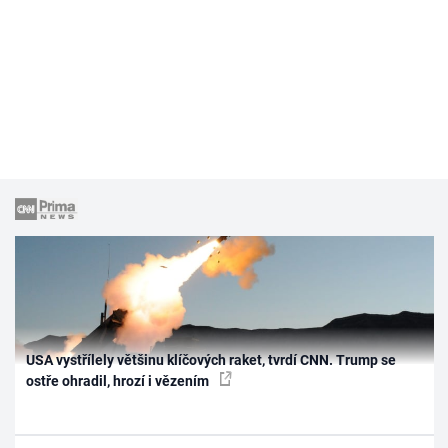
USA vystřílely většinu klíčových raket, tvrdí CNN. Trump se
ostře ohradil, hrozí i vězením