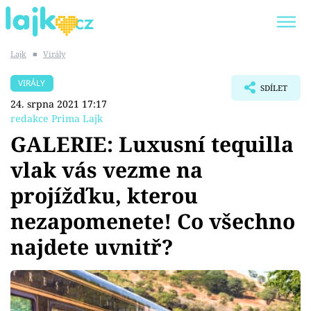
Lajk
■
Virály
Trendy:
KARLOS VÉMOLA
ONLYFANS
VIRÁLY
SDÍLET
SHOPAHOLICADEL
CLASH OF THE STARS
24. srpna 2021 17:17
redakce Prima Lajk
GALERIE: Luxusní tequilla
vlak vás vezme na
Témata
projížďku, kterou
Showbyznys
nezapomenete! Co všechno
najdete uvnitř?
Youtubeři
Virály