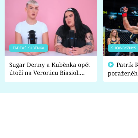
TADEÁŠ KUBĚNKA
SHOWBYZNYS
Sugar Denny a Kuběnka opět
Patrik Kincl se zastal
útočí na Veronicu Biasiol.
poraženéh
Proč je podle nich falešná a
fanoušci n
lže o své nevěře?