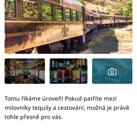
Sex a vztahy
Videa
Sledujte prima+
Přihlášení
Sledujte nás
Tomu říkáme úroveň! Pokud patříte mezi
milovníky tequily a cestování, možná je právě
tohle přesně pro vás.